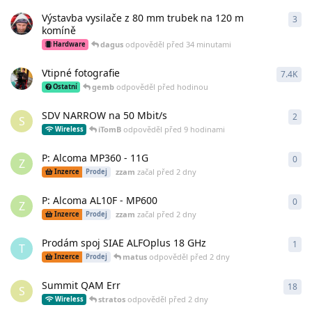
Výstavba vysilače z 80 mm trubek na 120 m
3
3
od
komíně
dagus
odpověděl
před 34 minutami
Hardware
Vtipné fotografie
7.4K
738
gemb
odpověděl
před hodinou
Ostatní
SDV NARROW na 50 Mbit/s
2
2
od
S
iTomB
odpověděl
před 9 hodinami
Wireless
P: Alcoma MP360 - 11G
0
0
od
Z
zzam
začal
před 2 dny
Inzerce
Prodej
P: Alcoma AL10F - MP600
0
0
od
Z
zzam
začal
před 2 dny
Inzerce
Prodej
Prodám spoj SIAE ALFOplus 18 GHz
1
1
o
T
matus
odpověděl
před 2 dny
Inzerce
Prodej
Summit QAM Err
18
18
o
S
stratos
odpověděl
před 2 dny
Wireless