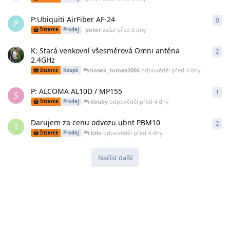
P:Ubiquiti AirFiber AF-24
0
0
od
P
peter
začal
před 3 dny
Inzerce
Prodej
K: Stará venkovní všesměrová Omni anténa
2
2
od
2.4GHz
nosek_tomas2004
odpověděl
před 4 dny
Inzerce
Koupě
P: ALCOMA AL10D / MP155
1
1
o
S
douby
odpověděl
před 4 dny
Inzerce
Prodej
Darujem za cenu odvozu ubnt PBM10
2
2
od
T
tulo
odpověděl
před 4 dny
Inzerce
Prodej
Načíst další