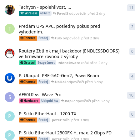
Tachyon - spolehlivost, ...
11
11
o
PavolS
odpověděl
před 2 dny
Wireless
60 GHz
Predám UPS APC, posledny pokus pred
2
2
od
T
vyhodením.
tulo
odpověděl
před 2 dny
Inzerce
Prodej
Routery Zbtlink mají backdoor (ENDLESSDOORS)
0
0
od
ve firmware rovnou z výroby
zdeneksvarc
začal
před 2 dny
Ostatní
Bezpečnost
P: Ubiquiti PBE-5AC-Gen2, PowerBeam
4
4
od
UbiLol
odpověděl
před 3 dny
Inzerce
Prodej
AF60LR vs. Wave Pro
10
10
o
S
hapi
odpověděl
před 3 dny
Hardware
Ubiquiti hw
P: Siklu EtherHaul - 1200 TX
0
0
od
P
peter
začal
před 3 dny
Inzerce
Prodej
P: Siklu EtherHaul 2500FX-H, max. 2 Gbps FD
0
0
od
P
peter
začal
před 3 dny
Inzerce
Prodej