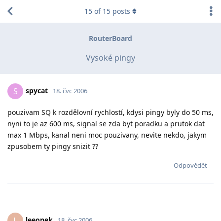
15
of
15
posts
RouterBoard
Vysoké pingy
spycat
S
18. čvc 2006
pouzivam SQ k rozdělovní rychlostí, kdysi pingy byly do 50 ms,
nyni to je az 600 ms, signal se zda byt poradku a prutok dat
max 1 Mbps, kanal neni moc pouzivany, nevite nekdo, jakym
zpusobem ty pingy snizit ??
Odpovědět
leeonek
L
18. čvc 2006