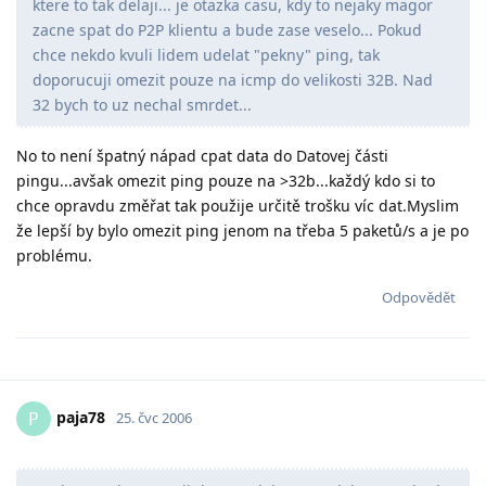
ktere to tak delaji... je otazka casu, kdy to nejaky magor
zacne spat do P2P klientu a bude zase veselo... Pokud
chce nekdo kvuli lidem udelat "pekny" ping, tak
doporucuji omezit pouze na icmp do velikosti 32B. Nad
32 bych to uz nechal smrdet...
No to není špatný nápad cpat data do Datovej části
pingu...avšak omezit ping pouze na >32b...každý kdo si to
chce opravdu změřat tak použije určitě trošku víc dat.Myslim
že lepší by bylo omezit ping jenom na třeba 5 paketů/s a je po
problému.
Odpovědět
paja78
P
25. čvc 2006