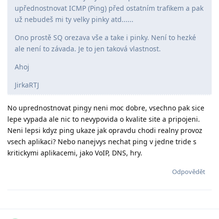
upřednostnovat ICMP (Ping) před ostatním trafikem a pak
už nebudeš mi ty velky pinky atd......
Ono prostě SQ orezava vše a take i pinky. Není to hezké
ale není to závada. Je to jen taková vlastnost.
Ahoj
JirkaRTJ
No uprednostnovat pingy neni moc dobre, vsechno pak sice
lepe vypada ale nic to nevypovida o kvalite site a pripojeni.
Neni lepsi kdyz ping ukaze jak opravdu chodi realny provoz
vsech aplikaci? Nebo nanejvys nechat ping v jedne tride s
kritickymi aplikacemi, jako VoIP, DNS, hry.
Odpovědět