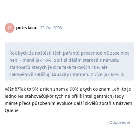
petrvlasic
P
23. čvc 2006
Řek bych že naštěstí těch pařantů procentuelně zase moc
není - méně jak 10%. Spíš si dělám starosti z nárustu
stahovačů kterých je sice také takových 10% ale
celosvětově zatěžují kapacity internetu z více jak 60% :!:
Vážně?Tak to 9% z nich znam a 90% z tych co znam...eh ,to je
jedno.Na stahovačů(kór tych né příliš inteligentních) tady
máme přeca působením evoluce další skvělů zbraň s názvem
Queue
Odpovědět