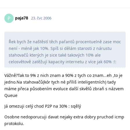
paja78
P
23. čvc 2006
Řek bych že naštěstí těch pařantů procentuelně zase moc
není - méně jak 10%. Spíš si dělám starosti z nárustu
stahovačů kterých je sice také takových 10% ale
celosvětově zatěžují kapacity internetu z více jak 60% :!:
Vážně?Tak to 9% z nich znam a 90% z tych co znam...eh ,to je
jedno.Na stahovačů(kór tych né příliš inteligentních) tady
máme přeca působením evoluce další skvělů zbraň s názvem
Queue
Já omezuji celý chod P2P na 30% : sqělý
Osobne nedoporucuji davat nejaky extra dobry pruchod icmp
protokolu.