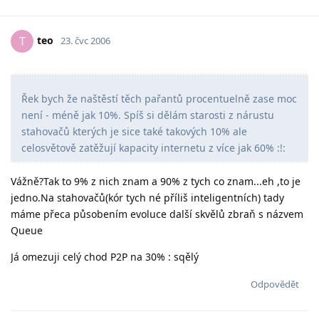
teo
T
23. čvc 2006
Řek bych že naštěstí těch pařantů procentuelně zase moc
není - méně jak 10%. Spíš si dělám starosti z nárustu
stahovačů kterých je sice také takových 10% ale
celosvětově zatěžují kapacity internetu z více jak 60% :!:
Vážně?Tak to 9% z nich znam a 90% z tych co znam...eh ,to je
jedno.Na stahovačů(kór tych né příliš inteligentních) tady
máme přeca působením evoluce další skvělů zbraň s názvem
Queue
Já omezuji celý chod P2P na 30% : sqělý
Odpovědět