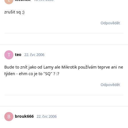
zrušit sq ;)
Odpovědět
teo
T
22. čvc 2006
Bude to znít jako od Lamy ale Mikrotik používám teprve ani ne
týden - ehm co je to "SQ" ? :?
Odpovědět
brouk666
B
22. čvc 2006