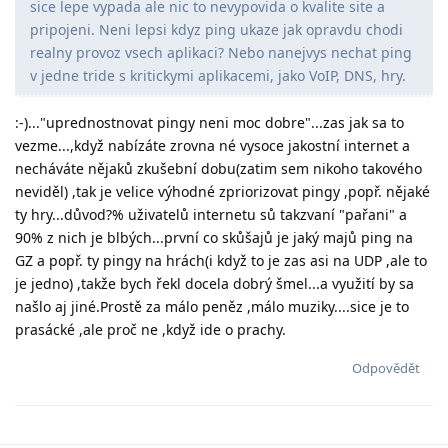
sice lepe vypada ale nic to nevypovida o kvalite site a
pripojeni. Neni lepsi kdyz ping ukaze jak opravdu chodi
realny provoz vsech aplikaci? Nebo nanejvys nechat ping
v jedne tride s kritickymi aplikacemi, jako VoIP, DNS, hry.
:-)..."uprednostnovat pingy neni moc dobre"...zas jak sa to
vezme...,když nabízáte zrovna né vysoce jakostní internet a
necháváte nějaků zkušební dobu(zatim sem nikoho takového
neviděl) ,tak je velice výhodné zpriorizovat pingy ,popř. nějaké
ty hry...důvod?% uživatelů internetu sů takzvaní "pařani" a
90% z nich je blbých...první co skůšajů je jaký majů ping na
GZ a popř. ty pingy na hrách(i když to je zas asi na UDP ,ale to
je jedno) ,takže bych řekl docela dobrý šmel...a využití by sa
našlo aj jiné.Prostě za málo peněz ,málo muziky....sice je to
prasácké ,ale proč ne ,když ide o prachy.
Odpovědět