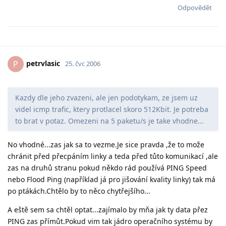
Odpovědět
petrvlasic
P
25. čvc 2006
Kazdy dle jeho zvazeni, ale jen podotykam, ze jsem uz
videl icmp trafic, ktery protlacel skoro 512Kbit. Je potreba
to brat v potaz. Omezeni na 5 paketu/s je take vhodne...
No vhodné...zas jak sa to vezme.Je sice pravda ,že to može
chránit před přecpáním linky a teda před tůto komunikací ,ale
zas na druhů stranu pokud někdo rád používá PING Speed
nebo Flood Ping (například já pro jišování kvality linky) tak má
po ptákách.Chtělo by to něco chytřejšího...
A eště sem sa chtěl optat...zajímalo by mňa jak ty data přez
PING zas přímůt.Pokud vim tak jádro operačního systému by