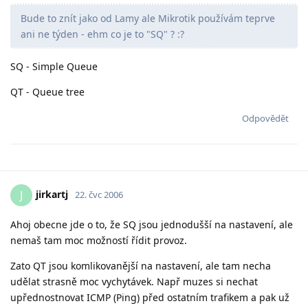
Bude to znít jako od Lamy ale Mikrotik používám teprve
ani ne týden - ehm co je to "SQ" ? :?
SQ - Simple Queue
QT - Queue tree
Odpovědět
jirkartj
J
22. čvc 2006
Ahoj obecne jde o to, že SQ jsou jednodušší na nastavení, ale
nemaš tam moc možností řídit provoz.
Zato QT jsou komlikovanější na nastavení, ale tam necha
udělat strasně moc vychytávek. Např muzes si nechat
upřednostnovat ICMP (Ping) před ostatním trafikem a pak už