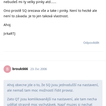
nebudeš mi ty velky pinky atd......
Ono prostě SQ orezava vše a take i pinky. Není to hezké ale
není to závada. Je to jen taková vlastnost.
Ahoj
JirkaRTJ
Odpovědět
brouk666
B
23. čvc 2006
Ahoj obecne jde o to, že SQ jsou jednodušší na nastavení,
ale nemaš tam moc možností řídit provoz.
Zato QT jsou komlikovanější na nastavení, ale tam necha
udělat strasně moc vychytávek. Např muzes si nechat