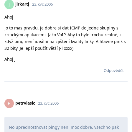
jirkartj
J
23. čvc 2006
Ahoj
Jo to mas pravdu, je dobre si dat ICMP do jedne skupiny s
kritickými aplikacemi. Jako VoIP. Aby to bylo trochu realné, i
když ping není ideální na zjištení kvality linky. A hlavne pink s
32 bity. Je lepší použít větší (-l xxxx).
Ahoj J
Odpovědět
petrvlasic
P
23. čvc 2006
No uprednostnovat pingy neni moc dobre, vsechno pak