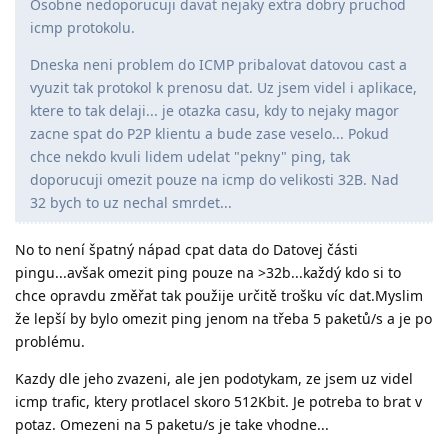
Osobne nedoporucuji davat nejaky extra dobry pruchod
icmp protokolu.
Dneska neni problem do ICMP pribalovat datovou cast a
vyuzit tak protokol k prenosu dat. Uz jsem videl i aplikace,
ktere to tak delaji... je otazka casu, kdy to nejaky magor
zacne spat do P2P klientu a bude zase veselo... Pokud
chce nekdo kvuli lidem udelat "pekny" ping, tak
doporucuji omezit pouze na icmp do velikosti 32B. Nad
32 bych to uz nechal smrdet...
No to není špatný nápad cpat data do Datovej části
pingu...avšak omezit ping pouze na >32b...každý kdo si to
chce opravdu změřat tak použije určitě trošku víc dat.Myslim
že lepší by bylo omezit ping jenom na třeba 5 paketů/s a je po
problému.
Kazdy dle jeho zvazeni, ale jen podotykam, ze jsem uz videl
icmp trafic, ktery protlacel skoro 512Kbit. Je potreba to brat v
potaz. Omezeni na 5 paketu/s je take vhodne...