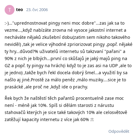
teo
T
23. čvc 2006
:-)..."uprednostnovat pingy neni moc dobre"...zas jak sa to
vezme...,když nabízáte zrovna né vysoce jakostní internet a
necháváte nějaků zkušební dobu(zatim sem nikoho takového
neviděl) ,tak je velice výhodné zpriorizovat pingy ,popř. nějaké
ty hry...důvod?% uživatelů internetu sů takzvaní "pařani" a
90% z nich je blbých...první co skůšajů je jaký majů ping na
GZ a popř. ty pingy na hrách(i když to je zas asi na UDP ,ale to
je jedno) ,takže bych řekl docela dobrý šmel...a využití by sa
našlo aj jiné.Prostě za málo peněz ,málo muziky....sice je to
prasácké ,ale proč ne ,když ide o prachy.
Řek bych že naštěstí těch pařantů procentuelně zase moc
není - méně jak 10%. Spíš si dělám starosti z nárustu
stahovačů kterých je sice také takových 10% ale celosvětově
zatěžují kapacity internetu z více jak 60% :!:
Odpovědět