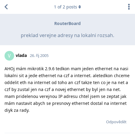
1
of
2
posts
RouterBoard
preklad verejne adresy na lokalni rozsah.
vlada
V
26. říj 2005
AHOj mám mikrotik 2.9.6 tedkon mam jeden ethernet na nasi
lokalni sit a jede ethernet na czf a internet. aletedkon chceme
oddelit eth na internet od toho an czf takze ten co je na net a
czf by zustal jen na czf a novej ethernet by byl jen na net.
mam pridelenou verejnou IP adresu chtel jsem se zeptat jak
mám nastavit abych se presnovy ethernet dostal na internet
diyk za rady.
Odpovědět