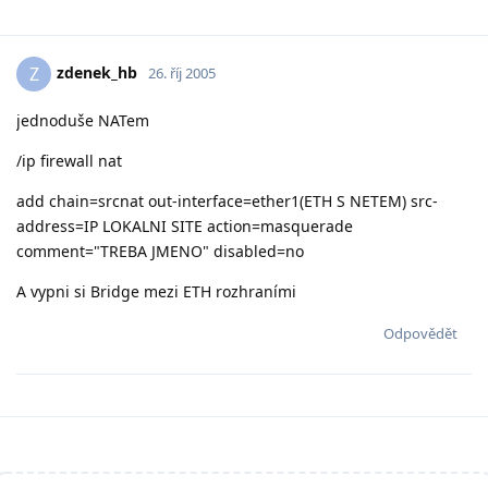
zdenek_hb
Z
26. říj 2005
jednoduše NATem
/ip firewall nat
add chain=srcnat out-interface=ether1(ETH S NETEM) src-
address=IP LOKALNI SITE action=masquerade
comment="TREBA JMENO" disabled=no
A vypni si Bridge mezi ETH rozhraními
Odpovědět