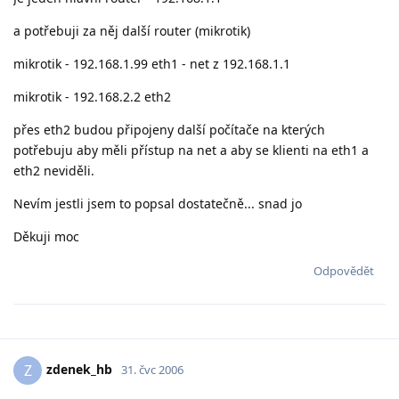
a potřebuji za něj další router (mikrotik)
mikrotik - 192.168.1.99 eth1 - net z 192.168.1.1
mikrotik - 192.168.2.2 eth2
přes eth2 budou připojeny další počítače na kterých
potřebuju aby měli přístup na net a aby se klienti na eth1 a
eth2 neviděli.
Nevím jestli jsem to popsal dostatečně... snad jo
Děkuji moc
Odpovědět
zdenek_hb
Z
31. čvc 2006