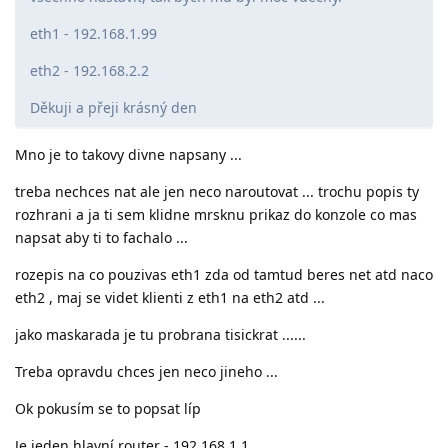
eth1 - 192.168.1.99
eth2 - 192.168.2.2
Děkuji a přeji krásný den
Mno je to takovy divne napsany ...
treba nechces nat ale jen neco naroutovat ... trochu popis ty
rozhrani a ja ti sem klidne mrsknu prikaz do konzole co mas
napsat aby ti to fachalo ...
rozepis na co pouzivas eth1 zda od tamtud beres net atd naco
eth2 , maj se videt klienti z eth1 na eth2 atd ...
jako maskarada je tu probrana tisickrat ......
Treba opravdu chces jen neco jineho ...
Ok pokusím se to popsat líp
Je jeden hlavní router - 192.168.1.1