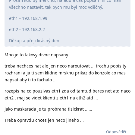
Prosím kdo by měl chu, náladu a čas popsan mi co mám
všechno nastavit, tak bych mu byl moc vděčný.
eth1 - 192.168.1.99
eth2 - 192.168.2.2
Děkuji a přeji krásný den
Mno je to takovy divne napsany ...
treba nechces nat ale jen neco naroutovat ... trochu popis ty
rozhrani a ja ti sem klidne mrsknu prikaz do konzole co mas
napsat aby ti to fachalo ...
rozepis na co pouzivas eth1 zda od tamtud beres net atd naco
eth2 , maj se videt klienti z eth1 na eth2 atd ...
jako maskarada je tu probrana tisickrat ......
Treba opravdu chces jen neco jineho ...
Odpovědět