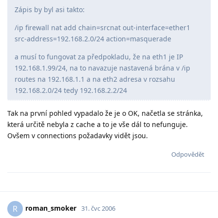
Zápis by byl asi takto:
/ip firewall nat add chain=srcnat out-interface=ether1
src-address=192.168.2.0/24 action=masquerade
a musí to fungovat za předpokladu, že na eth1 je IP
192.168.1.99/24, na to navazuje nastavená brána v /ip
routes na 192.168.1.1 a na eth2 adresa v rozsahu
192.168.2.0/24 tedy 192.168.2.2/24
Tak na první pohled vypadalo že je o OK, načetla se stránka,
která určitě nebyla z cache a to je vše dál to nefunguje.
Ovšem v connections požadavky vidět jsou.
Odpovědět
roman_smoker
R
31. čvc 2006