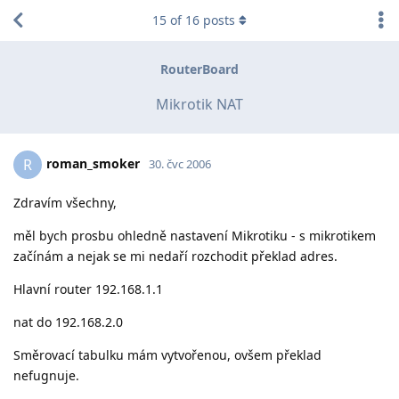
15
of
16
posts
RouterBoard
Mikrotik NAT
roman_smoker
R
30. čvc 2006
Zdravím všechny,
měl bych prosbu ohledně nastavení Mikrotiku - s mikrotikem
začínám a nejak se mi nedaří rozchodit překlad adres.
Hlavní router 192.168.1.1
nat do 192.168.2.0
Směrovací tabulku mám vytvořenou, ovšem překlad
nefugnuje.