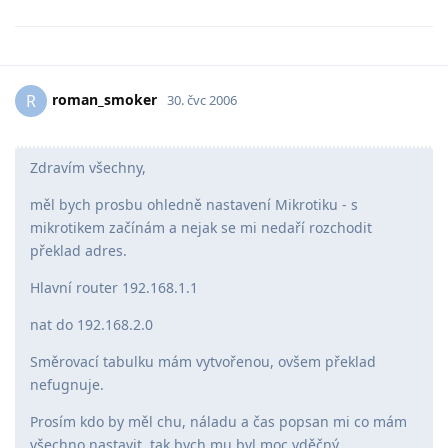
roman_smoker
R
30. čvc 2006
Zdravím všechny,
měl bych prosbu ohledně nastavení Mikrotiku - s
mikrotikem začínám a nejak se mi nedaří rozchodit
překlad adres.
Hlavní router 192.168.1.1
nat do 192.168.2.0
Směrovací tabulku mám vytvořenou, ovšem překlad
nefugnuje.
Prosím kdo by měl chu, náladu a čas popsan mi co mám
všechno nastavit, tak bych mu byl moc vděčný.