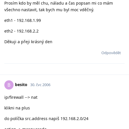
Prosím kdo by měl chu, náladu a čas popsan mi co mám
všechno nastavit, tak bych mu byl moc vděčný.
eth1 - 192.168.1.99
eth2 - 192.168.2.2
Děkuji a přeji krásný den
Odpovědět
besito
B
30. čvc 2006
ip/firewall --> nat
klikni na plus
do políčka src.address napiš 192.168.2.0/24