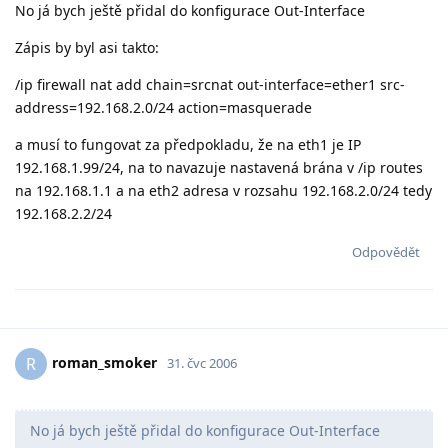
No já bych ještě přidal do konfigurace Out-Interface
Zápis by byl asi takto:
/ip firewall nat add chain=srcnat out-interface=ether1 src-
address=192.168.2.0/24 action=masquerade
a musí to fungovat za předpokladu, že na eth1 je IP
192.168.1.99/24, na to navazuje nastavená brána v /ip routes
na 192.168.1.1 a na eth2 adresa v rozsahu 192.168.2.0/24 tedy
192.168.2.2/24
Odpovědět
roman_smoker
R
31. čvc 2006
No já bych ještě přidal do konfigurace Out-Interface