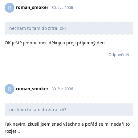
roman_smoker
R
30. čvc 2006
nechám to tam do zítra. ok?
OK ještě jednou moc děkuji a přeji příjemný den
Odpovědět
roman_smoker
R
30. čvc 2006
nechám to tam do zítra. ok?
Tak nevím, zkusil jsem snad všechno a pořád se mi nedaří to
rozjet...