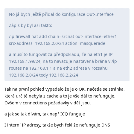
No já bych ještě přidal do konfigurace Out-Interface
Zápis by byl asi takto:
/ip firewall nat add chain=srcnat out-interface=ether1
src-address=192.168.2.0/24 action=masquerade
a musí to fungovat za předpokladu, že na eth1 je IP
192.168.1.99/24, na to navazuje nastavená brána v /ip
routes na 192.168.1.1 a na eth2 adresa v rozsahu
192.168.2.0/24 tedy 192.168.2.2/24
Tak na první pohled vypadalo že je o OK, načetla se stránka,
která určitě nebyla z cache a to je vše dál to nefunguje.
Ovšem v connections požadavky vidět jsou.
a jak se tak dívám, tak např ICQ funguje
I interní IP adresy, takže bych řekl že nefunguje DNS