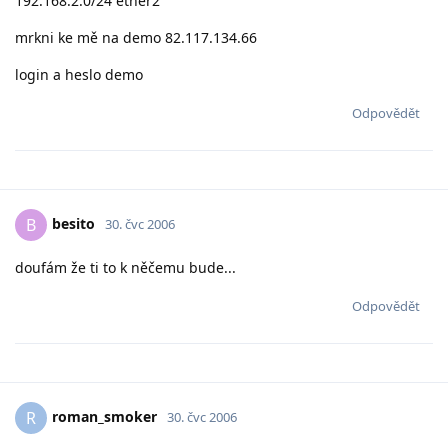
192.168.2.0/24 ether2
mrkni ke mě na demo 82.117.134.66
login a heslo demo
Odpovědět
besito
B
30. čvc 2006
doufám že ti to k něčemu bude...
Odpovědět
roman_smoker
R
30. čvc 2006