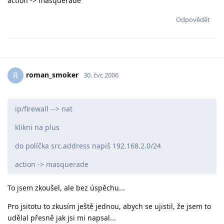
action -> masquerade
Odpovědět
roman_smoker
R
30. čvc 2006
ip/firewall --> nat
klikni na plus
do políčka src.address napiš 192.168.2.0/24
action -> masquerade
To jsem zkoušel, ale bez úspěchu...
Pro jsitotu to zkusím ještě jednou, abych se ujistil, že jsem to
udělal přesně jak jsi mi napsal...