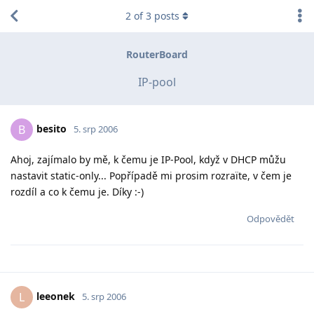
2
of
3
posts
RouterBoard
IP-pool
besito
B
5. srp 2006
Ahoj, zajímalo by mě, k čemu je IP-Pool, když v DHCP můžu
nastavit static-only... Popřípadě mi prosim rozraïte, v čem je
rozdíl a co k čemu je. Díky :-)
Odpovědět
leeonek
L
5. srp 2006