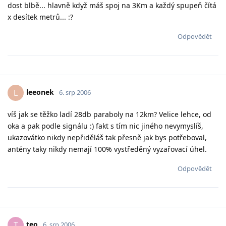
dost blbě... hlavně když máš spoj na 3Km a každý spupeň čítá
x desítek metrů... :?
Odpovědět
leeonek
L
6. srp 2006
víš jak se těžko ladí 28db paraboly na 12km? Velice lehce, od
oka a pak podle signálu :) fakt s tím nic jiného nevymyslíš,
ukazovátko nikdy nepřiděláš tak přesně jak bys potřeboval,
antény taky nikdy nemají 100% vystředěný vyzařovací úhel.
Odpovědět
teo
T
6. srp 2006