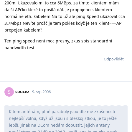
200m. Ukazovalo mi to cca 6MBps. za tímto klientem mám
další APčko které to posílá dál. Je propojeno s klientem
normálně eth. kabelem Na to už ale ping Speed ukazoval cca
3,7Mbps Nevíte prošč je tam pokles když je ten klient===AP
propojen kabelem?
Ten ping speed neni moc presny, zkus spis standardni
bandwidth test.
Odpovědět
soucez
S
9. srp 2006
K tem anténám, plné paraboly jsou dle mé zkušenosti
nejlepší volna, když už jsou i s bleskojistkou, je to ještě
lepší. Jinak na DCom nedám dopustit, jejich antény
používáme od 24dB do 30dB, ladili jsne je od oka a pak