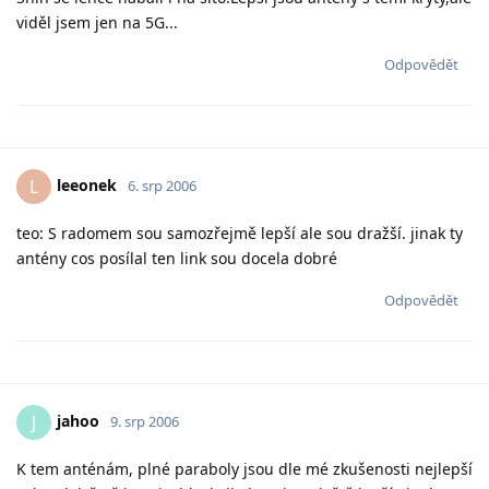
viděl jsem jen na 5G...
Odpovědět
leeonek
L
6. srp 2006
teo: S radomem sou samozřejmě lepší ale sou dražší. jinak ty
antény cos posílal ten link sou docela dobré
Odpovědět
jahoo
J
9. srp 2006
K tem anténám, plné paraboly jsou dle mé zkušenosti nejlepší