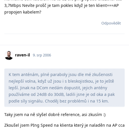
3,7Mbps Nevíte prošč je tam pokles když je ten klient===AP
propojen kabelem?
Odpovědět
raven-il
9. srp 2006
K tem anténám, plné paraboly jsou dle mé zkušenosti
nejlepší volna, když už jsou i s bleskojistkou, je to ještě
lepší. Jinak na DCom nedám dopustit, jejich antény
používáme od 24dB do 30dB, ladili jsne je od oka a pak
podle síly signálu. Choděj bez problémů i na 15 km.
Taky jsem na ně slyšel dobré reference, asi zkusím :)
Zkoušel jsem PIng Speed na klienta který je naladěn na AP cca