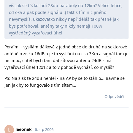
víš jak se těžko ladí 28db paraboly na 12km? Velice lehce,
od oka a pak podle signálu :) fakt s tím nic jiného
nevymyslíš, ukazovátko nikdy nepřiděláš tak přesně jak
bys potřeboval, antény taky nikdy nemají 100%
vystředěný vyzařovací úhel.
Poraïmi - vysílám dálkově z jedné obce do druhé na sektorové
anténě o zisku 16dB a je to vysílání na cca 3Km a signál tam je
nic moc, chtěl bych tam dát sítovou anténu 24dB - má
vyzařovací úhel 12x12 a to v pohodě vychází, co myslíš?
PS: Na zisk té 24dB nehleï - na AP by se to stáhlo... Bavme se
jen jak by to fungovalo s tím sítem...
Odpovědět
leeonek
L
6. srp 2006