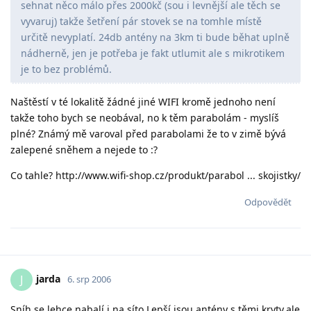
sehnat něco málo přes 2000kč (sou i levnější ale těch se
vyvaruj) takže šetření pár stovek se na tomhle místě
určitě nevyplatí. 24db antény na 3km ti bude běhat uplně
nádherně, jen je potřeba je fakt utlumit ale s mikrotikem
je to bez problémů.
Naštěstí v té lokalitě žádné jiné WIFI kromě jednoho není
takže toho bych se neobával, no k těm parabolám - myslíš
plné? Známý mě varoval před parabolami že to v zimě bývá
zalepené sněhem a nejede to :?
Co tahle? http://www.wifi-shop.cz/produkt/parabol ... skojistky/
Odpovědět
jarda
J
6. srp 2006
Sníh se lehce nabalí i na síto.Lepší jsou antény s těmi kryty,ale