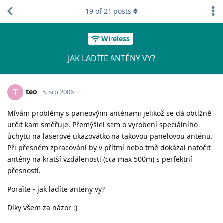
19
of
21
posts
Wireless
JAK LADÍTE ANTÉNY VY?
teo
T
5. srp 2006
Mívám problémy s paneovými anténami jelikož se dá obtížně
určit kam směřuje. Přemýšlel sem o vyrobení speciálního
úchytu na laserové ukazovátko na takovou panelovou anténu.
Při přesném zpracování by v přítmí nebo tmě dokázal natočit
antény na kratší vzdálenosti (cca max 500m) s perfektní
přesností.
Poraïte - jak ladíte antény vy?
Díky všem za názor :)