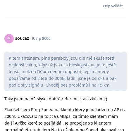
Odpovědět
soucez
S
9. srp 2006
K tem anténám, plné paraboly jsou dle mé zkušenosti
nejlepší volna, když už jsou i s bleskojistkou, je to ještě
lepší. Jinak na DCom nedám dopustit, jejich antény
používáme od 24dB do 30dB, ladili jsne je od oka a pak
podle síly signálu. Choděj bez problémů i na 15 km.
Taky jsem na ně slyšel dobré reference, asi zkusím :)
Zkoušel jsem PIng Speed na klienta který je naladěn na AP cca
200m. Ukazovalo mi to cca 6MBps. za tímto klientem mám
další APčko které to posílá dál. Je propojeno s klientem
normálně eth. kabelem Na to už ale ping Speed ukazoval cca