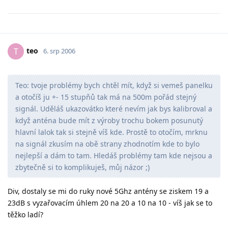
teo
T
6. srp 2006
Teo: tvoje problémy bych chtěl mít, když si vemeš panelku
a otočíš ju +- 15 stupňů tak má na 500m pořád stejný
signál. Uděláš ukazovátko které nevím jak bys kalibroval a
když anténa bude mít z výroby trochu bokem posunutý
hlavní lalok tak si stejně víš kde. Prostě to otočím, mrknu
na signál zkusím na obě strany zhodnotím kde to bylo
nejlepší a dám to tam. Hledáš problémy tam kde nejsou a
zbytečně si to komplikuješ, můj názor ;)
Div, dostaly se mi do ruky nové 5Ghz antény se ziskem 19 a
23dB s vyzařovacím úhlem 20 na 20 a 10 na 10 - víš jak se to
těžko ladí?