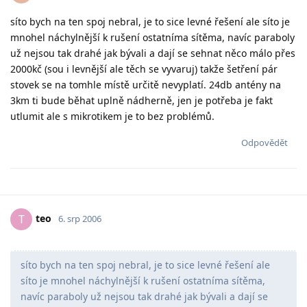
síto bych na ten spoj nebral, je to sice levné řešení ale síto je
mnohel náchylnější k rušení ostatníma sítěma, navíc paraboly
už nejsou tak drahé jak bývali a dají se sehnat něco málo přes
2000kč (sou i levnější ale těch se vyvaruj) takže šetření pár
stovek se na tomhle místě určitě nevyplatí. 24db antény na
3km ti bude běhat uplně nádherně, jen je potřeba je fakt
utlumit ale s mikrotikem je to bez problémů.
Odpovědět
teo
T
6. srp 2006
síto bych na ten spoj nebral, je to sice levné řešení ale
síto je mnohel náchylnější k rušení ostatníma sítěma,
navíc paraboly už nejsou tak drahé jak bývali a dají se