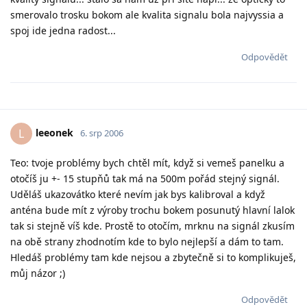
smerovalo trosku bokom ale kvalita signalu bola najvyssia a
spoj ide jedna radost...
Odpovědět
leeonek
L
6. srp 2006
Teo: tvoje problémy bych chtěl mít, když si vemeš panelku a
otočíš ju +- 15 stupňů tak má na 500m pořád stejný signál.
Uděláš ukazovátko které nevím jak bys kalibroval a když
anténa bude mít z výroby trochu bokem posunutý hlavní lalok
tak si stejně víš kde. Prostě to otočím, mrknu na signál zkusím
na obě strany zhodnotím kde to bylo nejlepší a dám to tam.
Hledáš problémy tam kde nejsou a zbytečně si to komplikuješ,
můj názor ;)
Odpovědět