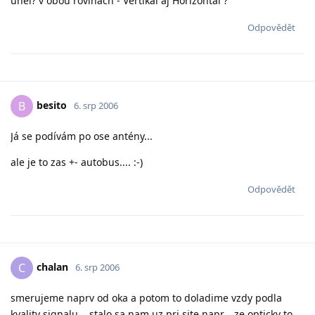
úhel? v obou rovinách - Vertikál aj Horizontál ?
Odpovědět
besito
B
6. srp 2006
Já se podívám po ose antény...
ale je to zas +- autobus.... :-)
Odpovědět
chalan
C
6. srp 2006
smerujeme naprv od oka a potom to doladime vzdy podla
kvality signalu... stalo sa nam uz pri site napr... ze opticky to