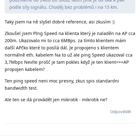
podle síly signálu. Choděj bez problémů i na 15 km.
Taky jsem na ně slyšel dobré reference, asi zkusím :)
Zkoušel jsem PIng Speed na klienta který je naladěn na AP cca
200m. Ukazovalo mi to cca 6MBps. za tímto klientem mám
další APčko které to posílá dál. Je propojeno s klientem
normálně eth. kabelem Na to už ale ping Speed ukazoval cca
3,7Mbps Nevíte prošč je tam pokles když je ten klient===AP
propojen kabelem?
Ten ping speed neni moc presny, zkus spis standardni
bandwidth test.
Ale ten se dá provádět jen mikrotik - mikrotik ne?
Odpovědět