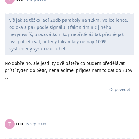
víš jak se těžko ladí 28db paraboly na 12km? Velice lehce,
od oka a pak podle signálu :) fakt s tím nic jiného
nevymyslíš, ukazovátko nikdy nepřiděláš tak přesně jak
bys potřeboval, antény taky nikdy nemají 100%
vystředěný vyzařovací úhel.
No dobře no, ale jestli ty dvě páteře co budem předělávat
příští týden do pětky nenaladíme, příjdeš nám to dát do kupy
: :
Odpovědět
teo
T
6. srp 2006