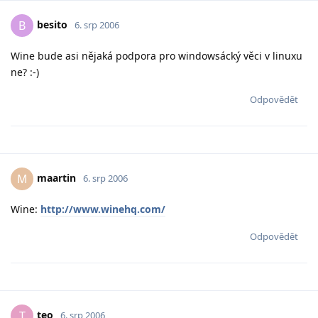
besito
B
6. srp 2006
Wine bude asi nějaká podpora pro windowsácký věci v linuxu
ne? :-)
Odpovědět
maartin
M
6. srp 2006
Wine:
http://www.winehq.com/
Odpovědět
teo
T
6. srp 2006