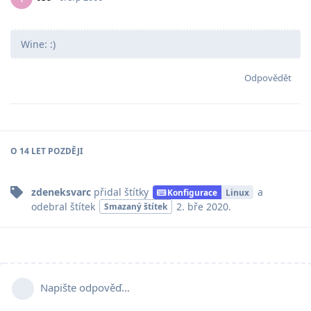
Wine: :)
Odpovědět
O
14 LET
POZDĚJI
zdeneksvarc
přidal
štítky
a
Konfigurace
Linux
odebral
štítek
2. bře 2020
.
Smazaný štítek
Napište odpověď…