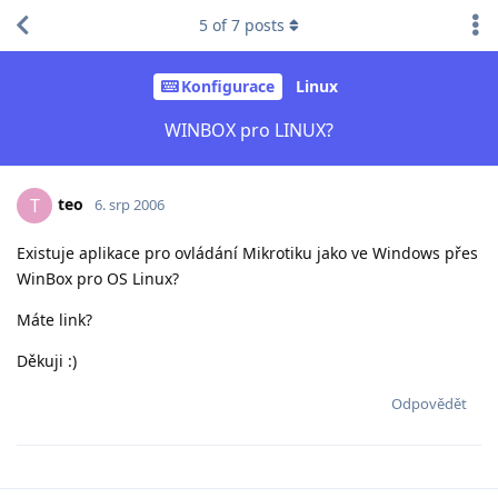
5
of
7
posts
Konfigurace
Linux
WINBOX pro LINUX?
teo
T
6. srp 2006
Existuje aplikace pro ovládání Mikrotiku jako ve Windows přes
WinBox pro OS Linux?
Máte link?
Děkuji :)
Odpovědět