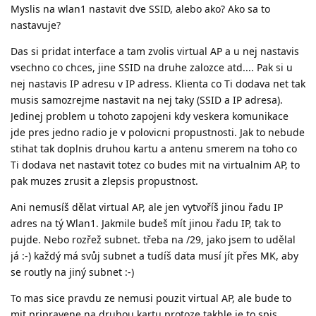
Myslis na wlan1 nastavit dve SSID, alebo ako? Ako sa to
nastavuje?
Das si pridat interface a tam zvolis virtual AP a u nej nastavis
vsechno co chces, jine SSID na druhe zalozce atd.... Pak si u
nej nastavis IP adresu v IP adress. Klienta co Ti dodava net tak
musis samozrejme nastavit na nej taky (SSID a IP adresa).
Jedinej problem u tohoto zapojeni kdy veskera komunikace
jde pres jedno radio je v polovicni propustnosti. Jak to nebude
stihat tak doplnis druhou kartu a antenu smerem na toho co
Ti dodava net nastavit totez co budes mit na virtualnim AP, to
pak muzes zrusit a zlepsis propustnost.
Ani nemusíš dělat virtual AP, ale jen vytvoříš jinou řadu IP
adres na tý Wlan1. Jakmile budeš mít jinou řadu IP, tak to
pujde. Nebo rozřež subnet. třeba na /29, jako jsem to udělal
já :-) každý má svůj subnet a tudíš data musí jít přes MK, aby
se routly na jiný subnet :-)
To mas sice pravdu ze nemusi pouzit virtual AP, ale bude to
mit pripravene na druhou kartu protoze takhle je to spis