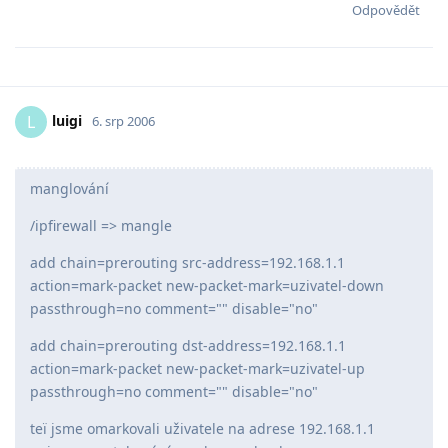
Odpovědět
luigi
L
6. srp 2006
manglování
/ipfirewall => mangle
add chain=prerouting src-address=192.168.1.1
action=mark-packet new-packet-mark=uzivatel-down
passthrough=no comment="" disable="no"
add chain=prerouting dst-address=192.168.1.1
action=mark-packet new-packet-mark=uzivatel-up
passthrough=no comment="" disable="no"
teï jsme omarkovali uživatele na adrese 192.168.1.1