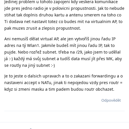
Jedinej problem u tohoto zapojeni kdy veskera komunikace
jde pres jedno radio je v polovicni propustnosti. Jak to nebude
stihat tak doplnis druhou kartu a antenu smerem na toho co
Ti dodava net nastavit totez co budes mit na virtualnim AP, to
pak muzes zrusit a zlepsis propustnost.
Ani nemusíš dělat virtual AP, ale jen vytvoříš jinou řadu IP
adres na tý Wlan1. Jakmile budeš mít jinou řadu IP, tak to
pujde. Nebo rozřež subnet. třeba na /29, jako jsem to udělal
já :-) každý má svůj subnet a tudíš data musí jít přes MK, aby
se routly na jiný subnet :-)
Je to jeste o dalsich upravach a to o zakazani forwardingu a o
nastaveni accept v NATu, jinak ti nepojedou vzdy pres routr =
kdyz si zmeni masku a tim padem budou routr obchazet.
Odpovědět