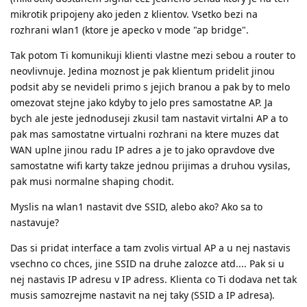
mikrotik pripojeny ako jeden z klientov. Vsetko bezi na
rozhrani wlan1 (ktore je apecko v mode "ap bridge".
Tak potom Ti komunikuji klienti vlastne mezi sebou a router to
neovlivnuje. Jedina moznost je pak klientum pridelit jinou
podsit aby se nevideli primo s jejich branou a pak by to melo
omezovat stejne jako kdyby to jelo pres samostatne AP. Ja
bych ale jeste jednoduseji zkusil tam nastavit virtalni AP a to
pak mas samostatne virtualni rozhrani na ktere muzes dat
WAN uplne jinou radu IP adres a je to jako opravdove dve
samostatne wifi karty takze jednou prijimas a druhou vysilas,
pak musi normalne shaping chodit.
Myslis na wlan1 nastavit dve SSID, alebo ako? Ako sa to
nastavuje?
Das si pridat interface a tam zvolis virtual AP a u nej nastavis
vsechno co chces, jine SSID na druhe zalozce atd.... Pak si u
nej nastavis IP adresu v IP adress. Klienta co Ti dodava net tak
musis samozrejme nastavit na nej taky (SSID a IP adresa).