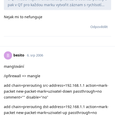
pak v QT pro každou marku vytvořit záznam s rychlsotí...
Nejak mi to nefunguje
Odpovědět
besito
B
6. srp 2006
manglování
/ipfirewall => mangle
add chain=prerouting src-address=192.168.1.1 action=mark-
packet new-packet-mark=uzivatel-down passthrough=no
comment="" disable="no"
add chain=prerouting dst-address=192.168.1.1 action=mark-
packet new-packet-mark=uzivatel-up passthrough=no