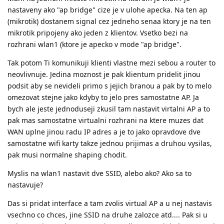
nastaveny ako "ap bridge" cize je v ulohe apecka. Na ten ap
(mikrotik) dostanem signal cez jedneho senaa ktory je na ten
mikrotik pripojeny ako jeden z klientov. Vsetko bezi na
rozhrani wlan1 (ktore je apecko v mode "ap bridge".
Tak potom Ti komunikuji klienti vlastne mezi sebou a router to
neovlivnuje. Jedina moznost je pak klientum pridelit jinou
podsit aby se nevideli primo s jejich branou a pak by to melo
omezovat stejne jako kdyby to jelo pres samostatne AP. Ja
bych ale jeste jednoduseji zkusil tam nastavit virtalni AP a to
pak mas samostatne virtualni rozhrani na ktere muzes dat
WAN uplne jinou radu IP adres a je to jako opravdove dve
samostatne wifi karty takze jednou prijimas a druhou vysilas,
pak musi normalne shaping chodit.
Myslis na wlan1 nastavit dve SSID, alebo ako? Ako sa to
nastavuje?
Das si pridat interface a tam zvolis virtual AP a u nej nastavis
vsechno co chces, jine SSID na druhe zalozce atd.... Pak si u