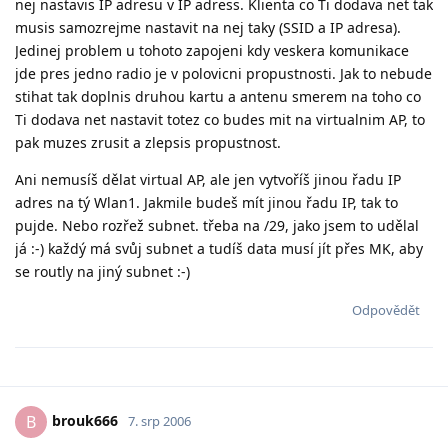
nej nastavis IP adresu v IP adress. Klienta co Ti dodava net tak
musis samozrejme nastavit na nej taky (SSID a IP adresa).
Jedinej problem u tohoto zapojeni kdy veskera komunikace
jde pres jedno radio je v polovicni propustnosti. Jak to nebude
stihat tak doplnis druhou kartu a antenu smerem na toho co
Ti dodava net nastavit totez co budes mit na virtualnim AP, to
pak muzes zrusit a zlepsis propustnost.
Ani nemusíš dělat virtual AP, ale jen vytvoříš jinou řadu IP
adres na tý Wlan1. Jakmile budeš mít jinou řadu IP, tak to
pujde. Nebo rozřež subnet. třeba na /29, jako jsem to udělal
já :-) každý má svůj subnet a tudíš data musí jít přes MK, aby
se routly na jiný subnet :-)
Odpovědět
brouk666
B
7. srp 2006