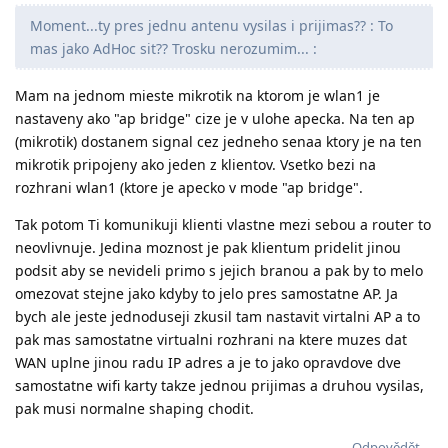
Moment...ty pres jednu antenu vysilas i prijimas?? : To
mas jako AdHoc sit?? Trosku nerozumim... :
Mam na jednom mieste mikrotik na ktorom je wlan1 je
nastaveny ako "ap bridge" cize je v ulohe apecka. Na ten ap
(mikrotik) dostanem signal cez jedneho senaa ktory je na ten
mikrotik pripojeny ako jeden z klientov. Vsetko bezi na
rozhrani wlan1 (ktore je apecko v mode "ap bridge".
Tak potom Ti komunikuji klienti vlastne mezi sebou a router to
neovlivnuje. Jedina moznost je pak klientum pridelit jinou
podsit aby se nevideli primo s jejich branou a pak by to melo
omezovat stejne jako kdyby to jelo pres samostatne AP. Ja
bych ale jeste jednoduseji zkusil tam nastavit virtalni AP a to
pak mas samostatne virtualni rozhrani na ktere muzes dat
WAN uplne jinou radu IP adres a je to jako opravdove dve
samostatne wifi karty takze jednou prijimas a druhou vysilas,
pak musi normalne shaping chodit.
Odpovědět