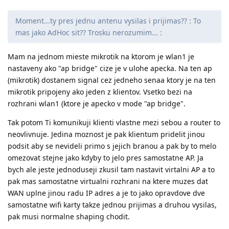
Moment...ty pres jednu antenu vysilas i prijimas?? : To
mas jako AdHoc sit?? Trosku nerozumim... :
Mam na jednom mieste mikrotik na ktorom je wlan1 je
nastaveny ako "ap bridge" cize je v ulohe apecka. Na ten ap
(mikrotik) dostanem signal cez jedneho senaa ktory je na ten
mikrotik pripojeny ako jeden z klientov. Vsetko bezi na
rozhrani wlan1 (ktore je apecko v mode "ap bridge".
Tak potom Ti komunikuji klienti vlastne mezi sebou a router to
neovlivnuje. Jedina moznost je pak klientum pridelit jinou
podsit aby se nevideli primo s jejich branou a pak by to melo
omezovat stejne jako kdyby to jelo pres samostatne AP. Ja
bych ale jeste jednoduseji zkusil tam nastavit virtalni AP a to
pak mas samostatne virtualni rozhrani na ktere muzes dat
WAN uplne jinou radu IP adres a je to jako opravdove dve
samostatne wifi karty takze jednou prijimas a druhou vysilas,
pak musi normalne shaping chodit.