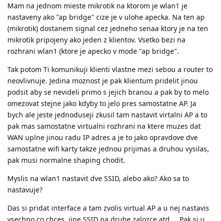
Mam na jednom mieste mikrotik na ktorom je wlan1 je
nastaveny ako "ap bridge" cize je v ulohe apecka. Na ten ap
(mikrotik) dostanem signal cez jedneho senaa ktory je na ten
mikrotik pripojeny ako jeden z klientov. Vsetko bezi na
rozhrani wlan1 (ktore je apecko v mode "ap bridge".
Tak potom Ti komunikuji klienti vlastne mezi sebou a router to
neovlivnuje. Jedina moznost je pak klientum pridelit jinou
podsit aby se nevideli primo s jejich branou a pak by to melo
omezovat stejne jako kdyby to jelo pres samostatne AP. Ja
bych ale jeste jednoduseji zkusil tam nastavit virtalni AP a to
pak mas samostatne virtualni rozhrani na ktere muzes dat
WAN uplne jinou radu IP adres a je to jako opravdove dve
samostatne wifi karty takze jednou prijimas a druhou vysilas,
pak musi normalne shaping chodit.
Myslis na wlan1 nastavit dve SSID, alebo ako? Ako sa to
nastavuje?
Das si pridat interface a tam zvolis virtual AP a u nej nastavis
vsechno co chces, jine SSID na druhe zalozce atd.... Pak si u