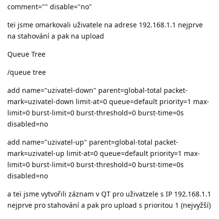
comment="" disable="no"
teï jsme omarkovali uživatele na adrese 192.168.1.1 nejprve
na stahování a pak na upload
Queue Tree
/queue tree
add name="uzivatel-down" parent=global-total packet-
mark=uzivatel-down limit-at=0 queue=default priority=1 max-
limit=0 burst-limit=0 burst-threshold=0 burst-time=0s
disabled=no
add name="uzivatel-up" parent=global-total packet-
mark=uzivatel-up limit-at=0 queue=default priority=1 max-
limit=0 burst-limit=0 burst-threshold=0 burst-time=0s
disabled=no
a teï jsme vytvořili záznam v QT pro uživatzele s IP 192.168.1.1
nejprve pro stahování a pak pro upload s prioritou 1 (nejvyžší)