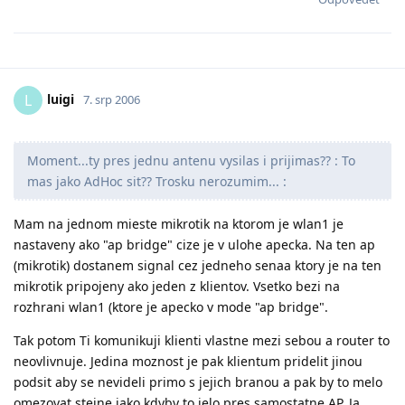
luigi
L
7. srp 2006
Moment...ty pres jednu antenu vysilas i prijimas?? : To
mas jako AdHoc sit?? Trosku nerozumim... :
Mam na jednom mieste mikrotik na ktorom je wlan1 je
nastaveny ako "ap bridge" cize je v ulohe apecka. Na ten ap
(mikrotik) dostanem signal cez jedneho senaa ktory je na ten
mikrotik pripojeny ako jeden z klientov. Vsetko bezi na
rozhrani wlan1 (ktore je apecko v mode "ap bridge".
Tak potom Ti komunikuji klienti vlastne mezi sebou a router to
neovlivnuje. Jedina moznost je pak klientum pridelit jinou
podsit aby se nevideli primo s jejich branou a pak by to melo
omezovat stejne jako kdyby to jelo pres samostatne AP. Ja