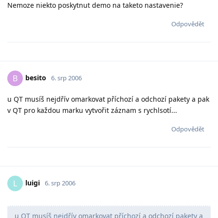
Nemoze niekto poskytnut demo na taketo nastavenie?
Odpovědět
besito
B
6. srp 2006
u QT musíš nejdřív omarkovat příchozí a odchozí pakety a pak
v QT pro každou marku vytvořit záznam s rychlsotí...
Odpovědět
luigi
L
6. srp 2006
u QT musíš nejdřív omarkovat příchozí a odchozí pakety a