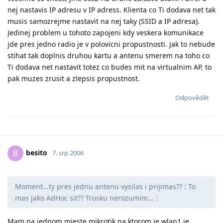
nej nastavis IP adresu v IP adress. Klienta co Ti dodava net tak
musis samozrejme nastavit na nej taky (SSID a IP adresa).
Jedinej problem u tohoto zapojeni kdy veskera komunikace
jde pres jedno radio je v polovicni propustnosti. Jak to nebude
stihat tak doplnis druhou kartu a antenu smerem na toho co
Ti dodava net nastavit totez co budes mit na virtualnim AP, to
pak muzes zrusit a zlepsis propustnost.
Odpovědět
besito
B
7. srp 2006
Moment...ty pres jednu antenu vysilas i prijimas?? : To
mas jako AdHoc sit?? Trosku nerozumim... :
Mam na jednom mieste mikrotik na ktorom je wlan1 je