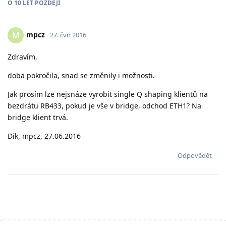
O
10 LET
POZDĚJI
mpcz
M
27. čvn 2016
Zdravím,
doba pokročila, snad se změnily i možnosti.
Jak prosím lze nejsnáze vyrobit single Q shaping klientů na
bezdrátu RB433, pokud je vše v bridge, odchod ETH1? Na
bridge klient trvá.
Dík, mpcz, 27.06.2016
Odpovědět