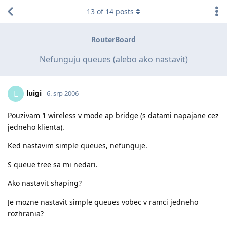
13
of
14
posts
RouterBoard
Nefunguju queues (alebo ako nastavit)
luigi
L
6. srp 2006
Pouzivam 1 wireless v mode ap bridge (s datami napajane cez
jedneho klienta).
Ked nastavim simple queues, nefunguje.
S queue tree sa mi nedari.
Ako nastavit shaping?
Je mozne nastavit simple queues vobec v ramci jedneho
rozhrania?