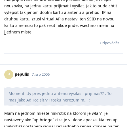
nouzovka, na jednu kartu prijimat i vysilat. Jak to bude chtit
vylepsit tak jenom doplni kartu a antenu a prehodi IP na
druhou kartu, zrusi virtual AP a nastavi ten SSID na novou
kartu a nemusi to pak resit nikde jinde, vsechno zmeni na
jjednom miste.
Odpovědět
pepulis
P
7. srp 2006
Moment...ty pres jednu antenu vysilas i prijimas?? : To
mas jako AdHoc sit?? Trosku nerozumim... :
Mam na jednom mieste mikrotik na ktorom je wlan1 je
nastaveny ako "ap bridge" cize je v ulohe apecka. Na ten ap
(mikrotik) dostanem signal cez jedneho senaa ktory je na ten