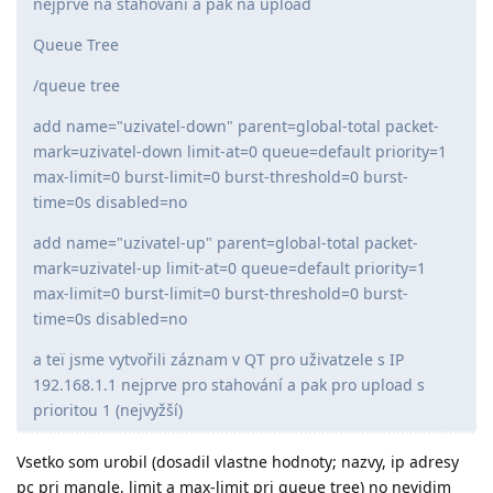
nejprve na stahování a pak na upload
Queue Tree
/queue tree
add name="uzivatel-down" parent=global-total packet-
mark=uzivatel-down limit-at=0 queue=default priority=1
max-limit=0 burst-limit=0 burst-threshold=0 burst-
time=0s disabled=no
add name="uzivatel-up" parent=global-total packet-
mark=uzivatel-up limit-at=0 queue=default priority=1
max-limit=0 burst-limit=0 burst-threshold=0 burst-
time=0s disabled=no
a teï jsme vytvořili záznam v QT pro uživatzele s IP
192.168.1.1 nejprve pro stahování a pak pro upload s
prioritou 1 (nejvyžší)
Vsetko som urobil (dosadil vlastne hodnoty; nazvy, ip adresy
pc pri mangle, limit a max-limit pri queue tree) no nevidim