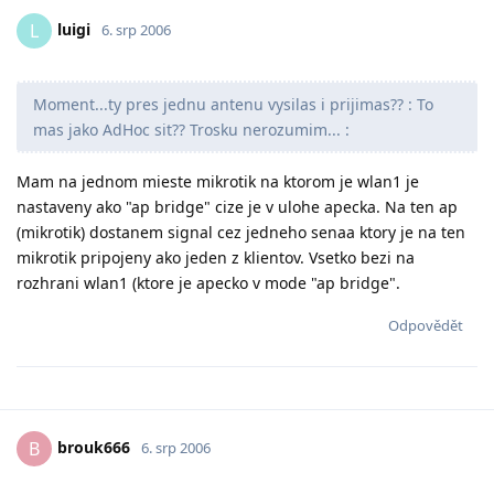
luigi
L
6. srp 2006
Moment...ty pres jednu antenu vysilas i prijimas?? : To
mas jako AdHoc sit?? Trosku nerozumim... :
Mam na jednom mieste mikrotik na ktorom je wlan1 je
nastaveny ako "ap bridge" cize je v ulohe apecka. Na ten ap
(mikrotik) dostanem signal cez jedneho senaa ktory je na ten
mikrotik pripojeny ako jeden z klientov. Vsetko bezi na
rozhrani wlan1 (ktore je apecko v mode "ap bridge".
Odpovědět
brouk666
B
6. srp 2006