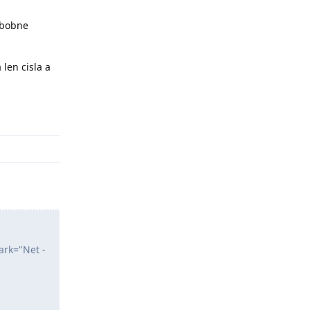
obobne
len cisla a
Odpovědět
ark="Net -