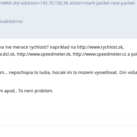
e=WAN dst-address=195.70.130.36 action=mark-packet new-packet-
isabled=no
na ine merace rychlosti? napriklad na http://www.rychlost.sk,
ww.dsl.sk, http://www.speedmeter.sk, http://www.speedmeter.cz a p
... nepochopia to ludia, hociak im to mozem vysvetlovat. Oni vidia 
tem apod.. To neni problem.