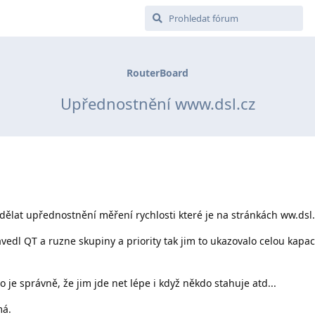
RouterBoard
Upřednostnění www.dsl.cz
dělat upřednostnění měření rychlosti které je na stránkách ww.dsl
edl QT a ruzne skupiny a priority tak jim to ukazovalo celou kapaci
o je správně, že jim jde net lépe i když někdo stahuje atd...
má.