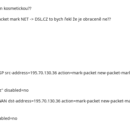
n kosmetickou??
ket mark NET -> DSL.CZ to bych řekl že je obraceně ne??
ISP src-address=195.70.130.36 action=mark-packet new-packet-mar
z" disabled=no
WAN dst-address=195.70.130.36 action=mark-packet new-packet-mar
abled=no