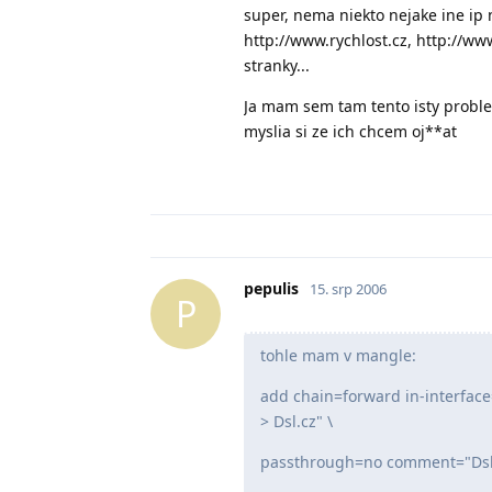
super, nema niekto nejake ine ip 
http://www.rychlost.cz, http://w
stranky...
Ja mam sem tam tento isty problem
myslia si ze ich chcem oj**at
pepulis
15. srp 2006
P
tohle mam v mangle:
add chain=forward in-interfac
> Dsl.cz" \
passthrough=no comment="Dsl.