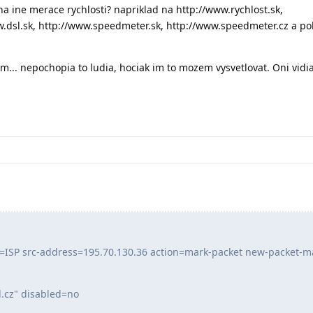
na ine merace rychlosti? napriklad na http://www.rychlost.sk,
ww.dsl.sk, http://www.speedmeter.sk, http://www.speedmeter.cz a p
... nepochopia to ludia, hociak im to mozem vysvetlovat. Oni vidia 
e=ISP src-address=195.70.130.36 action=mark-packet new-packet-m
cz" disabled=no