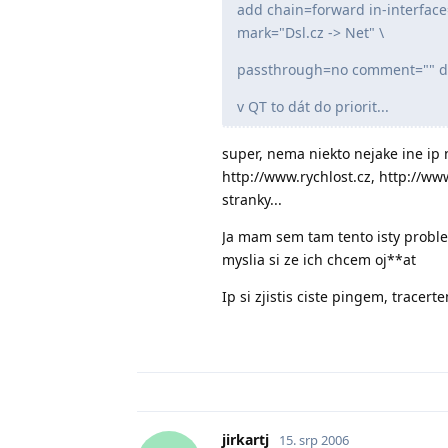
add chain=forward in-interfac
mark="Dsl.cz -> Net" \
passthrough=no comment="" d
v QT to dát do priorit...
super, nema niekto nejake ine ip 
http://www.rychlost.cz, http://w
stranky...
Ja mam sem tam tento isty problem
myslia si ze ich chcem oj**at
Ip si zjistis ciste pingem, tracer
jirkartj
15. srp 2006