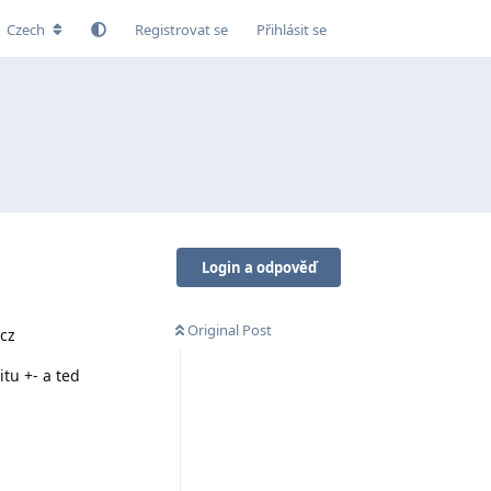
Czech
Registrovat se
Přihlásit se
Login a odpověď
Original Post
.cz
tu +- a ted