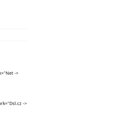
Odpovědět
k="Net ->
k="Dsl.cz ->