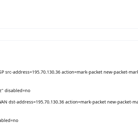
ISP src-address=195.70.130.36 action=mark-packet new-packet-mar
z" disabled=no
WAN dst-address=195.70.130.36 action=mark-packet new-packet-mar
abled=no