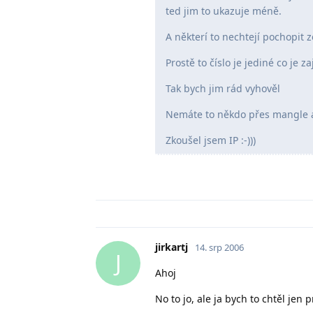
ted jim to ukazuje méně.
A některí to nechtejí pochopit z
Prostě to číslo je jediné co je za
Tak bych jim rád vyhověl
Nemáte to někdo přes mangle 
Zkoušel jsem IP :-)))
jirkartj
14. srp 2006
J
Ahoj
No to jo, ale ja bych to chtěl jen