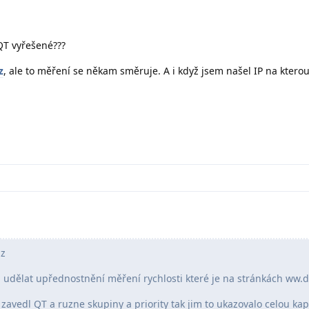
QT vyřešené???
z
, ale to měření se někam směruje. A i když jsem našel IP na kterou
az
, udělat upřednostnění měření rychlosti které je na stránkách ww.d
avedl QT a ruzne skupiny a priority tak jim to ukazovalo celou kap