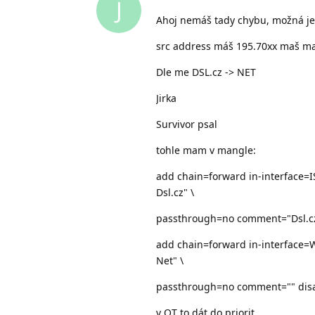
J
Ahoj nemáš tady chybu, možná je
src address máš 195.70xx maš mac
Dle me DSL.cz -> NET
Jirka
Survivor psal
tohle mam v mangle:
add chain=forward in-interface=
Dsl.cz" \
passthrough=no comment="Dsl.c
add chain=forward in-interface=
Net" \
passthrough=no comment="" dis
v QT to dát do priorit...