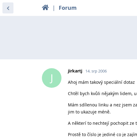
|
Forum
jirkartj
14. srp 2006
J
Ahoj mám takový speciální dotaz
Chtěl bych kvůli nějakým lidem, u
Mám sdílenou linku a nez jsem zav
jim to ukazuje méně.
A některí to nechtejí pochopit ze t
Prostě to číslo je jediné co je zají