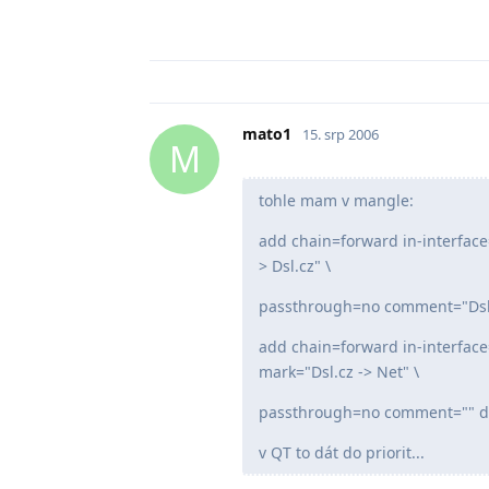
mato1
15. srp 2006
M
tohle mam v mangle:
add chain=forward in-interfac
> Dsl.cz" \
passthrough=no comment="Dsl.
add chain=forward in-interfac
mark="Dsl.cz -> Net" \
passthrough=no comment="" d
v QT to dát do priorit...