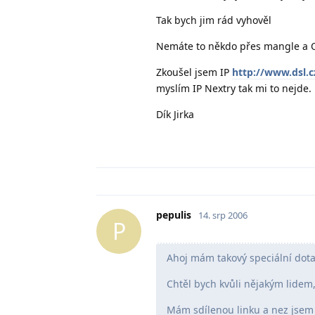
Tak bych jim rád vyhověl
Nemáte to někdo přes mangle a 
Zkoušel jsem IP
http://www.dsl.c
myslím IP Nextry tak mi to nejde.
Dík Jirka
pepulis
14. srp 2006
P
Ahoj mám takový speciální dot
Chtěl bych kvůli nějakým lidem
Mám sdílenou linku a nez jsem z