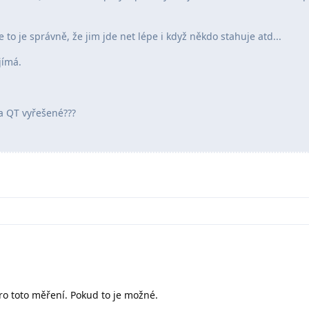
e to je správně, že jim jde net lépe i když někdo stahuje atd...
jímá.
a QT vyřešené???
 pro toto měření. Pokud to je možné.