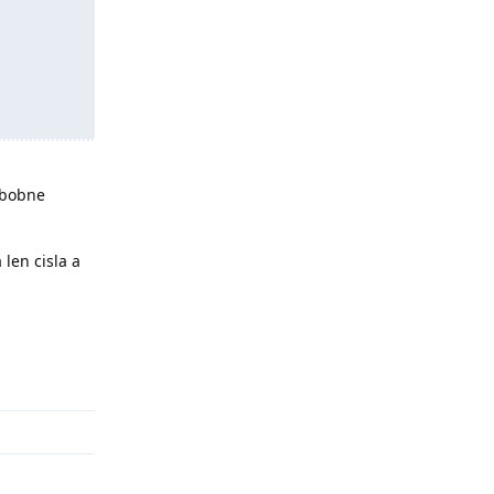
obobne
len cisla a
Odpovědět