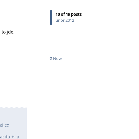
10
of
19
posts
únor 2012
 to jde,
Now
Odpovědět
sl.cz
acitu +- a