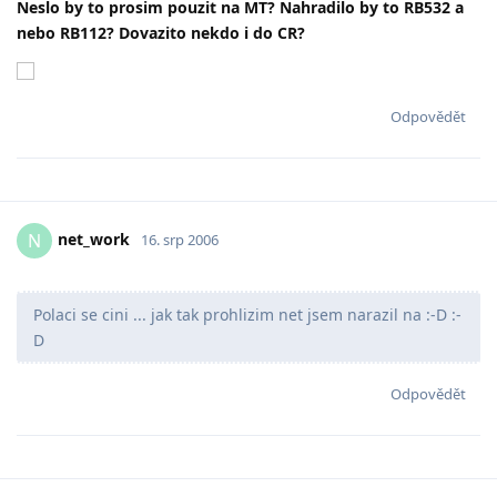
Neslo by to prosim pouzit na MT? Nahradilo by to RB532 a
nebo RB112? Dovazito nekdo i do CR?
Odpovědět
net_work
N
16. srp 2006
Polaci se cini ... jak tak prohlizim net jsem narazil na :-D :-
D
Odpovědět