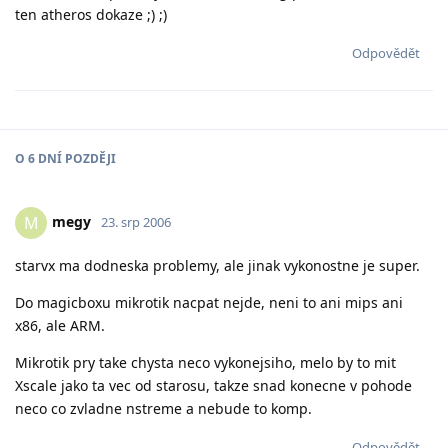
ten atheros dokaze ;) ;)
Odpovědět
O
6 DNÍ
POZDĚJI
megy
M
23. srp 2006
starvx ma dodneska problemy, ale jinak vykonostne je super.
Do magicboxu mikrotik nacpat nejde, neni to ani mips ani
x86, ale ARM.
Mikrotik pry take chysta neco vykonejsiho, melo by to mit
Xscale jako ta vec od starosu, takze snad konecne v pohode
neco co zvladne nstreme a nebude to komp.
Odpovědět