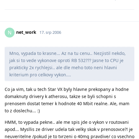
net_work
N
17. srp 2006
Mno, vypada to krasne... Az na tu cenu.. Nezjistil nekdo,
jak si to vede vykonove oproti RB 532??? Jasne to CPU je
prakticky 2x rychlejsi.. ale dle meho toto neni hlavni
kriterium pro celkovy vykon....
Co ja vim, tak u tech Star VX byly hlavne prekopany a hodne
domaknuty drivery k atherosu, takze se byli schopni s
prenosem dostat temer k hodnote 40 Mbit realne. Ale, mam
to z doslechu... :)
HMM, to vypada pekne.. ale me spis jde o vykon v routovani
apod... Mysllis ze driver udela tak velky skok v prenosovce?! je
neuveritelne /pokud je to tvrzeni o 40mg pravdive/ co vsechno