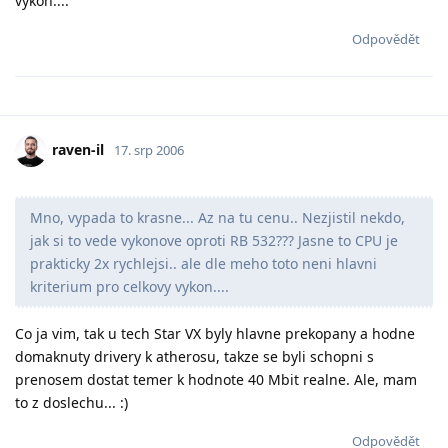
vykon....
Odpovědět
raven-il
17. srp 2006
Mno, vypada to krasne... Az na tu cenu.. Nezjistil nekdo,
jak si to vede vykonove oproti RB 532??? Jasne to CPU je
prakticky 2x rychlejsi.. ale dle meho toto neni hlavni
kriterium pro celkovy vykon....
Co ja vim, tak u tech Star VX byly hlavne prekopany a hodne
domaknuty drivery k atherosu, takze se byli schopni s
prenosem dostat temer k hodnote 40 Mbit realne. Ale, mam
to z doslechu... :)
Odpovědět