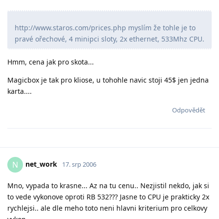
http://www.staros.com/prices.php myslím že tohle je to
pravé ořechové, 4 minipci sloty, 2x ethernet, 533Mhz CPU.
Hmm, cena jak pro skota...
Magicbox je tak pro kliose, u tohohle navic stoji 45$ jen jedna
karta....
Odpovědět
net_work
N
17. srp 2006
Mno, vypada to krasne... Az na tu cenu.. Nezjistil nekdo, jak si
to vede vykonove oproti RB 532??? Jasne to CPU je prakticky 2x
rychlejsi.. ale dle meho toto neni hlavni kriterium pro celkovy