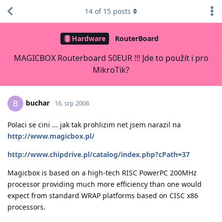
14
of
15
posts
Hardware
RouterBoard
MAGICBOX Routerboard 50EUR !!! Jde to použít i pro
MikroTik?
buchar
B
16. srp 2006
Polaci se cini ... jak tak prohlizim net jsem narazil na
http://www.magicbox.pl/
http://www.chipdrive.pl/catalog/index.php?cPath=37
Magicbox is based on a high-tech RISC PowerPC 200MHz
processor providing much more efficiency than one would
expect from standard WRAP platforms based on CISC x86
processors.