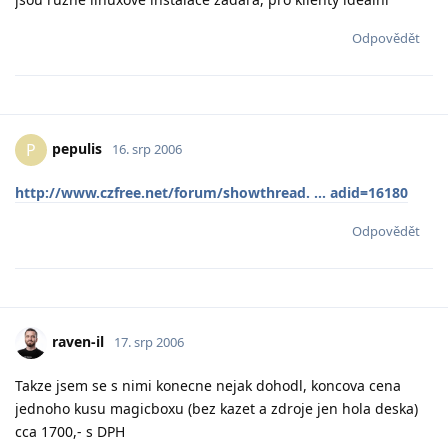
Odpovědět
pepulis
P
16. srp 2006
http://www.czfree.net/forum/showthread. ... adid=16180
Odpovědět
raven-il
17. srp 2006
Takze jsem se s nimi konecne nejak dohodl, koncova cena
jednoho kusu magicboxu (bez kazet a zdroje jen hola deska)
cca 1700,- s DPH