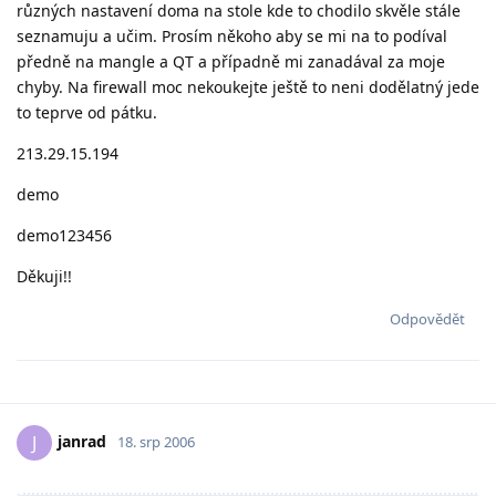
různých nastavení doma na stole kde to chodilo skvěle stále
seznamuju a učim. Prosím někoho aby se mi na to podíval
předně na mangle a QT a případně mi zanadával za moje
chyby. Na firewall moc nekoukejte ještě to neni dodělatný jede
to teprve od pátku.
213.29.15.194
demo
demo123456
Děkuji!!
Odpovědět
janrad
J
18. srp 2006