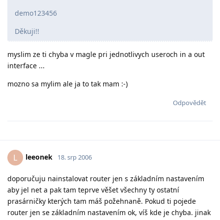
demo123456
Děkuji!!
myslim ze ti chyba v magle pri jednotlivych useroch in a out
interface ...
mozno sa mylim ale ja to tak mam :-)
Odpovědět
leeonek
L
18. srp 2006
doporučuju nainstalovat router jen s základním nastavením
aby jel net a pak tam teprve věšet všechny ty ostatní
prasárničky kterých tam máš požehnaně. Pokud ti pojede
router jen se základním nastavením ok, víš kde je chyba. jinak