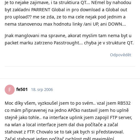
Je to nejake zajimave, i ta struktiura QT... NEmel by nahodou
byt zakladni PARRENT Global in pro download a Global out
pro upload?? me se zda, ze to ma cele nejak pod jednim a
nema stanovenou max hodnotu linky /ani UP, ani DOWN...
Jnak manglovani ma spravne, akorat myslim tam nema byt u
packet marku zatrzeno Passtrought... chyba je v strukture QT.
Odpovědět
fe501
F
18. srp 2006
Moc díky všem, vyzkoušel jsem to po svém.. vzal jsem RB532
co mám připravenej na jedno APčko nastavil jsem ho uplně
stejně jako tohle.. na interface uplink jsem zapojil FTP server,
na wlan a local interface jsem dal dva počítače a začal
stahovat z FTP. Chovalo se to tak jak bych si představoval.
Začal stahovat jeden počítač rychlost měl maximální