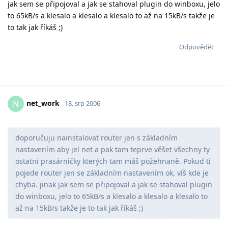
jak sem se připojoval a jak se stahoval plugin do winboxu, jelo
to 65kB/s a klesalo a klesalo a klesalo to až na 15kB/s takže je
to tak jak říkáš ;)
Odpovědět
net_work
N
18. srp 2006
doporučuju nainstalovat router jen s základním
nastavením aby jel net a pak tam teprve věšet všechny ty
ostatní prasárničky kterých tam máš požehnaně. Pokud ti
pojede router jen se základním nastavením ok, víš kde je
chyba. jinak jak sem se připojoval a jak se stahoval plugin
do winboxu, jelo to 65kB/s a klesalo a klesalo a klesalo to
až na 15kB/s takže je to tak jak říkáš ;)