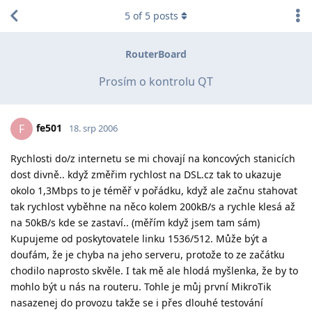
5
of
5
posts
RouterBoard
Prosím o kontrolu QT
fe501
F
18. srp 2006
Rychlosti do/z internetu se mi chovají na koncových stanicích
dost divně.. když změřim rychlost na DSL.cz tak to ukazuje
okolo 1,3Mbps to je téměř v pořádku, když ale začnu stahovat
tak rychlost vyběhne na něco kolem 200kB/s a rychle klesá až
na 50kB/s kde se zastaví.. (měřím když jsem tam sám)
Kupujeme od poskytovatele linku 1536/512. Může být a
doufám, že je chyba na jeho serveru, protože to ze začátku
chodilo naprosto skvěle. I tak mě ale hlodá myšlenka, že by to
mohlo být u nás na routeru. Tohle je můj první MikroTik
nasazenej do provozu takže se i přes dlouhé testování