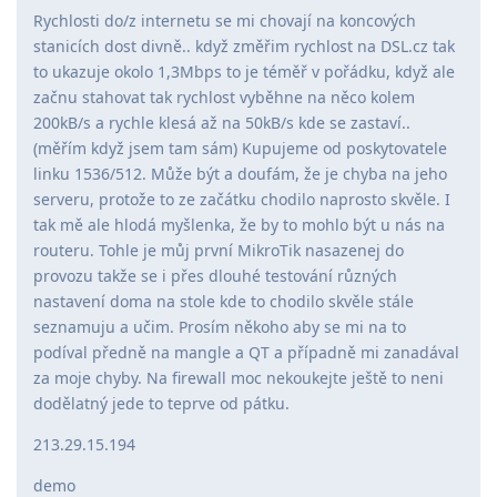
Rychlosti do/z internetu se mi chovají na koncových
stanicích dost divně.. když změřim rychlost na DSL.cz tak
to ukazuje okolo 1,3Mbps to je téměř v pořádku, když ale
začnu stahovat tak rychlost vyběhne na něco kolem
200kB/s a rychle klesá až na 50kB/s kde se zastaví..
(měřím když jsem tam sám) Kupujeme od poskytovatele
linku 1536/512. Může být a doufám, že je chyba na jeho
serveru, protože to ze začátku chodilo naprosto skvěle. I
tak mě ale hlodá myšlenka, že by to mohlo být u nás na
routeru. Tohle je můj první MikroTik nasazenej do
provozu takže se i přes dlouhé testování různých
nastavení doma na stole kde to chodilo skvěle stále
seznamuju a učim. Prosím někoho aby se mi na to
podíval předně na mangle a QT a případně mi zanadával
za moje chyby. Na firewall moc nekoukejte ještě to neni
dodělatný jede to teprve od pátku.
213.29.15.194
demo