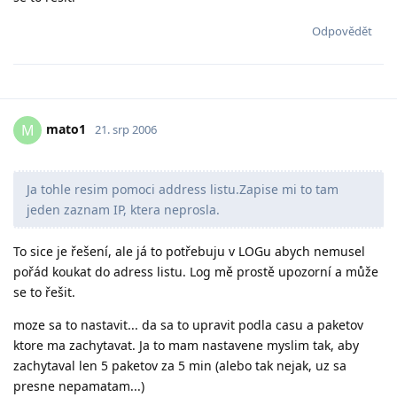
Odpovědět
mato1
M
21. srp 2006
Ja tohle resim pomoci address listu.Zapise mi to tam
jeden zaznam IP, ktera neprosla.
To sice je řešení, ale já to potřebuju v LOGu abych nemusel
pořád koukat do adress listu. Log mě prostě upozorní a může
se to řešit.
moze sa to nastavit... da sa to upravit podla casu a paketov
ktore ma zachytavat. Ja to mam nastavene myslim tak, aby
zachytaval len 5 paketov za 5 min (alebo tak nejak, uz sa
presne nepamatam...)