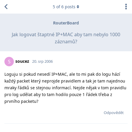
5
of
6
posts
RouterBoard
Jak logovat štaptné IP+MAC aby tam nebylo 1000
záznamů?
soucez
S
20. srp 2006
Loguju si pokud nesedí IP+MAC, ale to mi pak do logu hází
každý packet který neprojde pravidlem a tak je tam najednou
mraky řádků se stejnou informací. Nejde nějak v tom pravidlu
pro log udělat aby to tam hodilo pouze 1 řádek třeba z
prvního packetu?
Odpovědět