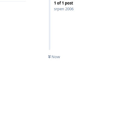
1
of
1
post
srpen 2006
Now