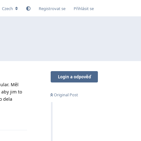
Czech
Registrovat se
Přihlásit se
Login a odpověď
ular. Měl
aby jim to
Original Post
o dela
Odpovědět