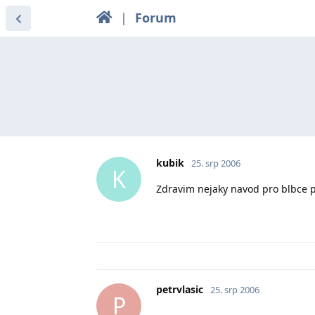
|
Forum
kubik
25. srp 2006
K
Zdravim nejaky navod pro blbce 
petrvlasic
25. srp 2006
P