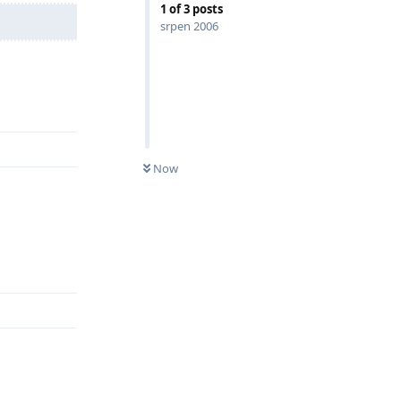
1
of
3
posts
srpen 2006
Odpovědět
Now
Odpovědět