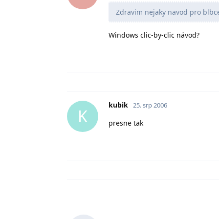
Zdravim nejaky navod pro blbc
Windows clic-by-clic návod?
kubik
25. srp 2006
K
presne tak