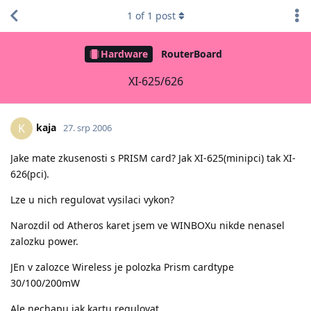
1
of
1
post
Hardware
RouterBoard
XI-625/626
kaja
K
27. srp 2006
Jake mate zkusenosti s PRISM card? Jak XI-625(minipci) tak XI-
626(pci).
Lze u nich regulovat vysilaci vykon?
Narozdil od Atheros karet jsem ve WINBOXu nikde nenasel
zalozku power.
JEn v zalozce Wireless je polozka Prism cardtype
30/100/200mW
Ale nechapu jak kartu regulovat.