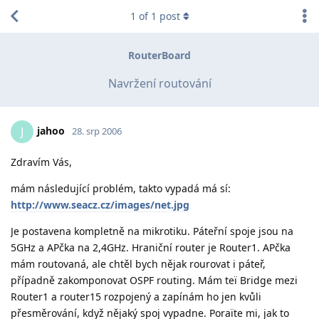
1
of
1
post
RouterBoard
Navržení routování
jahoo
J
28. srp 2006
Zdravím Vás,
mám následující problém, takto vypadá má sí:
http://www.seacz.cz/images/net.jpg
Je postavena kompletně na mikrotiku. Páteřní spoje jsou na
5GHz a APčka na 2,4GHz. Hraniční router je Router1. APčka
mám routovaná, ale chtěl bych nějak rourovat i páteř,
případně zakomponovat OSPF routing. Mám teï Bridge mezi
Router1 a router15 rozpojený a zapínám ho jen kvůli
přesměrování, když nějaký spoj vypadne. Poraïte mi, jak to