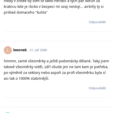
nikdy v zivote by som to takto nerobil a tych par korun za
krabicu kde je rbcko v bezpeci mi ozaj nestoji... airbilly ty si
priklad domaceho "kutila"
Odpovědět
leeonek
L
21. zář 2006
hmmm, samé všesměrky a ještě podomácky dělané. Taky jsem
takové všesměrky viděl, září všude jen ne tam kam je potřeba,
po výměně za sektory nebo aspoň za profi všesměrku byla sí
asi tak o 1000% stabilnější.
Odpovědět