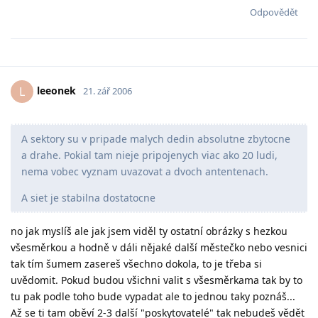
Odpovědět
leeonek
L
21. zář 2006
A sektory su v pripade malych dedin absolutne zbytocne
a drahe. Pokial tam nieje pripojenych viac ako 20 ludi,
nema vobec vyznam uvazovat a dvoch antentenach.
A siet je stabilna dostatocne
no jak myslíš ale jak jsem viděl ty ostatní obrázky s hezkou
všesměrkou a hodně v dáli nějaké další městečko nebo vesnici
tak tím šumem zasereš všechno dokola, to je třeba si
uvědomit. Pokud budou všichni valit s všesměrkama tak by to
tu pak podle toho bude vypadat ale to jednou taky poznáš...
Až se ti tam oběví 2-3 další "poskytovatelé" tak nebudeš vědět