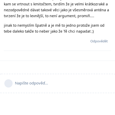
kam se vrtnout s kmitočtem, tvrdím že je velmi krátkozraké a
nezodpovědné dávat takové věci jako je všesměrová anténa a
tvrzení že je to levnější, to není argument, promiň....
jinak to nemyslím špatně a je mě to jedno protože jsem od
tebe daleko takže to neber jako že Tě chci napadat ;)
Odpovědět
Napište odpověď…