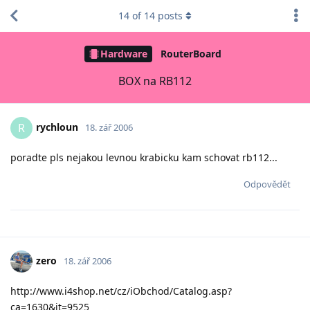
14
of
14
posts
Hardware
RouterBoard
BOX na RB112
rychloun
R
18. zář 2006
poradte pls nejakou levnou krabicku kam schovat rb112...
Odpovědět
zero
18. zář 2006
http://www.i4shop.net/cz/iObchod/Catalog.asp?
ca=1630&it=9525