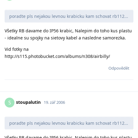
poradte pls nejakou levnou krabicku kam schovat rb112...
Všetky RB davame do IP56 krabic, Nalepim do toho kus plastu
- idealne su spojky na sietovy kabel a nasledne samorezka.
Vid fotky na
http://s115.photobucket.com/albums/n308/airbilly/
Odpovědět
stoupalutin
S
19. zář 2006
poradte pls nejakou levnou krabicku kam schovat rb112...
Všetky RB davame do IP56 krabic, Nalepim do toho kus plastu