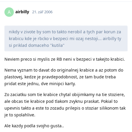
airbilly
A
21. zář 2006
nikdy v zivote by som to takto nerobil a tych par korun za
krabicu kde je rbcko v bezpeci mi ozaj nestoji... airbilly ty
si priklad domaceho "kutila"
Neviem preco si myslis ze RB neni v bezpeci v takejto krabici.
Nema vyznam to davat do originalnej krabice a az potom do
plastovej, kedze je pravdepodobnost, ze tam bude treba
pridat este jednu, dve minipci karty.
Zo zaciatku som tie krabice chytal obijimkamy na tie stoziere,
ale obcas tie krabice pod tlakom zvyknu praskat. Pokial to
upevnis takto a este to zozadu prilepis o stoziar silikonom tak
je to spolahlive.
Ale kazdy podla svojho gusta..