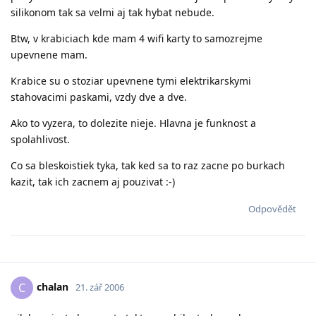
silikonom tak sa velmi aj tak hybat nebude.
Btw, v krabiciach kde mam 4 wifi karty to samozrejme
upevnene mam.
Krabice su o stoziar upevnene tymi elektrikarskymi
stahovacimi paskami, vzdy dve a dve.
Ako to vyzera, to dolezite nieje. Hlavna je funknost a
spolahlivost.
Co sa bleskoistiek tyka, tak ked sa to raz zacne po burkach
kazit, tak ich zacnem aj pouzivat :-)
Odpovědět
chalan
C
21. zář 2006