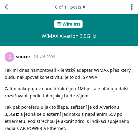
10
of
11
posts
Wireless
WIMAX Alvarion 3,5GHz
soucez
S
26. zář 2006
Tak mi dnes namontovali klientský adaptér WIMAX přes který
budu nakupovat konektivitu. je to od ISP WIA.
Zatím nakupuju v dané lokalitě jen 1Mbps, ale plánuju další
rozšiřování. podle toho jakej bude zájem.
Tak pak poreferuju jak to šlape. zařízení je od Alvarionu
3,5GHz a jedná se o externí jednotku s napájením 55V po
ethernetu. Pod střechou je akorát zdroj s indikací spojeného
rádia s AP, POWER a Ethernet.