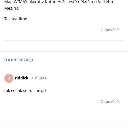
Mají WIMAX akorát v Kutné Hoře, eště někdě a u Velkého
Meziříčí.
Tak uvidíme...
Odpovědět
O
8 DNÍ
POZDĚJI
riddick
R
4. říj 2006
tak co jak se to chová?
Odpovědět