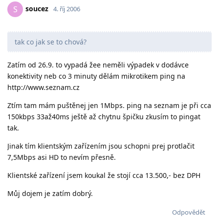
soucez
S
4. říj 2006
tak co jak se to chová?
Zatím od 26.9. to vypadá žee neměli výpadek v dodávce
konektivity neb co 3 minuty dělám mikrotikem ping na
http://www.seznam.cz
Ztím tam mám puštěnej jen 1Mbps. ping na seznam je při cca
150kbps 33až40ms ještě až chytnu špičku zkusím to pingat
tak.
Jinak tím klientským zařízením jsou schopni prej protlačit
7,5Mbps asi HD to nevím přesně.
Klientské zařízení jsem koukal že stojí cca 13.500,- bez DPH
Můj dojem je zatím dobrý.
Odpovědět