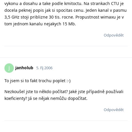
vykonu a dosahu a take podle kmitoctu. Na strankach CTU je
docela peknej popis jak si spocitas cenu. Jeden kanal v pasmu
3,5 GHz stoji priblizne 30 tis. rocne. Propustnost wimaxu je v
tom jednom kanalu nejakych 15 Mb.
Odpovědět
janholub
J
5. říj 2006
To jsem si to fakt trochu poplet :-)
Nezkoušel jste to někdo počítat? Jaké jste případně používali
koeficienty? Já se nějak nemůžu dopočítat.
Odpovědět