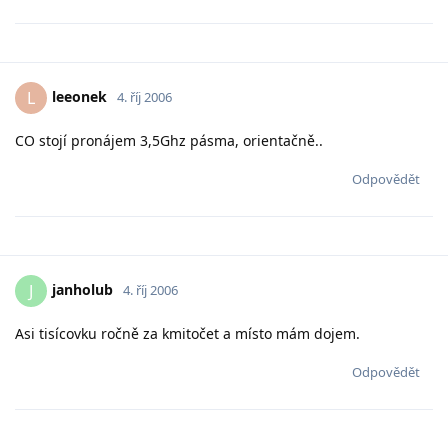
leeonek
L
4. říj 2006
CO stojí pronájem 3,5Ghz pásma, orientačně..
Odpovědět
janholub
J
4. říj 2006
Asi tisícovku ročně za kmitočet a místo mám dojem.
Odpovědět