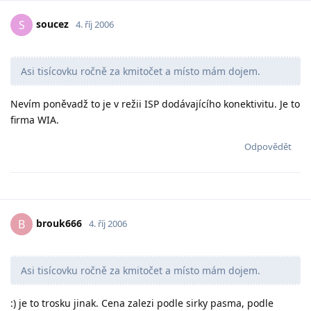
soucez
S
4. říj 2006
Asi tisícovku ročně za kmitočet a místo mám dojem.
Nevím poněvadž to je v režii ISP dodávajícího konektivitu. Je to
firma WIA.
Odpovědět
brouk666
B
4. říj 2006
Asi tisícovku ročně za kmitočet a místo mám dojem.
:) je to trosku jinak. Cena zalezi podle sirky pasma, podle