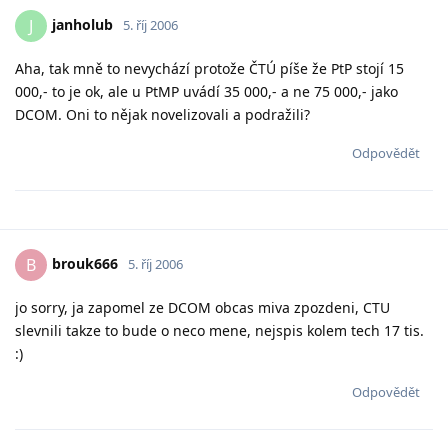
janholub
J
5. říj 2006
Aha, tak mně to nevychází protože ČTÚ píše že PtP stojí 15
000,- to je ok, ale u PtMP uvádí 35 000,- a ne 75 000,- jako
DCOM. Oni to nějak novelizovali a podražili?
Odpovědět
brouk666
B
5. říj 2006
jo sorry, ja zapomel ze DCOM obcas miva zpozdeni, CTU
slevnili takze to bude o neco mene, nejspis kolem tech 17 tis.
:)
Odpovědět