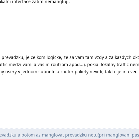
okalni interface zatím nemangluji.
 prevadzku, je celkom logicke, ze sa vam tam vzdy a za kazdych oko
 traffic medzi vami a vasim routrom apod...), pokial lokalny traffic n
lny usery v jednom subnete a router pakety nevidi, tak to je ina vec z
evadzku a potom az manglovat prevadzku netu(pri manglovani pa