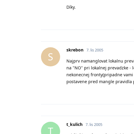
Díky.
skrebon
7. lis 2005
S
Najprv namanglovat lokalnu prev
na "NO" pri lokalnej prevadzke - 
nekonecnej fronty(pripadne vami p
postavene pred mangle pravidla pr
t_kulich
7. lis 2005
T