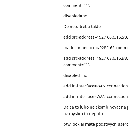
comment="" \
disabled=no
Do netu treba takto:
add src-address=192.168.6.162/32
mark-connection=/P2P/162 comm
add src-address=192.168.6.162/3
comment="" \
disabled=no
add in-interface=WAN connectio
add in-interface=WAN connectio
Da sa to lubolne skombinovat na p
uz myslim tu nepatri...
btw, pokial mate podstivych user