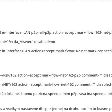
 in-interface=LAN p2p=all-p2p action=accept mark-flow=162-net-p
ent="Ferda_Mravec" disabled=no
2 in-interface=LAN action=accept mark-flow=162-net mark-connect
n=/P2P/162 action=accept mark-flow=net-162-p2p comment="" disa
n=/NET/162 action=accept mark-flow=net-162 comment="" disabled
2p lokalne, k tomu patricna speed a mim p2p zasa ina speed a prio
ov a vsetkym nastavene dhcp, z jednej na druhu noc im to krasne pr