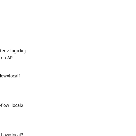
Odpovědět
er z logickej
 na AP
low=local1
flow=local2
flow=local3