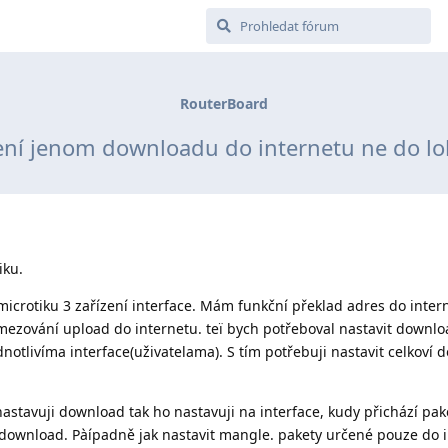
RouterBoard
ení jenom downloadu do internetu ne do lo
iku.
icrotiku 3 zařízení interface. Mám funkční překlad adres do inter
mezování upload do internetu. teï bych potřeboval nastavit downlo
dnotlivíma interface(uživatelama). S tím potřebuji nastavit celkoví
nastavuji download tak ho nastavuji na interface, kudy přichází pak
í download. Pàípadně jak nastavit mangle. pakety určené pouze do 