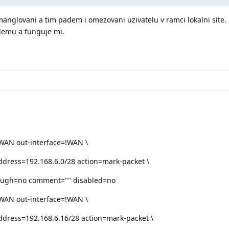
t manglovani a tim padem i omezovani uzivatelu v ramci lokalni site
lemu a funguje mi.
!WAN out-interface=!WAN \
ddress=192.168.6.0/28 action=mark-packet \
ough=no comment="" disabled=no
!WAN out-interface=!WAN \
ddress=192.168.6.16/28 action=mark-packet \