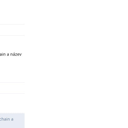
Odpovědět
hain a název
Odpovědět
 chain a