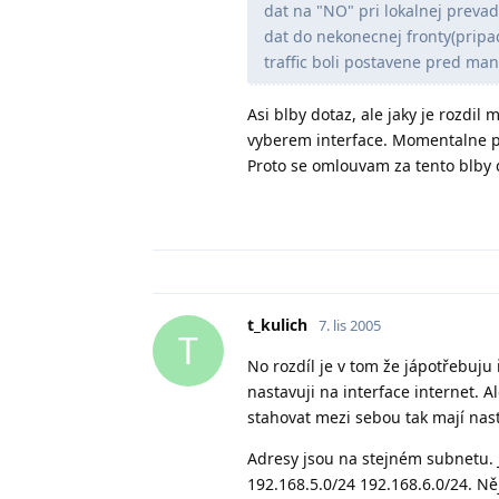
dat na "NO" pri lokalnej preva
dat do nekonecnej fronty(pripa
traffic boli postavene pred man
Asi blby dotaz, ale jaky je rozdil 
vyberem interface. Momentalne po
Proto se omlouvam za tento blby 
t_kulich
7. lis 2005
T
No rozdíl je v tom že jápotřebuju 
nastavuji na interface internet. 
stahovat mezi sebou tak mají nas
Adresy jsou na stejném subnetu. J
192.168.5.0/24 192.168.6.0/24. Ně