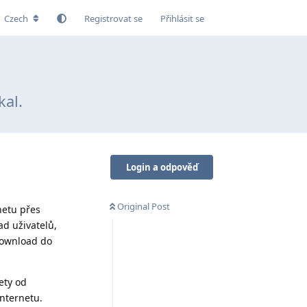
Czech
Registrovat se
Přihlásit se
kal.
Login a odpověď
Original Post
netu přes
ad uživatelů,
 download do
ety od
internetu.