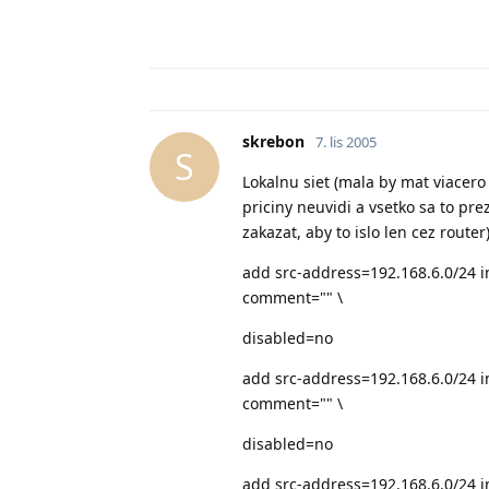
skrebon
7. lis 2005
S
Lokalnu siet (mala by mat viacero
priciny neuvidi a vsetko sa to p
zakazat, aby to islo len cez router)
add src-address=192.168.6.0/24 i
comment="" \
disabled=no
add src-address=192.168.6.0/24 i
comment="" \
disabled=no
add src-address=192.168.6.0/24 i