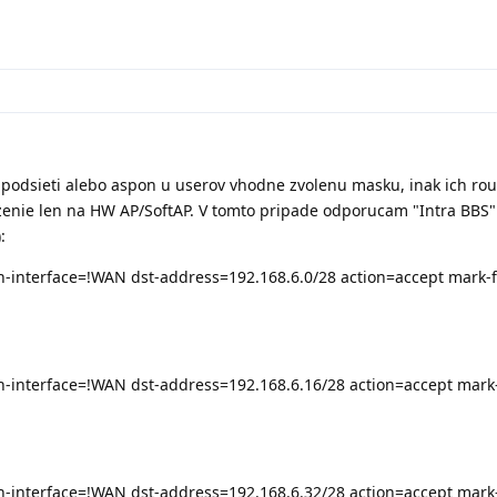
 podsieti alebo aspon u userov vhodne zvolenu masku, inak ich rout
rezenie len na HW AP/SoftAP. V tomto pripade odporucam "Intra BBS"
:
n-interface=!WAN dst-address=192.168.6.0/28 action=accept mark-f
n-interface=!WAN dst-address=192.168.6.16/28 action=accept mark-
n-interface=!WAN dst-address=192.168.6.32/28 action=accept mark-