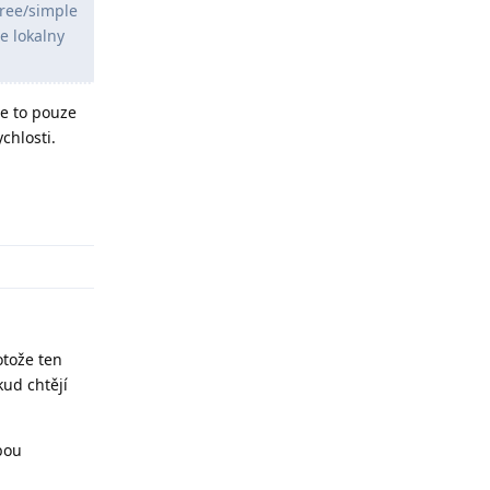
tree/simple
e lokalny
se to pouze
chlosti.
Odpovědět
otože ten
kud chtějí
bou