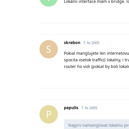
Lokální interface mám v bridge. l
skrebon
7. lis 2005
S
Pokial manglujete len internetovu
spocita vsetok traffic(i lokalny, i
router ho vidi (pokial by boli loka
pepulis
7. lis 2005
P
Najprv namanglovat lokalnu pr