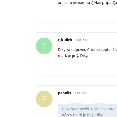
ani si to nevsimnu :) Nas pripad(a
t_kulich
8. lis 2005
T
Díky za odpověï. Chci se zeptat šlo
mark je jiný. Díky.
pepulis
8. lis 2005
P
Díky za odpověï. Chci se zeptat 
název mark je jiný. Díky.