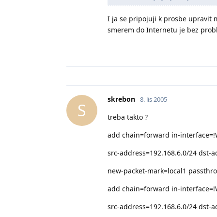
I ja se pripojuji k prosbe upravi
smerem do Internetu je bez prob
skrebon
8. lis 2005
S
treba takto ?
add chain=forward in-interface=
src-address=192.168.6.0/24 dst-a
new-packet-mark=local1 passthr
add chain=forward in-interface=
src-address=192.168.6.0/24 dst-a