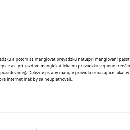
adzku a potom az manglovat prevadzku netu(pri manglovani passt
lepsie asi pri kazdom mangle). A lokalnu prevadzku v queue tree/s
ozadovanej). Dolezite je, aby mangle pravidla oznacujuce lokalny t
e internet inak by sa neuplatnovali...