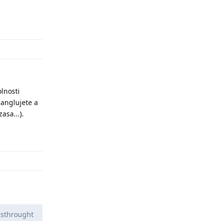
Odpovědět
lnosti
emanglujete a
asa...).
Odpovědět
ssthrought