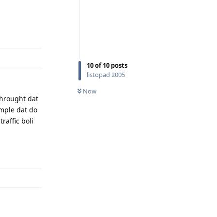
Odpovědět
10
of
10
posts
listopad 2005
Now
hrought dat
imple dat do
raffic boli
Odpovědět