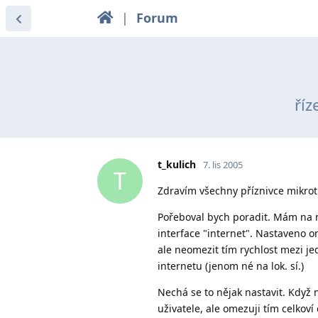
|
Forum
říz
t_kulich
7. lis 2005
T
Zdravím všechny příznivce mikrot
Pořeboval bych poradit. Mám na m
interface "internet". Nastaveno o
ale neomezit tím rychlost mezi je
internetu (jenom né na lok. sí.)
Nechá se to nějak nastavit. Když 
uživatele, ale omezuji tím celkov