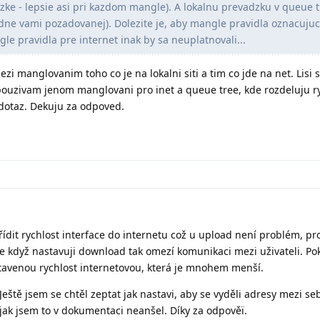
dzke - lepsie asi pri kazdom mangle). A lokalnu prevadzku v queue 
dne vami pozadovanej). Dolezite je, aby mangle pravidla oznacujuc
gle pravidla pre internet inak by sa neuplatnovali...
mezi manglovanim toho co je na lokalni siti a tim co jde na net. Lisi 
uzivam jenom manglovani pro inet a queue tree, kde rozdeluju ry
dotaz. Dekuju za odpoved.
řídit rychlost interface do internetu což u upload není problém, pr
Ale když nastavuji download tak omezí komunikaci mezi uživateli. Po
tavenou rychlost internetovou, která je mnohem menší.
eště jsem se chtěl zeptat jak nastavi, aby se vyděli adresy mezi se
jak jsem to v dokumentaci neanšel. Díky za odpověï.