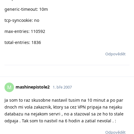
generic-timeout: 10m
tcp-syncookie: no
max-entries: 110592
total-entries: 1836
Odpovědět
mashinepistole2
M
1. bře 2007
Ja som to raz skusobne nastavil tusim na 10 minut a po par
dnoch mi vola zakaznik, ktory sa cez VPN pripaja na nejaku
databazu na nejakom servri , no a stazoval sa ze ho to stale
odpaja . Tak som to nastvil na 6 hodin a zatial nevolal . :
Odpovědět