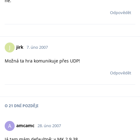
ne.
Odpovědět
jirk
J
7. úno 2007
Možná ta hra komunikuje přes UDP!
Odpovědět
O
21 DNÍ
POZDĚJI
amcamc
A
28. úno 2007
Já tam mám defaultně: v MK 2.9.38