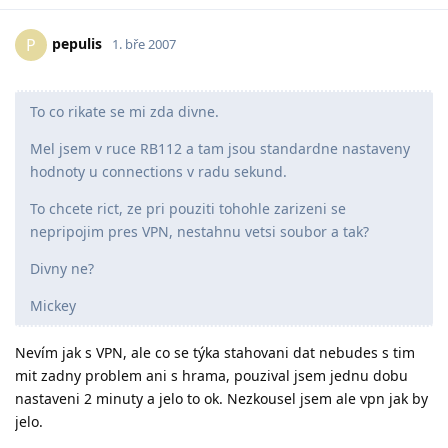
pepulis
P
1. bře 2007
To co rikate se mi zda divne.
Mel jsem v ruce RB112 a tam jsou standardne nastaveny
hodnoty u connections v radu sekund.
To chcete rict, ze pri pouziti tohohle zarizeni se
nepripojim pres VPN, nestahnu vetsi soubor a tak?
Divny ne?
Mickey
Nevím jak s VPN, ale co se týka stahovani dat nebudes s tim
mit zadny problem ani s hrama, pouzival jsem jednu dobu
nastaveni 2 minuty a jelo to ok. Nezkousel jsem ale vpn jak by
jelo.