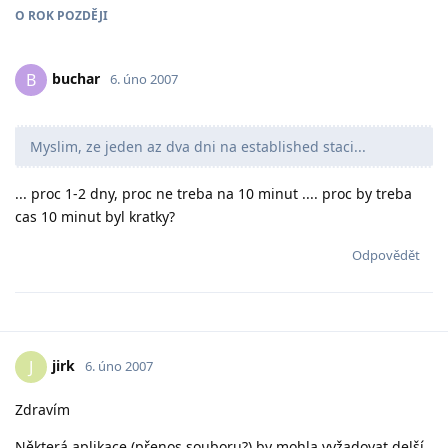
O
ROK
POZDĚJI
buchar
B
6. úno 2007
Myslim, ze jeden az dva dni na established staci...
... proc 1-2 dny, proc ne treba na 10 minut .... proc by treba
cas 10 minut byl kratky?
Odpovědět
jirk
J
6. úno 2007
Zdravím
Některá aplikace (přenos souboru?) by mohla vyžadovat delší