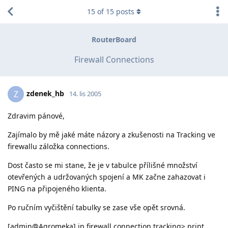
15
of
15
posts
RouterBoard
Firewall Connections
zdenek_hb
Z
14. lis 2005
Zdravim pánové,
Zajímalo by mě jaké máte názory a zkušenosti na Tracking ve
firewallu záložka connections.
Dost často se mi stane, že je v tabulce přílišné množství
otevřených a udržovaných spojení a MK začne zahazovat i
PING na připojeného klienta.
Po ručním vyčištění tabulky se zase vše opět srovná.
[admin@Agromeka] ip firewall connection tracking> print