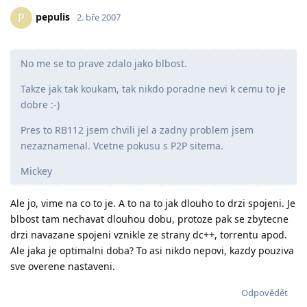
pepulis
P
2. bře 2007
No me se to prave zdalo jako blbost.
Takze jak tak koukam, tak nikdo poradne nevi k cemu to je
dobre :-)
Pres to RB112 jsem chvili jel a zadny problem jsem
nezaznamenal. Vcetne pokusu s P2P sitema.
Mickey
Ale jo, vime na co to je. A to na to jak dlouho to drzi spojeni. Je
blbost tam nechavat dlouhou dobu, protoze pak se zbytecne
drzi navazane spojeni vznikle ze strany dc++, torrentu apod.
Ale jaka je optimalni doba? To asi nikdo nepovi, kazdy pouziva
sve overene nastaveni.
Odpovědět