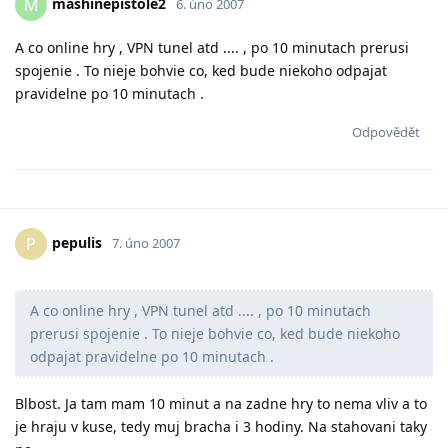
mashinepistole2
M
6. úno 2007
A co online hry , VPN tunel atd .... , po 10 minutach prerusi
spojenie . To nieje bohvie co, ked bude niekoho odpajat
pravidelne po 10 minutach .
Odpovědět
pepulis
P
7. úno 2007
A co online hry , VPN tunel atd .... , po 10 minutach
prerusi spojenie . To nieje bohvie co, ked bude niekoho
odpajat pravidelne po 10 minutach .
Blbost. Ja tam mam 10 minut a na zadne hry to nema vliv a to
je hraju v kuse, tedy muj bracha i 3 hodiny. Na stahovani taky