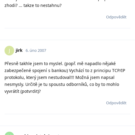
zhodi? ... takze to nestahnu?
Odpovědět
jirk
J
6. úno 2007
Přesně takhle jsem to myslel. (popř. mě napadlo nějaké
zabezpečené spojení s bankou) Vychází to z principu TCP/IP
protokolu, který jsem nestudoval!!! Možná jsem napsal
nesmysly. Určitě je tu spoustu odborníků, co by to mohlo
vyvrátít (potvrdit)?
Odpovědět