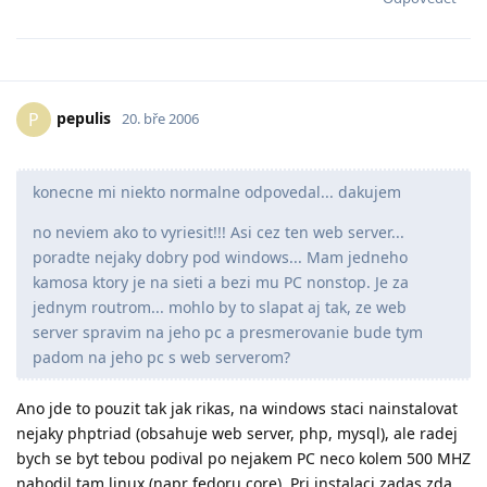
pepulis
P
20. bře 2006
konecne mi niekto normalne odpovedal... dakujem
no neviem ako to vyriesit!!! Asi cez ten web server...
poradte nejaky dobry pod windows... Mam jedneho
kamosa ktory je na sieti a bezi mu PC nonstop. Je za
jednym routrom... mohlo by to slapat aj tak, ze web
server spravim na jeho pc a presmerovanie bude tym
padom na jeho pc s web serverom?
Ano jde to pouzit tak jak rikas, na windows staci nainstalovat
nejaky phptriad (obsahuje web server, php, mysql), ale radej
bych se byt tebou podival po nejakem PC neco kolem 500 MHZ
nahodil tam linux (napr fedoru core). Pri instalaci zadas zda