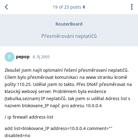
19
of
23
posts
RouterBoard
Přesměrování neplatičů
pepop
P
8. říj 2005
Zkoušel jsem najít optimalní řešení přesměrovaní neplatičů.
Cílem bylo přesměrovat komunikaci na www stranku kromě
pošty 110.25. Udělal jsem to takto. Přes DNAT přesměrovat na
klasický webový server. Problémem byla evidence
(tabulka,seznam) IP neplatičů. tak jsem si udělal Adress list s
nazvem blokovane_IP např. pro adresu 10.0.0.4
/ ip firewall address-list
add list=blokovane_IP address=10.0.0.4 comment=""
disabled=no