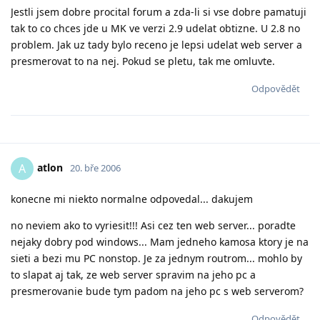
Jestli jsem dobre procital forum a zda-li si vse dobre pamatuji
tak to co chces jde u MK ve verzi 2.9 udelat obtizne. U 2.8 no
problem. Jak uz tady bylo receno je lepsi udelat web server a
presmerovat to na nej. Pokud se pletu, tak me omluvte.
Odpovědět
atlon
A
20. bře 2006
konecne mi niekto normalne odpovedal... dakujem
no neviem ako to vyriesit!!! Asi cez ten web server... poradte
nejaky dobry pod windows... Mam jedneho kamosa ktory je na
sieti a bezi mu PC nonstop. Je za jednym routrom... mohlo by
to slapat aj tak, ze web server spravim na jeho pc a
presmerovanie bude tym padom na jeho pc s web serverom?
Odpovědět