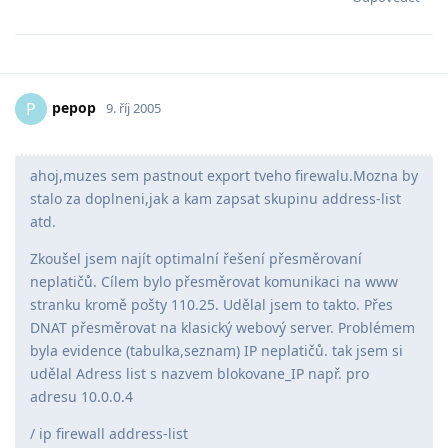
pepop
P
9. říj 2005
ahoj,muzes sem pastnout export tveho firewalu.Mozna by
stalo za doplneni,jak a kam zapsat skupinu address-list
atd.
Zkoušel jsem najít optimalní řešení přesměrovaní
neplatičů. Cílem bylo přesměrovat komunikaci na www
stranku kromě pošty 110.25. Udělal jsem to takto. Přes
DNAT přesměrovat na klasický webový server. Problémem
byla evidence (tabulka,seznam) IP neplatičů. tak jsem si
udělal Adress list s nazvem blokovane_IP např. pro
adresu 10.0.0.4
/ ip firewall address-list