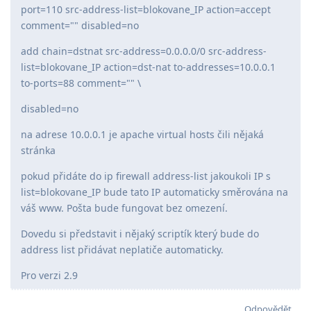
port=110 src-address-list=blokovane_IP action=accept
comment="" disabled=no
add chain=dstnat src-address=0.0.0.0/0 src-address-
list=blokovane_IP action=dst-nat to-addresses=10.0.0.1
to-ports=88 comment="" \
disabled=no
na adrese 10.0.0.1 je apache virtual hosts čili nějaká
stránka
pokud přidáte do ip firewall address-list jakoukoli IP s
list=blokovane_IP bude tato IP automaticky směrována na
váš www. Pošta bude fungovat bez omezení.
Dovedu si představit i nějaký scriptík který bude do
address list přidávat neplatiče automaticky.
Pro verzi 2.9
Odpovědět