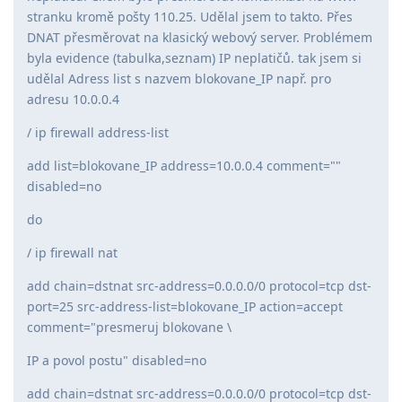
stranku kromě pošty 110.25. Udělal jsem to takto. Přes
DNAT přesměrovat na klasický webový server. Problémem
byla evidence (tabulka,seznam) IP neplatičů. tak jsem si
udělal Adress list s nazvem blokovane_IP např. pro
adresu 10.0.0.4
/ ip firewall address-list
add list=blokovane_IP address=10.0.0.4 comment=""
disabled=no
do
/ ip firewall nat
add chain=dstnat src-address=0.0.0.0/0 protocol=tcp dst-
port=25 src-address-list=blokovane_IP action=accept
comment="presmeruj blokovane \
IP a povol postu" disabled=no
add chain=dstnat src-address=0.0.0.0/0 protocol=tcp dst-