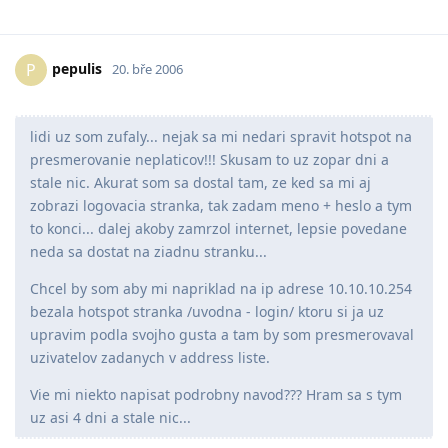
pepulis
P
20. bře 2006
lidi uz som zufaly... nejak sa mi nedari spravit hotspot na
presmerovanie neplaticov!!! Skusam to uz zopar dni a
stale nic. Akurat som sa dostal tam, ze ked sa mi aj
zobrazi logovacia stranka, tak zadam meno + heslo a tym
to konci... dalej akoby zamrzol internet, lepsie povedane
neda sa dostat na ziadnu stranku...
Chcel by som aby mi napriklad na ip adrese 10.10.10.254
bezala hotspot stranka /uvodna - login/ ktoru si ja uz
upravim podla svojho gusta a tam by som presmerovaval
uzivatelov zadanych v address liste.
Vie mi niekto napisat podrobny navod??? Hram sa s tym
uz asi 4 dni a stale nic...