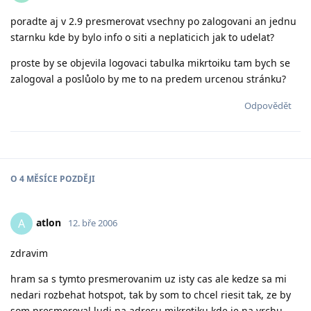
poradte aj v 2.9 presmerovat vsechny po zalogovani an jednu
starnku kde by bylo info o siti a neplaticich jak to udelat?
proste by se objevila logovaci tabulka mikrtoiku tam bych se
zalogoval a poslůolo by me to na predem urcenou stránku?
Odpovědět
O
4 MĚSÍCE
POZDĚJI
atlon
A
12. bře 2006
zdravim
hram sa s tymto presmerovanim uz isty cas ale kedze sa mi
nedari rozbehat hotspot, tak by som to chcel riesit tak, ze by
som presmeroval ludi na adresu mikrotiku kde je na vrchu