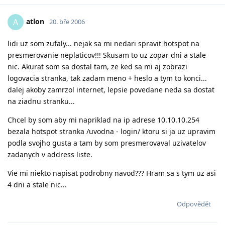
atlon
A
20. bře 2006
lidi uz som zufaly... nejak sa mi nedari spravit hotspot na
presmerovanie neplaticov!!! Skusam to uz zopar dni a stale
nic. Akurat som sa dostal tam, ze ked sa mi aj zobrazi
logovacia stranka, tak zadam meno + heslo a tym to konci...
dalej akoby zamrzol internet, lepsie povedane neda sa dostat
na ziadnu stranku...
Chcel by som aby mi napriklad na ip adrese 10.10.10.254
bezala hotspot stranka /uvodna - login/ ktoru si ja uz upravim
podla svojho gusta a tam by som presmerovaval uzivatelov
zadanych v address liste.
Vie mi niekto napisat podrobny navod??? Hram sa s tym uz asi
4 dni a stale nic...
Odpovědět