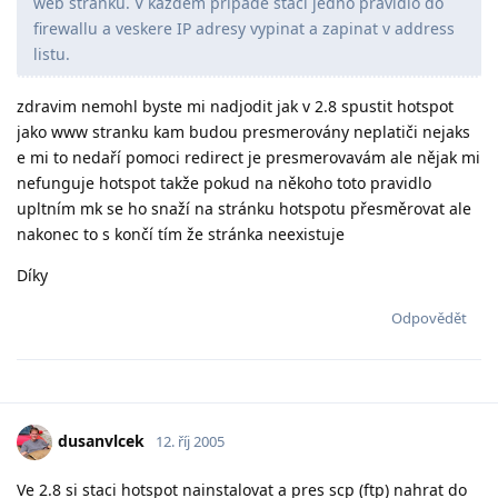
web stranku. V kazdem pripade staci jedno pravidlo do
firewallu a veskere IP adresy vypinat a zapinat v address
listu.
zdravim nemohl byste mi nadjodit jak v 2.8 spustit hotspot
jako www stranku kam budou presmerovány neplatiči nejaks
e mi to nedaří pomoci redirect je presmerovavám ale nějak mi
nefunguje hotspot takže pokud na někoho toto pravidlo
upltním mk se ho snaží na stránku hotspotu přesměrovat ale
nakonec to s končí tím že stránka neexistuje
Díky
Odpovědět
dusanvlcek
12. říj 2005
Ve 2.8 si staci hotspot nainstalovat a pres scp (ftp) nahrat do