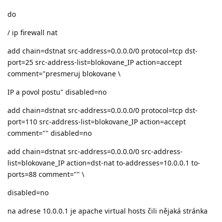
do
/ ip firewall nat
add chain=dstnat src-address=0.0.0.0/0 protocol=tcp dst-
port=25 src-address-list=blokovane_IP action=accept
comment="presmeruj blokovane \
IP a povol postu" disabled=no
add chain=dstnat src-address=0.0.0.0/0 protocol=tcp dst-
port=110 src-address-list=blokovane_IP action=accept
comment="" disabled=no
add chain=dstnat src-address=0.0.0.0/0 src-address-
list=blokovane_IP action=dst-nat to-addresses=10.0.0.1 to-
ports=88 comment="" \
disabled=no
na adrese 10.0.0.1 je apache virtual hosts čili nějaká stránka