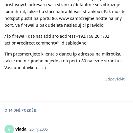
prislusnych adresaru vasi stranku (defaultne se zobrazuje
login.html, takze ho staci nahradit vasi strankou). Pak musite
hotspot pustit na portu 80, www samozrejme hodte na jiny
port. Ve firewallu pak udelate nasledujici pravidlo:
/ ip firewall dst-nat add src-address=192.168.20.1/32
action=redirect comment="" disabled=no
Tim presmerujete klienta s danou ip adresou na mikrotika,
takze mu nic jineho nejede a na portu 80 nalezne stranku s
Vasi upoutavkou... :-)
Odpovědět
O
14 DNÍ
POZDĚJI
vlada
V
26. říj 2005