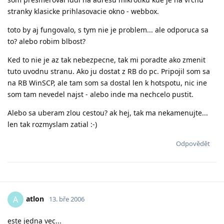
stranky klasicke prihlasovacie okno - webbox.
toto by aj fungovalo, s tym nie je problem... ale odporuca sa
to? alebo robim blbost?
Ked to nie je az tak nebezpecne, tak mi poradte ako zmenit
tuto uvodnu stranu. Ako ju dostat z RB do pc. Pripojil som sa
na RB WinSCP, ale tam som sa dostal len k hotspotu, nic ine
som tam nevedel najst - alebo inde ma nechcelo pustit.
Alebo sa uberam zlou cestou? ak hej, tak ma nekamenujte...
len tak rozmyslam zatial :-)
Odpovědět
atlon
A
13. bře 2006
este jedna vec...