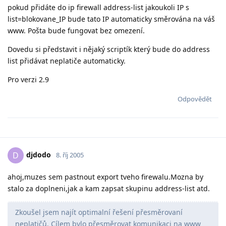
pokud přidáte do ip firewall address-list jakoukoli IP s
list=blokovane_IP bude tato IP automaticky směrována na váš
www. Pošta bude fungovat bez omezení.
Dovedu si představit i nějaký scriptík který bude do address
list přidávat neplatiče automaticky.
Pro verzi 2.9
Odpovědět
djdodo
D
8. říj 2005
ahoj,muzes sem pastnout export tveho firewalu.Mozna by
stalo za doplneni,jak a kam zapsat skupinu address-list atd.
Zkoušel jsem najít optimalní řešení přesměrovaní
neplatičů. Cílem bylo přesměrovat komunikaci na www