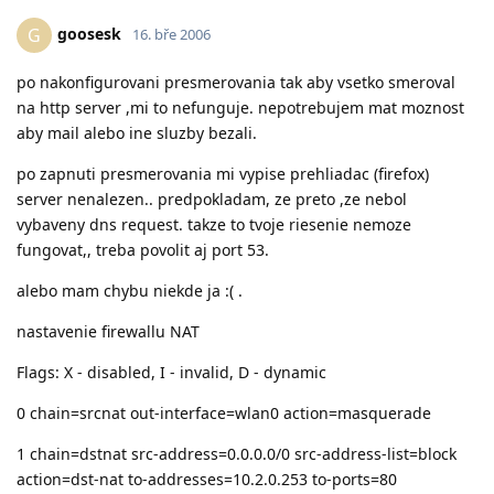
goosesk
G
16. bře 2006
po nakonfigurovani presmerovania tak aby vsetko smeroval
na http server ,mi to nefunguje. nepotrebujem mat moznost
aby mail alebo ine sluzby bezali.
po zapnuti presmerovania mi vypise prehliadac (firefox)
server nenalezen.. predpokladam, ze preto ,ze nebol
vybaveny dns request. takze to tvoje riesenie nemoze
fungovat,, treba povolit aj port 53.
alebo mam chybu niekde ja :( .
nastavenie firewallu NAT
Flags: X - disabled, I - invalid, D - dynamic
0 chain=srcnat out-interface=wlan0 action=masquerade
1 chain=dstnat src-address=0.0.0.0/0 src-address-list=block
action=dst-nat to-addresses=10.2.0.253 to-ports=80