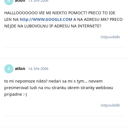
atlon
A
13. bře 2006
HALLLOOOOOOO VIE MI NIEKTO POMOCT? PRECO TO IDE
LEN NA
http://WWW.GOOGLE.COM
A NA ADRESU MK? PRECO
NEJDE NA LUBOVOLNU IP ADRESU NA INTERNETE?
Odpovědět
atlon
A
14. bře 2006
to mi nepomoze nikto? nedari sa mi s tym... neviem
presmerovat ludi na inu stranku okrem stranky webboxu
pripadne :-)
Odpovědět