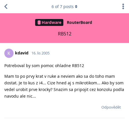
6
of
7
posts
Hardware
RouterBoard
RB512
kdavid
K
16. lis 2005
Potreboval by som pomoc ohladne RB512
Mam to po prvy krat v ruke a neviem ako sa do toho mam
dostat. Je to kus z i4... Cize hned aj s mikrotikom... Ako by som
vedel urobit prve krocky? Snazim sa pripojit cez konzolu podla
navodu ale nic...
Odpovědět