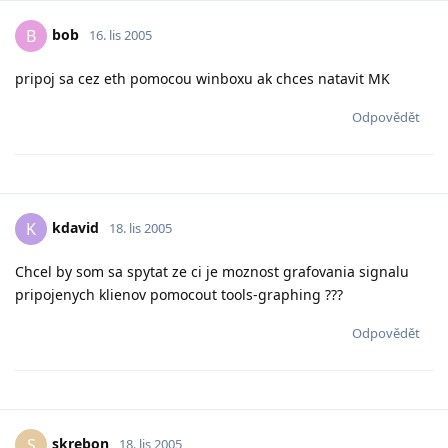
bob
B
16. lis 2005
pripoj sa cez eth pomocou winboxu ak chces natavit MK
Odpovědět
kdavid
K
18. lis 2005
Chcel by som sa spytat ze ci je moznost grafovania signalu
pripojenych klienov pomocout tools-graphing ???
Odpovědět
skrebon
S
18. lis 2005