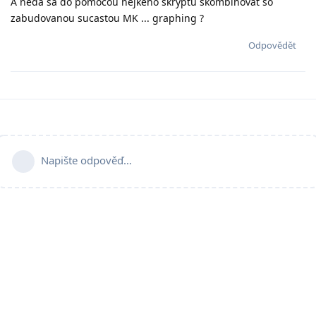
A neda sa do pomocou nejkeho skryptu skombinovat so
zabudovanou sucastou MK ... graphing ?
Odpovědět
Napište odpověď…