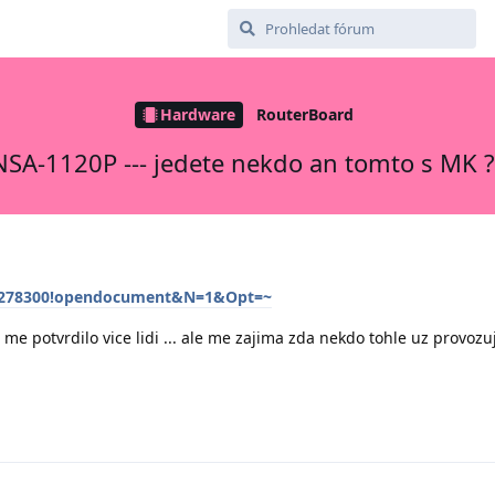
Hardware
RouterBoard
NSA-1120P --- jedete nekdo an tomto s MK ?
02278300!opendocument&N=1&Opt=~
me potvrdilo vice lidi ... ale me zajima zda nekdo tohle uz provozuj