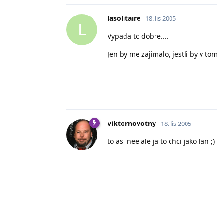
lasolitaire
18. lis 2005
L
Vypada to dobre....
Jen by me zajimalo, jestli by v to
viktornovotny
18. lis 2005
to asi nee ale ja to chci jako lan ;)