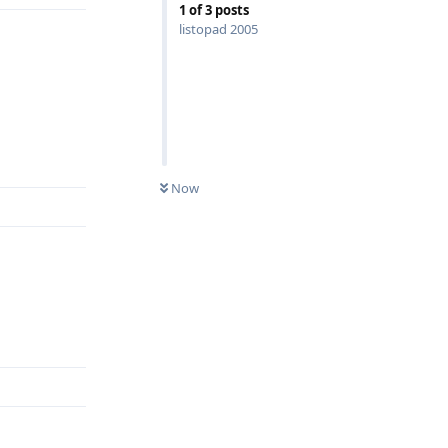
1
of
3
posts
listopad 2005
Odpovědět
Now
Odpovědět