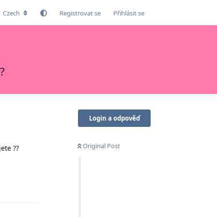
Czech
Registrovat se
Přihlásit se
?
Login a odpověď
Original Post
ete ??
Odpovědět