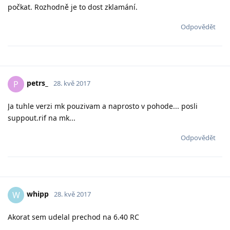
počkat. Rozhodně je to dost zklamání.
Odpovědět
petrs_
P
28. kvě 2017
Ja tuhle verzi mk pouzivam a naprosto v pohode... posli
suppout.rif na mk...
Odpovědět
whipp
W
28. kvě 2017
Akorat sem udelal prechod na 6.40 RC