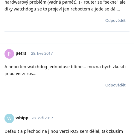
hardwarový problém (vadná paměť...) - router se "sekne" ale
díky watchdogu se to projeví jen rebootem a jede se dál...
Odpovědět
petrs_
P
28. kvě 2017
A nebo ten watchdog jednoduse blbne... mozna bych zkusil i
jinou verzi ros...
Odpovědět
whipp
W
28. kvě 2017
Default a přechod na jinou verzi ROS sem dělal, tak zkusím