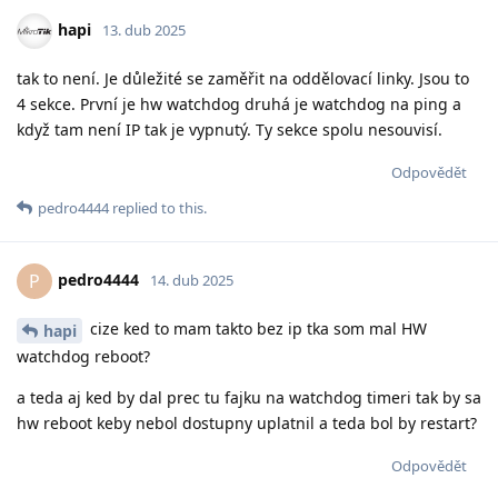
hapi
13. dub 2025
tak to není. Je důležité se zaměřit na oddělovací linky. Jsou to
4 sekce. První je hw watchdog druhá je watchdog na ping a
když tam není IP tak je vypnutý. Ty sekce spolu nesouvisí.
Odpovědět
pedro4444
replied to this.
pedro4444
P
14. dub 2025
cize ked to mam takto bez ip tka som mal HW
hapi
watchdog reboot?
a teda aj ked by dal prec tu fajku na watchdog timeri tak by sa
hw reboot keby nebol dostupny uplatnil a teda bol by restart?
Odpovědět