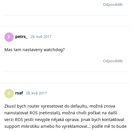
Odpovědět
petrs_
P
28. kvě 2017
Mas tam nastaveny watchdog?
Odpovědět
rsaf
R
28. kvě 2017
Zkusil bych router vyresetovat do defaultu, možná znova
nainstalovat ROS (netinstall), možná chvíli počkat na další
verzi ROS jestli nevyjde nějaká oprava. Jinak bych kontaktoval
support mikrotiku a/nebo ho vyreklamoval... podle mě to bude