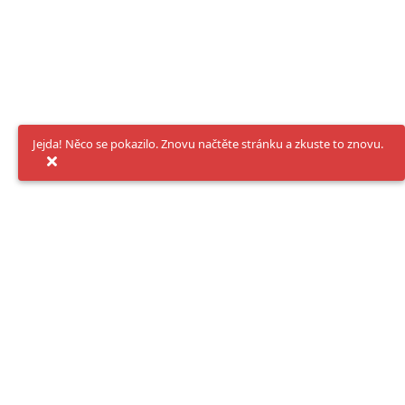
Jejda! Něco se pokazilo. Znovu načtěte stránku a zkuste to znovu.