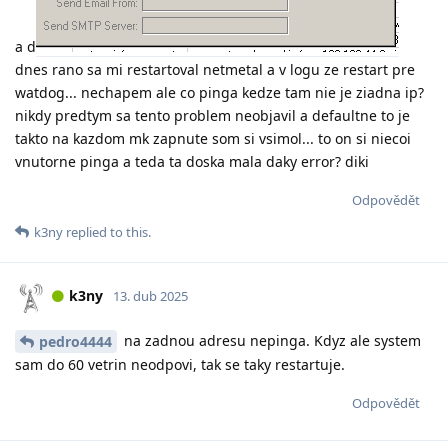
a d
dnes rano sa mi restartoval netmetal a v logu ze restart pre
watdog... nechapem ale co pinga kedze tam nie je ziadna ip?
nikdy predtym sa tento problem neobjavil a defaultne to je
takto na kazdom mk zapnute som si vsimol... to on si niecoi
vnutorne pinga a teda ta doska mala daky error? diki
Odpovědět
k3ny
replied to this.
k3ny
13. dub 2025
na zadnou adresu nepinga. Kdyz ale system
pedro4444
sam do 60 vetrin neodpovi, tak se taky restartuje.
Odpovědět