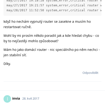
may/27/2017 19:18:28 system,error,critical router was
may/27/2017 19:21:57 system,error,critical router was
may/28/2017 11:52:50 system,error,critical router wa
když ho nechám vypnutý router se zasekne a musím ho
restartovat ručně.
Mohl by mi prosím někdo poradit jak a kde hledat chybu - co
by to nejčastěji mohlo způsobovat?
Mám ho jako domácí router - nic speciálního po něm nechci -
jen stabilní síť.
Díky.
Odpovědět
invia
I
28. kvě 2017