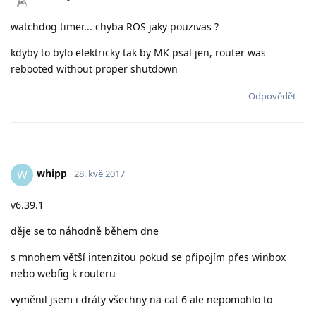
watchdog timer... chyba ROS jaky pouzivas ?
kdyby to bylo elektricky tak by MK psal jen, router was
rebooted without proper shutdown
Odpovědět
whipp
W
28. kvě 2017
v6.39.1
děje se to náhodně během dne
s mnohem větší intenzitou pokud se připojím přes winbox
nebo webfig k routeru
vyměnil jsem i dráty všechny na cat 6 ale nepomohlo to