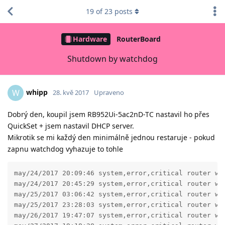
19
of
23
posts
Hardware
RouterBoard
Shutdown by watchdog
whipp
W
28. kvě 2017
Upraveno
Dobrý den, koupil jsem RB952Ui-5ac2nD-TC nastavil ho přes
QuickSet + jsem nastavil DHCP server.
Mikrotik se mi každý den minimálně jednou restaruje - pokud
zapnu watchdog vyhazuje to tohle
may/24/2017 20:09:46 system,error,critical router was
may/24/2017 20:45:29 system,error,critical router was
may/25/2017 03:06:42 system,error,critical router was
may/25/2017 23:28:03 system,error,critical router was
may/26/2017 19:47:07 system,error,critical router was