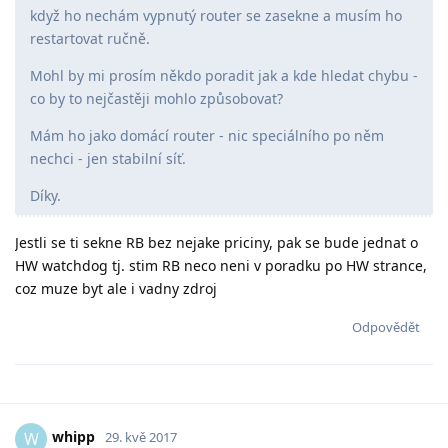
když ho nechám vypnutý router se zasekne a musím ho
restartovat ručně.
Mohl by mi prosím někdo poradit jak a kde hledat chybu -
co by to nejčastěji mohlo způsobovat?
Mám ho jako domácí router - nic speciálního po něm
nechci - jen stabilní síť.
Díky.
Jestli se ti sekne RB bez nejake priciny, pak se bude jednat o
HW watchdog tj. stim RB neco neni v poradku po HW strance,
coz muze byt ale i vadny zdroj
Odpovědět
whipp
W
29. kvě 2017