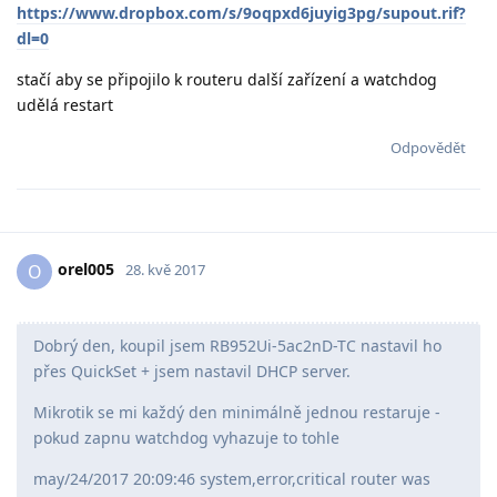
https://www.dropbox.com/s/9oqpxd6juyig3pg/supout.rif?
dl=0
stačí aby se připojilo k routeru další zařízení a watchdog
udělá restart
Odpovědět
orel005
O
28. kvě 2017
Dobrý den, koupil jsem RB952Ui-5ac2nD-TC nastavil ho
přes QuickSet + jsem nastavil DHCP server.
Mikrotik se mi každý den minimálně jednou restaruje -
pokud zapnu watchdog vyhazuje to tohle
may/24/2017 20:09:46 system,error,critical router was