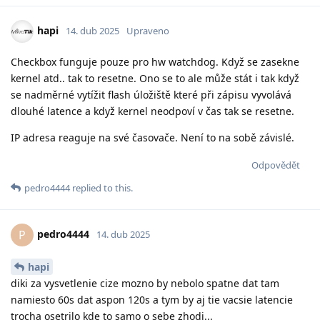
hapi
14. dub 2025
Upraveno
Checkbox funguje pouze pro hw watchdog. Když se zasekne
kernel atd.. tak to resetne. Ono se to ale může stát i tak když
se nadměrné vytížit flash úložiště které při zápisu vyvolává
dlouhé latence a když kernel neodpoví v čas tak se resetne.
IP adresa reaguje na své časovače. Není to na sobě závislé.
Odpovědět
pedro4444
replied to this.
pedro4444
P
14. dub 2025
hapi
diki za vysvetlenie cize mozno by nebolo spatne dat tam
namiesto 60s dat aspon 120s a tym by aj tie vacsie latencie
trocha osetrilo kde to samo o sebe zhodi...