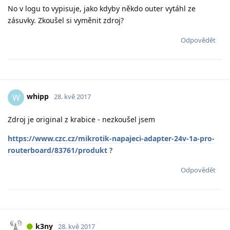
No v logu to vypisuje, jako kdyby někdo outer vytáhl ze
zásuvky. Zkoušel si vyměnit zdroj?
Odpovědět
whipp
W
28. kvě 2017
Zdroj je original z krabice - nezkoušel jsem
https://www.czc.cz/mikrotik-napajeci-adapter-24v-1a-pro-
routerboard/83761/produkt
?
Odpovědět
k3ny
28. kvě 2017