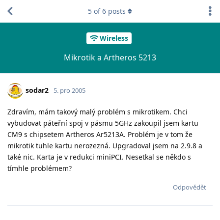
5
of
6
posts
Wireless
Mikrotik a Artheros 5213
sodar2
5. pro 2005
Zdravím, mám takový malý problém s mikrotikem. Chci
vybudovat páteřní spoj v pásmu 5GHz zakoupil jsem kartu
CM9 s chipsetem Artheros Ar5213A. Problém je v tom že
mikrotik tuhle kartu nerozezná. Upgradoval jsem na 2.9.8 a
také nic. Karta je v redukci miniPCI. Nesetkal se někdo s
tímhle problémem?
Odpovědět