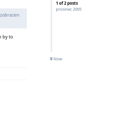
1
of
2
posts
prosinec 2005
 zobrazen
 by to
Odpovědět
Now