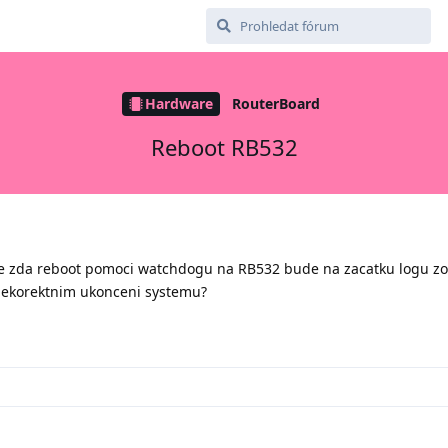
Hardware
RouterBoard
Reboot RB532
site zda reboot pomoci watchdogu na RB532 bude na zacatku logu z
nekorektnim ukonceni systemu?