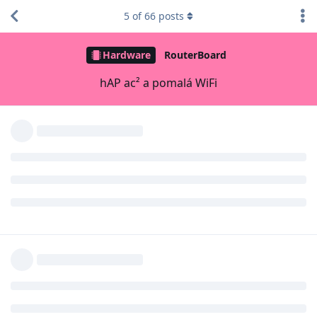
5
of
66
posts
Hardware
RouterBoard
hAP ac² a pomalá WiFi