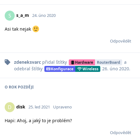
s_a_m
S
24. úno 2020
Asi tak nejak
Odpovědět
zdeneksvarc
přidal
štítky
a
Hardware
RouterBoard
odebral
štítky
26. úno 2020
.
Konfigurace
Wireless
O
ROK
POZDĚJI
disk
D
25. led 2021
Upraveno
Hapi: Ahoj, a jaký to je problém?
Odpovědět