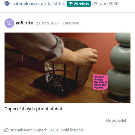
zdeneksvarc
přidal
štítek
23. úno 2020
.
Wireless
wifi_site
W
23. úno 2020
Upraveno
Doporučil bych přidat alobal
Odpovědět
zdeneksvarc
,
vojtech_jakl
a
Puski
like this