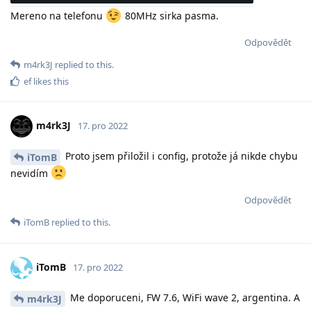
Mereno na telefonu
80MHz sirka pasma.
Odpovědět
m4rk3J
replied to this.
ef
likes this
m4rk3J
17. pro 2022
Proto jsem přiložil i config, protože já nikde chybu
iTomB
nevidím
Odpovědět
iTomB
replied to this.
iTomB
17. pro 2022
Me doporuceni, FW 7.6, WiFi wave 2, argentina. A
m4rk3J