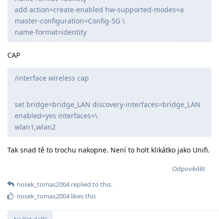
add action=create-enabled hw-supported-modes=a
master-configuration=Config-5G \
name-format=identity
CAP
/interface wireless cap
set bridge=bridge_LAN discovery-interfaces=bridge_LAN
enabled=yes interfaces=\
wlan1,wlan2
Tak snad tě to trochu nakopne. Není to holt klikátko jako Unifi.
Odpovědět
nosek_tomas2004
replied to this.
nosek_tomas2004
likes this