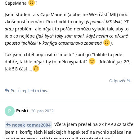
CapsMana
?
Jsem student a s CapsManem (a obecně WiFi částí MK) moc
zkušeností nemám. Rozchodit to nebyl
(s pomocí MK Wiki, YT
atd.)
problém, ale nějak to pořád nemůžu vyladit tak, aby to
jelo co nejlépe
(jak bych taky sám mohl, když nevím co přesně
spousta "políček" v konfigu capsmanova znamená
)
.
Tak jsem chtěl poprosit o "mustr" konfigu "takhle to jede
dobře, takhle nějak by to mělo vypadat"
...Ideálně jak 2G,
tak 5G část....
Odpovědět
Puski
replied to this.
Puski
P
20. pro 2022
Včera jsem prešel na 2x hAP ax2 takže
nosek_tomas2004
jsem ti konfig těch klasickejch hapek teď na rychlo splácal na