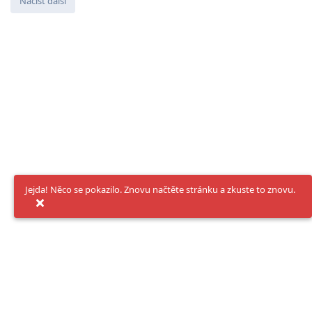
Načíst další
Jejda! Něco se pokazilo. Znovu načtěte stránku a zkuste to znovu.