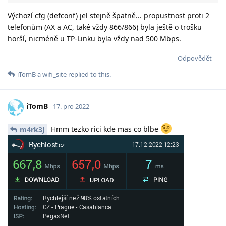
Výchozí cfg (defconf) jel stejně špatně... propustnost proti 2
telefonům (AX a AC, také vždy 866/866) byla ještě o trošku
horší, nicméně u TP-Linku byla vždy nad 500 Mbps.
Odpovědět
iTomB
a
wifi_site
replied to this.
iTomB
17. pro 2022
Hmm tezko rici kde mas co blbe
m4rk3J