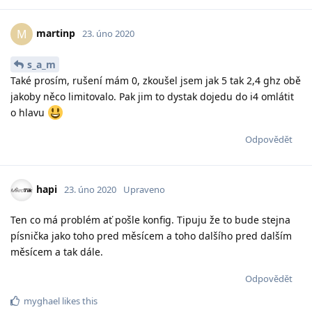
martinp
M
23. úno 2020
s_a_m
Také prosím, rušení mám 0, zkoušel jsem jak 5 tak 2,4 ghz obě
jakoby něco limitovalo. Pak jim to dystak dojedu do i4 omlátit
o hlavu
Odpovědět
hapi
23. úno 2020
Upraveno
Ten co má problém ať pošle konfig. Tipuju že to bude stejna
písnička jako toho pred měsícem a toho dalšího pred dalším
měsícem a tak dále.
Odpovědět
myghael
likes this