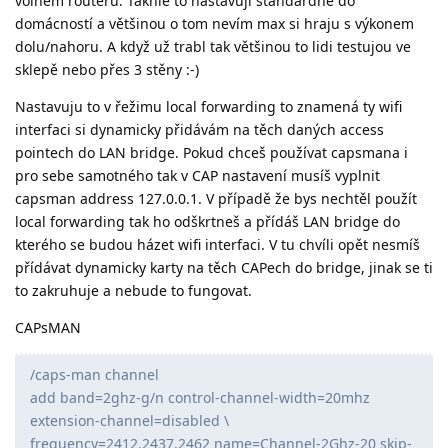
volném routeru. Takhle to nastavuji standardně do
domácností a většinou o tom nevím max si hraju s výkonem
dolu/nahoru. A když už trabl tak většinou to lidi testujou ve
sklepě nebo přes 3 stěny :-)
Nastavuju to v řežimu local forwarding to znamená ty wifi
interfaci si dynamicky přidávám na těch daných access
pointech do LAN bridge. Pokud chceš používat capsmana i
pro sebe samotného tak v CAP nastavení musíš vyplnit
capsman address 127.0.0.1. V případě že bys nechtěl použít
local forwarding tak ho odškrtneš a přídáš LAN bridge do
kterého se budou házet wifi interfaci. V tu chvíli opět nesmíš
přídávat dynamicky karty na těch CAPech do bridge, jinak se ti
to zakruhuje a nebude to fungovat.
CAPsMAN
/caps-man channel
add band=2ghz-g/n control-channel-width=20mhz
extension-channel=disabled \
frequency=2412,2437,2462 name=Channel-2Ghz-20 skip-