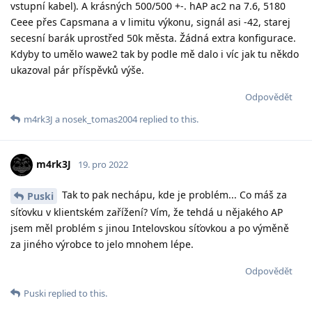
vstupní kabel). A krásných 500/500 +-. hAP ac2 na 7.6, 5180
Ceee přes Capsmana a v limitu výkonu, signál asi -42, starej
secesní barák uprostřed 50k města. Žádná extra konfigurace.
Kdyby to umělo wawe2 tak by podle mě dalo i víc jak tu někdo
ukazoval pár příspěvků výše.
Odpovědět
m4rk3J
a
nosek_tomas2004
replied to this.
m4rk3J
19. pro 2022
Tak to pak nechápu, kde je problém... Co máš za
Puski
síťovku v klientském zařížení? Vím, že tehdá u nějakého AP
jsem měl problém s jinou Intelovskou síťovkou a po výměně
za jiného výrobce to jelo mnohem lépe.
Odpovědět
Puski
replied to this.