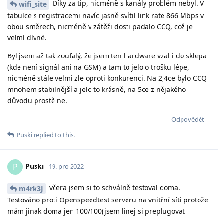
Díky za tip, nicméně s kanály problém nebyl. V
wifi_site
tabulce s registracemi navíc jasně svítil link rate 866 Mbps v
obou směrech, nicméně v zátěži dosti padalo CCQ, což je
velmi divné.
Byl jsem až tak zoufalý, že jsem ten hardware vzal i do sklepa
(kde není signál ani na GSM) a tam to jelo o trošku lépe,
nicméně stále velmi zle oproti konkurenci. Na 2,4ce bylo CCQ
mnohem stabilnější a jelo to krásně, na 5ce z nějakého
důvodu prostě ne.
Odpovědět
Puski
replied to this.
Puski
P
19. pro 2022
včera jsem si to schválně testoval doma.
m4rk3J
Testováno proti Openspeedtest serveru na vnitřní síti protože
mám jinak doma jen 100/100(jsem linej si preplugovat