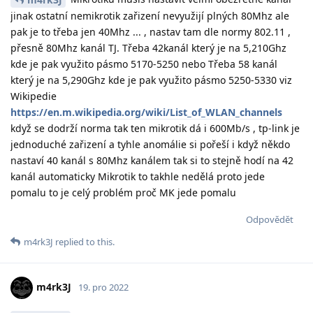
jinak ostatní nemikrotik zařizení nevyužijí plných 80Mhz ale
pak je to třeba jen 40Mhz ... , nastav tam dle normy 802.11 ,
přesně 80Mhz kanál TJ. Třeba 42kanál který je na 5,210Ghz
kde je pak využito pásmo 5170-5250 nebo Třeba 58 kanál
který je na 5,290Ghz kde je pak využito pásmo 5250-5330 viz
Wikipedie
https://en.m.wikipedia.org/wiki/List_of_WLAN_channels
když se dodrží norma tak ten mikrotik dá i 600Mb/s , tp-link je
jednoduché zařizení a tyhle anomálie si pořeší i když někdo
nastaví 40 kanál s 80Mhz kanálem tak si to stejně hodí na 42
kanál automaticky Mikrotik to takhle nedělá proto jede
pomalu to je celý problém proč MK jede pomalu
Odpovědět
m4rk3J
replied to this.
m4rk3J
19. pro 2022