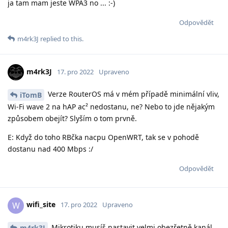
ja tam mam jeste WPA3 no ... :-)
Odpovědět
m4rk3J
replied to this.
m4rk3J
17. pro 2022
Upraveno
Verze RouterOS má v mém případě minimální vliv,
iTomB
Wi-Fi wave 2 na hAP ac² nedostanu, ne? Nebo to jde nějakým
způsobem obejít? Slyším o tom prvně.
E: Když do toho RBčka nacpu OpenWRT, tak se v pohodě
dostanu nad 400 Mbps :/
Odpovědět
wifi_site
W
17. pro 2022
Upraveno
Mikrotiku musíš nastavit velmi obezřetně kanál
m4rk3J