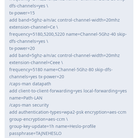
dfs-channels=yes \
tx-power=15
add band=5ghz-a/n/ac control-channel-width=20mhz
extension-channel=Ce \
frequency=5180,5200,5220 name=Channel-5Ghz-40 skip-
dfs-channels=yes \
tx-power=20
add band=5ghz-a/n/ac control-channel-width=20mhz
extension-channel=Ceee \
frequency=5180 name=Channel-5Ghz-80 skip-dfs-
channels=yes tx-power=20
/caps-man datapath
add client-to-client-forwarding=yes local-forwarding=yes
name=Path-LAN
/caps-man security
add authentication-types=wpa2-psk encryption=aes-ccm
group-encryption=aes-ccm \
group-key-update=1h name=Heslo-profile
passphrase=TAJNEHESLO