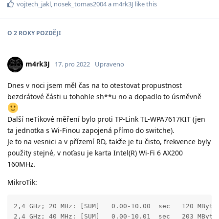
vojtech_jakl
,
nosek_tomas2004
a
m4rk3J
like this
O
2 ROKY
POZDĚJI
m4rk3J
17. pro 2022
Upraveno
Dnes v noci jsem měl čas na to otestovat propustnost
bezdrátové části u tohohle sh**u no a dopadlo to úsměvně
Další neTikové měření bylo proti TP-Link TL-WPA7617KIT (jen
ta jednotka s Wi-Finou zapojená přímo do switche).
Je to na vesnici a v přízemí RD, takže je tu čisto, frekvence byly
použity stejné, v noťasu je karta Intel(R) Wi-Fi 6 AX200
160MHz.
MikroTik:
2,4 GHz; 20 MHz: [SUM]   0.00-10.00  sec   120 MBytes
2,4 GHz; 40 MHz: [SUM]   0.00-10.01  sec   203 MByte