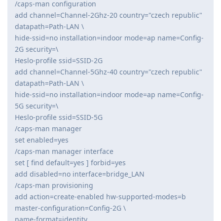
/caps-man configuration
add channel=Channel-2Ghz-20 country="czech republic"
datapath=Path-LAN \
hide-ssid=no installation=indoor mode=ap name=Config-
2G security=\
Heslo-profile ssid=SSID-2G
add channel=Channel-5Ghz-40 country="czech republic"
datapath=Path-LAN \
hide-ssid=no installation=indoor mode=ap name=Config-
5G security=\
Heslo-profile ssid=SSID-5G
/caps-man manager
set enabled=yes
/caps-man manager interface
set [ find default=yes ] forbid=yes
add disabled=no interface=bridge_LAN
/caps-man provisioning
add action=create-enabled hw-supported-modes=b
master-configuration=Config-2G \
name-format=identity