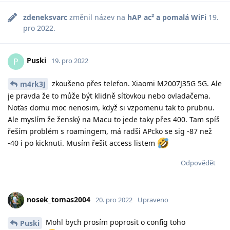
zdeneksvarc
změnil název na
hAP ac² a pomalá WiFi
19.
pro 2022
.
Puski
P
19. pro 2022
zkoušeno přes telefon. Xiaomi M2007J35G 5G. Ale
m4rk3J
je pravda že to může být klidně síťovkou nebo ovladačema.
Noťas domu moc nenosim, když si vzpomenu tak to prubnu.
Ale myslím že ženský na Macu to jede taky přes 400. Tam spíš
řeším problém s roamingem, má radši APcko se sig -87 než
-40 i po kicknuti. Musím řešit access listem
Odpovědět
nosek_tomas2004
20. pro 2022
Upraveno
Mohl bych prosím poprosit o config toho
Puski