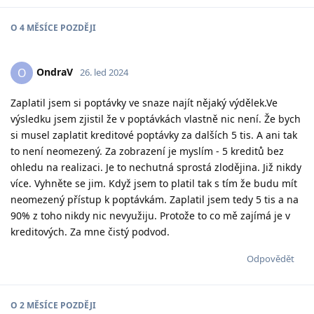
O
4 MĚSÍCE
POZDĚJI
OndraV
O
26. led 2024
Zaplatil jsem si poptávky ve snaze najít nějaký výdělek.Ve
výsledku jsem zjistil že v poptávkách vlastně nic není. Že bych
si musel zaplatit kreditové poptávky za dalších 5 tis. A ani tak
to není neomezený. Za zobrazení je myslím - 5 kreditů bez
ohledu na realizaci. Je to nechutná sprostá zlodějina. Již nikdy
více. Vyhněte se jim. Když jsem to platil tak s tím že budu mít
neomezený přístup k poptávkám. Zaplatil jsem tedy 5 tis a na
90% z toho nikdy nic nevyužiju. Protože to co mě zajímá je v
kreditových. Za mne čistý podvod.
Odpovědět
O
2 MĚSÍCE
POZDĚJI