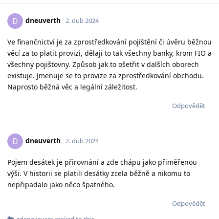
dneuverth
D
2. dub 2024
Ve finančnictví je za zprostředkování pojištění či úvěru běžnou
věcí za to platit provizi, dělají to tak všechny banky, krom FIO a
všechny pojišťovny. Způsob jak to ošetřit v dalších oborech
existuje. Jmenuje se to provize za zprostředkování obchodu.
Naprosto běžná věc a legální záležitost.
Odpovědět
dneuverth
D
2. dub 2024
Pojem desátek je přirovnání a zde chápu jako přiměřenou
výši. V historii se platili desátky zcela běžně a nikomu to
nepřipadalo jako něco špatného.
Odpovědět
zdeneksvarc
replied to this.