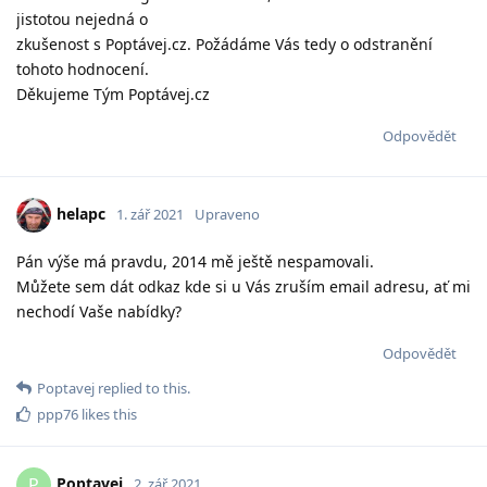
jistotou nejedná o
zkušenost s Poptávej.cz. Požádáme Vás tedy o odstranění
tohoto hodnocení.
Děkujeme Tým Poptávej.cz
Odpovědět
helapc
1. zář 2021
Upraveno
Pán výše má pravdu, 2014 mě ještě nespamovali.
Můžete sem dát odkaz kde si u Vás zruším email adresu, ať mi
nechodí Vaše nabídky?
Odpovědět
Poptavej
replied to this.
ppp76
likes this
Poptavej
P
2. zář 2021