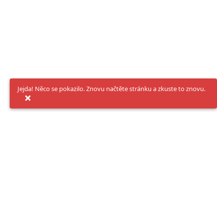
Jejda! Něco se pokazilo. Znovu načtěte stránku a zkuste to znovu.