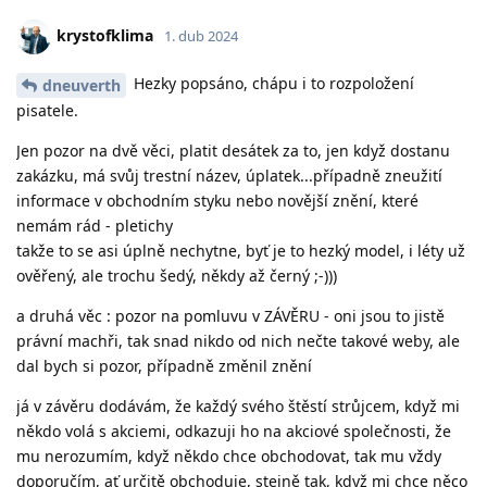
krystofklima
1. dub 2024
Hezky popsáno, chápu i to rozpoložení
dneuverth
pisatele.
Jen pozor na dvě věci, platit desátek za to, jen když dostanu
zakázku, má svůj trestní název, úplatek...případně zneužití
informace v obchodním styku nebo novější znění, které
nemám rád - pletichy
takže to se asi úplně nechytne, byť je to hezký model, i léty už
ověřený, ale trochu šedý, někdy až černý ;-)))
a druhá věc : pozor na pomluvu v ZÁVĚRU - oni jsou to jistě
právní machři, tak snad nikdo od nich nečte takové weby, ale
dal bych si pozor, případně změnil znění
já v závěru dodávám, že každý svého štěstí strůjcem, když mi
někdo volá s akciemi, odkazuji ho na akciové společnosti, že
mu nerozumím, když někdo chce obchodovat, tak mu vždy
doporučím, ať určitě obchoduje, stejně tak, když mi chce něco