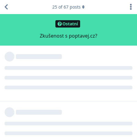
25
of
67
posts
Ostatní
Zkušenost s poptavej.cz?