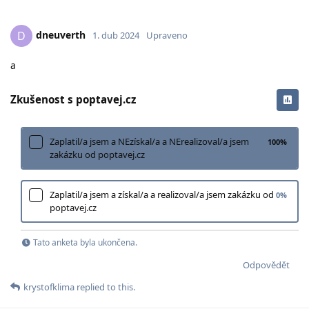
dneuverth
D
1. dub 2024
Upraveno
a
Zkušenost s poptavej.cz
Zaplatil/a jsem a NEzískal/a a NErealizoval/a jsem
100
%
zakázku od poptavej.cz
Zaplatil/a jsem a získal/a a realizoval/a jsem zakázku od
0
%
poptavej.cz
Tato anketa byla ukončena.
Odpovědět
krystofklima
replied to this.