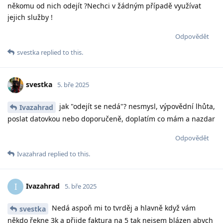
někomu od nich odejít ?Nechci v žádným případě využívat
jejich služby !
Odpovědět
svestka
replied to this.
svestka
5. bře 2025
jak "odejít se nedá"? nesmysl, výpovědní lhůta,
Ivazahrad
poslat datovkou nebo doporučeně, doplatím co mám a nazdar
Odpovědět
Ivazahrad
replied to this.
Ivazahrad
I
5. bře 2025
Nedá aspoň mi to tvrděj a hlavně když vám
svestka
někdo řekne 3k a přijde faktura na 5 tak nejsem blázen abych