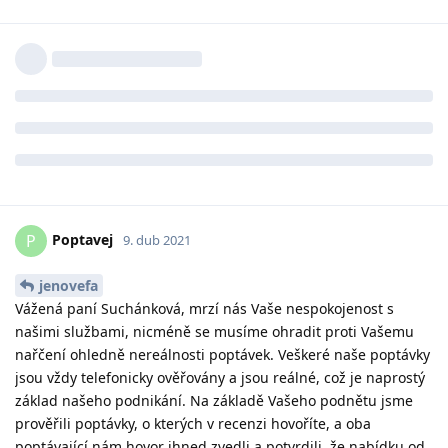
Poptavej
P
9. dub 2021
jenovefa
Vážená paní Suchánková, mrzí nás Vaše nespokojenost s
našimi službami, nicméně se musíme ohradit proti Vašemu
nařčení ohledně nereálnosti poptávek. Veškeré naše poptávky
jsou vždy telefonicky ověřovány a jsou reálné, což je naprostý
základ našeho podnikání. Na základě Vašeho podnětu jsme
prověřili poptávky, o kterých v recenzi hovoříte, a oba
poptávající nám hovor ihned zvedli a potvrdili, že nabídku od