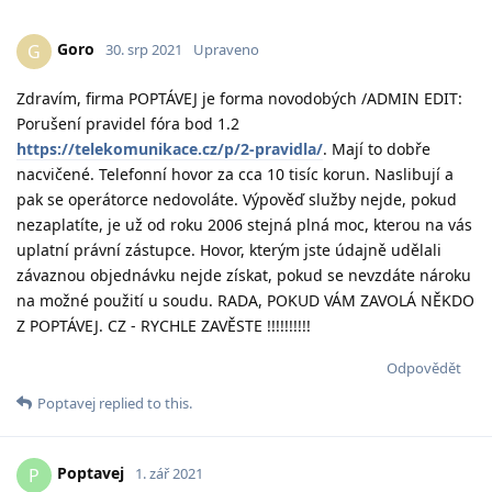
Goro
G
30. srp 2021
Upraveno
Zdravím, firma POPTÁVEJ je forma novodobých /ADMIN EDIT:
Porušení pravidel fóra bod 1.2
https://telekomunikace.cz/p/2-pravidla/
. Mají to dobře
nacvičené. Telefonní hovor za cca 10 tisíc korun. Naslibují a
pak se operátorce nedovoláte. Výpověď služby nejde, pokud
nezaplatíte, je už od roku 2006 stejná plná moc, kterou na vás
uplatní právní zástupce. Hovor, kterým jste údajně udělali
závaznou objednávku nejde získat, pokud se nevzdáte nároku
na možné použití u soudu. RADA, POKUD VÁM ZAVOLÁ NĚKDO
Z POPTÁVEJ. CZ - RYCHLE ZAVĚSTE !!!!!!!!!!
Odpovědět
Poptavej
replied to this.
Poptavej
P
1. zář 2021