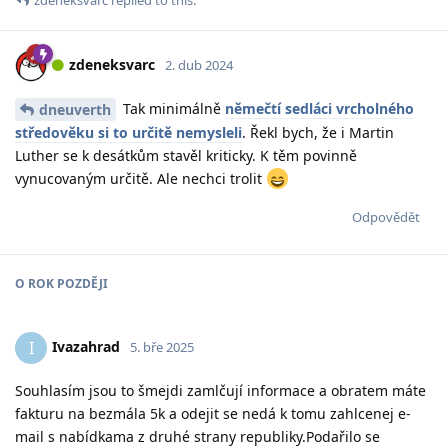
zdeneksvarc
2. dub 2024
Tak minimálně
němečtí sedláci vrcholného
dneuverth
středověku si to určitě nemysleli
. Řekl bych, že i Martin
Luther se k desátkům stavěl kriticky. K těm povinně
vynucovaným určitě. Ale nechci trolit
Odpovědět
O
ROK
POZDĚJI
Ivazahrad
I
5. bře 2025
Souhlasím jsou to šmejdi zamlčují informace a obratem máte
fakturu na bezmála 5k a odejit se nedá k tomu zahlcenej e-
mail s nabídkama z druhé strany republiky.Podařilo se