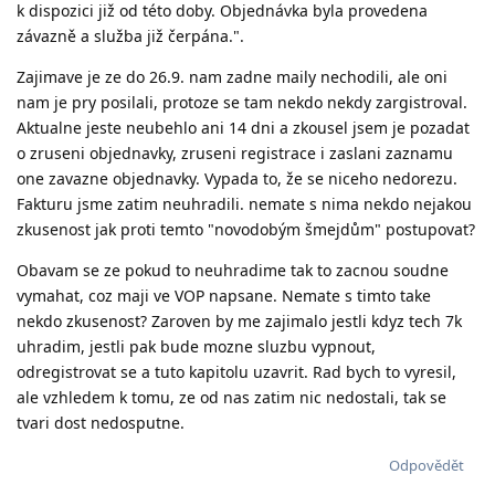
k dispozici již od této doby. Objednávka byla provedena
závazně a služba již čerpána.".
Zajimave je ze do 26.9. nam zadne maily nechodili, ale oni
nam je pry posilali, protoze se tam nekdo nekdy zargistroval.
Aktualne jeste neubehlo ani 14 dni a zkousel jsem je pozadat
o zruseni objednavky, zruseni registrace i zaslani zaznamu
one zavazne objednavky. Vypada to, že se niceho nedorezu.
Fakturu jsme zatim neuhradili. nemate s nima nekdo nejakou
zkusenost jak proti temto "novodobým šmejdům" postupovat?
Obavam se ze pokud to neuhradime tak to zacnou soudne
vymahat, coz maji ve VOP napsane. Nemate s timto take
nekdo zkusenost? Zaroven by me zajimalo jestli kdyz tech 7k
uhradim, jestli pak bude mozne sluzbu vypnout,
odregistrovat se a tuto kapitolu uzavrit. Rad bych to vyresil,
ale vzhledem k tomu, ze od nas zatim nic nedostali, tak se
tvari dost nedosputne.
Odpovědět