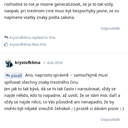
rozhodne to nie je mozne generalizovat, ze je to tak vzdy.
naopak, pri trestnom cine musi byt bezpochyby jasne, ze su
naplnene vsetky znaky podla zakona.
Odpovědět
krystofklima
replied to this.
krystofklima
likes this
krystofklima
1. dub 2024
Ano, naprosto správně -- samozřejmě musí
pixall
splňovat všechny znaky trestného činu
Jen jak to tak bývá, dá se to tak často i naroubovat, vždy se
najde někdo, kdo to napadne, až uvidí, že se Vám moc daří a
vždy se najde něco, co Vás původně ani nenapadlo, že by
mohlo být nějaké zneužití čehokoli ;-) prostě si dávám pozor ;-)
Odpovědět