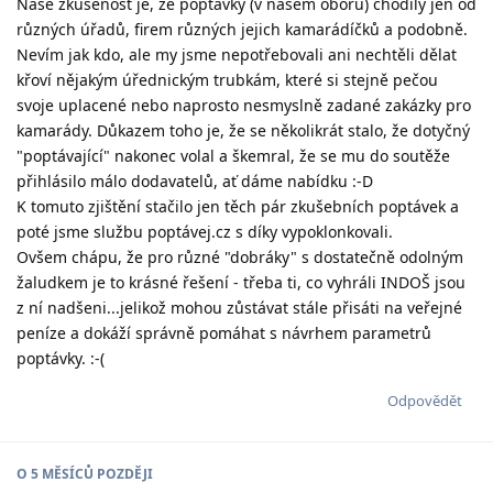
Naše zkušenost je, že poptávky (v našem oboru) chodily jen od
různých úřadů, firem různých jejich kamarádíčků a podobně.
Nevím jak kdo, ale my jsme nepotřebovali ani nechtěli dělat
křoví nějakým úřednickým trubkám, které si stejně pečou
svoje uplacené nebo naprosto nesmyslně zadané zakázky pro
kamarády. Důkazem toho je, že se několikrát stalo, že dotyčný
"poptávající" nakonec volal a škemral, že se mu do soutěže
přihlásilo málo dodavatelů, ať dáme nabídku :-D
K tomuto zjištění stačilo jen těch pár zkušebních poptávek a
poté jsme službu poptávej.cz s díky vypoklonkovali.
Ovšem chápu, že pro různé "dobráky" s dostatečně odolným
žaludkem je to krásné řešení - třeba ti, co vyhráli INDOŠ jsou
z ní nadšeni...jelikož mohou zůstávat stále přisáti na veřejné
peníze a dokáží správně pomáhat s návrhem parametrů
poptávky. :-(
Odpovědět
O
5 MĚSÍCŮ
POZDĚJI