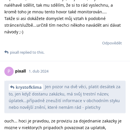
naléhavě sdělit, tak mu sdělím, že si to rád vyslechnu, a
kromě toho je mnou tento hovor také monitorován....
Takže si asi dokážete domyslet můj vztah k podobné
stránce/službě...určitě tím nechci někoho navádět ani dávat
návody ;-)
Odpovědět
pixall
replied to this.
pixall
P
1. dub 2024
Jen pozor na dvě věci, platit desátek za
krystofklima
to, jen když dostanu zakázku, má svůj trestní název,
úplatek...případně zneužití informace v obchodním styku
nebo novější znění, které nemám rád - pletichy
ouch... hoci je pravdou, ze proviziu za dojednanie zakazky je
mozne v niektorych pripadoch povazovat za uplatok,