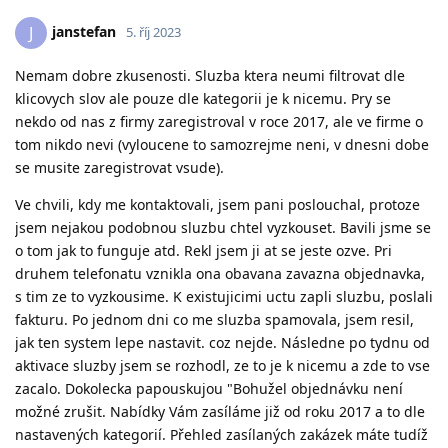
janstefan
J
5. říj 2023
Nemam dobre zkusenosti. Sluzba ktera neumi filtrovat dle
klicovych slov ale pouze dle kategorii je k nicemu. Pry se
nekdo od nas z firmy zaregistroval v roce 2017, ale ve firme o
tom nikdo nevi (vyloucene to samozrejme neni, v dnesni dobe
se musite zaregistrovat vsude).
Ve chvili, kdy me kontaktovali, jsem pani poslouchal, protoze
jsem nejakou podobnou sluzbu chtel vyzkouset. Bavili jsme se
o tom jak to funguje atd. Rekl jsem ji at se jeste ozve. Pri
druhem telefonatu vznikla ona obavana zavazna objednavka,
s tim ze to vyzkousime. K existujicimi uctu zapli sluzbu, poslali
fakturu. Po jednom dni co me sluzba spamovala, jsem resil,
jak ten system lepe nastavit. coz nejde. Následne po tydnu od
aktivace sluzby jsem se rozhodl, ze to je k nicemu a zde to vse
zacalo. Dokolecka papouskujou "Bohužel objednávku není
možné zrušit. Nabídky Vám zasíláme již od roku 2017 a to dle
nastavených kategorií. Přehled zasílaných zakázek máte tudíž