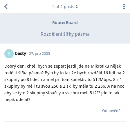
1
of
2
posts
RouterBoard
Rozdělení šířky pásma
basty
B
27. pro 2005
Dobrý den, chtěl bych se zeptat jestli jde na Mikrotiku nějak
rodělit šířka pásma? Bylo by to tak že bych rozdělil 16 lidí na 2
skupiny po 8 lidech a měl při tom konektivitu 512Mbps. 8 z 1
skupiny by měli tu svou 256 a 2 sk. by měla tu 2 256. A na noc
aby se tyto 2 skupiny sloučily a vsichni meli 512?? jde to tak
nejak udelat?
Odpovědět