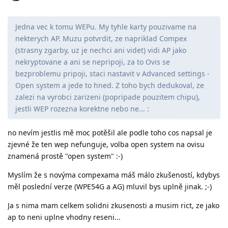
Jedna vec k tomu WEPu. My tyhle karty pouzivame na
nekterych AP. Muzu potvrdit, ze napriklad Compex
(strasny zgarby, uz je nechci ani videt) vidi AP jako
nekryptovane a ani se nepripoji, za to Ovis se
bezproblemu pripoji, staci nastavit v Advanced settings -
Open system a jede to hned. Z toho bych dedukoval, ze
zalezi na vyrobci zarizeni (popripade pouzitem chipu),
jestli WEP rozezna korektne nebo ne... :
no nevím jestlis mě moc potěšil ale podle toho cos napsal je
zjevné že ten wep nefunguje, volba open system na ovisu
znamená prostě "open system" :-)
Myslím že s novýma compexama máš málo zkušeností, kdybys
měl poslední verze (WPE54G a AG) mluvil bys uplně jinak. ;-)
Ja s nima mam celkem solidni zkusenosti a musim rict, ze jako
ap to neni uplne vhodny reseni...