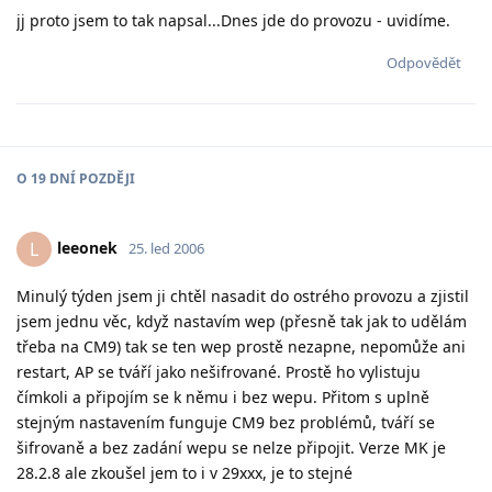
jj proto jsem to tak napsal...Dnes jde do provozu - uvidíme.
Odpovědět
O
19 DNÍ
POZDĚJI
leeonek
L
25. led 2006
Minulý týden jsem ji chtěl nasadit do ostrého provozu a zjistil
jsem jednu věc, když nastavím wep (přesně tak jak to udělám
třeba na CM9) tak se ten wep prostě nezapne, nepomůže ani
restart, AP se tváří jako nešifrované. Prostě ho vylistuju
čímkoli a připojím se k němu i bez wepu. Přitom s uplně
stejným nastavením funguje CM9 bez problémů, tváří se
šifrovaně a bez zadání wepu se nelze připojit. Verze MK je
28.2.8 ale zkoušel jem to i v 29xxx, je to stejné