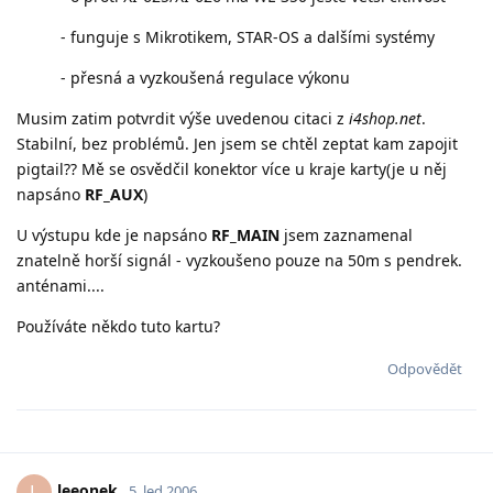
- funguje s Mikrotikem, STAR-OS a dalšími systémy
- přesná a vyzkoušená regulace výkonu
Musim zatim potvrdit výše uvedenou citaci z
i4shop.net
.
Stabilní, bez problémů. Jen jsem se chtěl zeptat kam zapojit
pigtail?? Mě se osvědčil konektor více u kraje karty(je u něj
napsáno
RF_AUX
)
U výstupu kde je napsáno
RF_MAIN
jsem zaznamenal
znatelně horší signál - vyzkoušeno pouze na 50m s pendrek.
anténami....
Používáte někdo tuto kartu?
Odpovědět
leeonek
L
5. led 2006