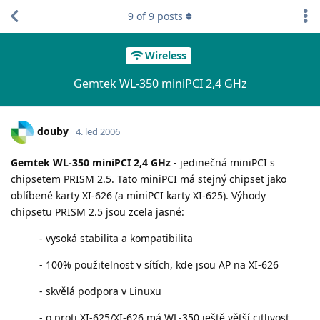
9
of
9
posts
Wireless
Gemtek WL-350 miniPCI 2,4 GHz
douby
4. led 2006
Gemtek WL-350 miniPCI 2,4 GHz
- jedinečná miniPCI s
chipsetem PRISM 2.5. Tato miniPCI má stejný chipset jako
oblíbené karty XI-626 (a miniPCI karty XI-625). Výhody
chipsetu PRISM 2.5 jsou zcela jasné:
- vysoká stabilita a kompatibilita
- 100% použitelnost v sítích, kde jsou AP na XI-626
- skvělá podpora v Linuxu
- o proti XI-625/XI-626 má WL-350 ještě větší citlivost