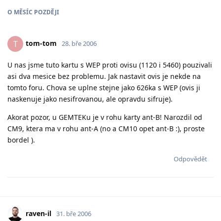
O
MĚSÍC
POZDĚJI
tom-tom
T
28. bře 2006
U nas jsme tuto kartu s WEP proti ovisu (1120 i 5460) pouzivali
asi dva mesice bez problemu. Jak nastavit ovis je nekde na
tomto foru. Chova se uplne stejne jako 626ka s WEP (ovis ji
naskenuje jako nesifrovanou, ale opravdu sifruje).
Akorat pozor, u GEMTEKu je v rohu karty ant-B! Narozdil od
CM9, ktera ma v rohu ant-A (no a CM10 opet ant-B :), proste
bordel ).
Odpovědět
raven-il
31. bře 2006