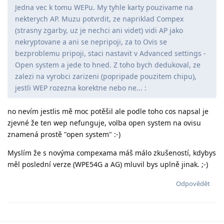
Jedna vec k tomu WEPu. My tyhle karty pouzivame na
nekterych AP. Muzu potvrdit, ze napriklad Compex
(strasny zgarby, uz je nechci ani videt) vidi AP jako
nekryptovane a ani se nepripoji, za to Ovis se
bezproblemu pripoji, staci nastavit v Advanced settings -
Open system a jede to hned. Z toho bych dedukoval, ze
zalezi na vyrobci zarizeni (popripade pouzitem chipu),
jestli WEP rozezna korektne nebo ne... :
no nevím jestlis mě moc potěšil ale podle toho cos napsal je
zjevné že ten wep nefunguje, volba open system na ovisu
znamená prostě "open system" :-)
Myslím že s novýma compexama máš málo zkušeností, kdybys
měl poslední verze (WPE54G a AG) mluvil bys uplně jinak. ;-)
Odpovědět