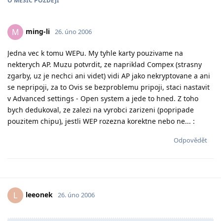
O
MĚSÍC
POZDĚJI
ming-li
M
26. úno 2006
Jedna vec k tomu WEPu. My tyhle karty pouzivame na
nekterych AP. Muzu potvrdit, ze napriklad Compex (strasny
zgarby, uz je nechci ani videt) vidi AP jako nekryptovane a ani
se nepripoji, za to Ovis se bezproblemu pripoji, staci nastavit
v Advanced settings - Open system a jede to hned. Z toho
bych dedukoval, ze zalezi na vyrobci zarizeni (popripade
pouzitem chipu), jestli WEP rozezna korektne nebo ne... :
Odpovědět
leeonek
L
26. úno 2006