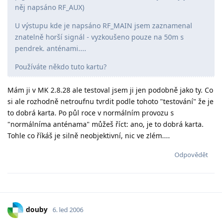
něj napsáno RF_AUX)
U výstupu kde je napsáno RF_MAIN jsem zaznamenal
znatelně horší signál - vyzkoušeno pouze na 50m s
pendrek. anténami....
Používáte někdo tuto kartu?
Mám ji v MK 2.8.28 ale testoval jsem ji jen podobně jako ty. Co
si ale rozhodně netroufnu tvrdit podle tohoto "testování" že je
to dobrá karta. Po půl roce v normálním provozu s
"normálníma anténama" můžeš říct: ano, je to dobrá karta.
Tohle co říkáš je silně neobjektivní, nic ve zlém....
Odpovědět
douby
6. led 2006