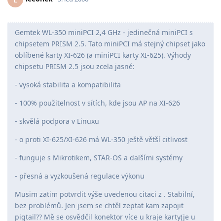
Gemtek WL-350 miniPCI 2,4 GHz - jedinečná miniPCI s
chipsetem PRISM 2.5. Tato miniPCI má stejný chipset jako
oblíbené karty XI-626 (a miniPCI karty XI-625). Výhody
chipsetu PRISM 2.5 jsou zcela jasné:
- vysoká stabilita a kompatibilita
- 100% použitelnost v sítích, kde jsou AP na XI-626
- skvělá podpora v Linuxu
- o proti XI-625/XI-626 má WL-350 ještě větší citlivost
- funguje s Mikrotikem, STAR-OS a dalšími systémy
- přesná a vyzkoušená regulace výkonu
Musim zatim potvrdit výše uvedenou citaci z . Stabilní,
bez problémů. Jen jsem se chtěl zeptat kam zapojit
pigtail?? Mě se osvědčil konektor více u kraje karty(je u