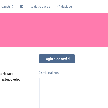
Czech
Registrovat se
Přihlásit se
Login a odpověď
Original Post
terboard.
 pristupoveho
Odpovědět