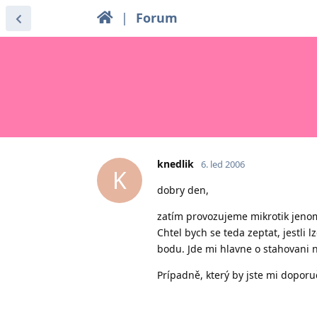
|
Forum
knedlik
6. led 2006
K
dobry den,
zatím provozujeme mikrotik jenom 
Chtel bych se teda zeptat, jestli
bodu. Jde mi hlavne o stahovani n
Prípadně, který by jste mi doporuč