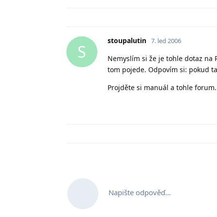
stoupalutin
7. led 2006
S
Nemyslím si že je tohle dotaz na R
tom pojede. Odpovím si: pokud tam
Projděte si manuál a tohle forum. 
Napište odpověď…