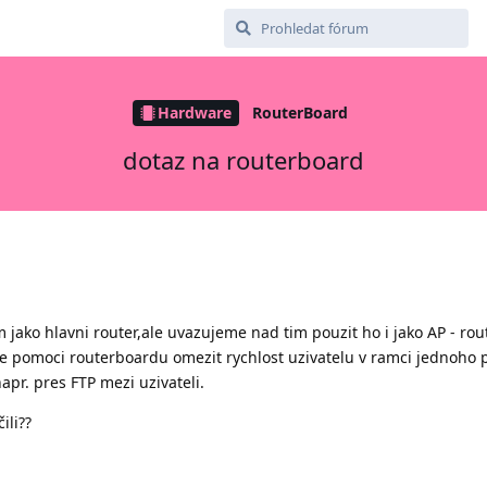
Hardware
RouterBoard
dotaz na routerboard
jako hlavni router,ale uvazujeme nad tim pouzit ho i jako AP - rou
 lze pomoci routerboardu omezit rychlost uzivatelu v ramci jednoho
apr. pres FTP mezi uzivateli.
ili??