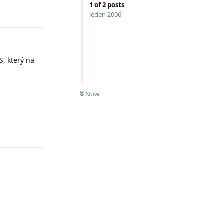
1
of
2
posts
leden 2006
S, který na
Now
Odpovědět