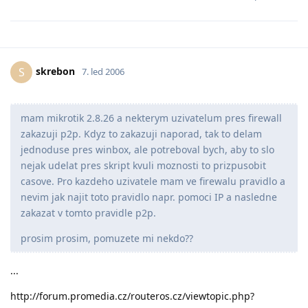
skrebon
S
7. led 2006
mam mikrotik 2.8.26 a nekterym uzivatelum pres firewall
zakazuji p2p. Kdyz to zakazuji naporad, tak to delam
jednoduse pres winbox, ale potreboval bych, aby to slo
nejak udelat pres skript kvuli moznosti to prizpusobit
casove. Pro kazdeho uzivatele mam ve firewalu pravidlo a
nevim jak najit toto pravidlo napr. pomoci IP a nasledne
zakazat v tomto pravidle p2p.
prosim prosim, pomuzete mi nekdo??
...
http://forum.promedia.cz/routeros.cz/viewtopic.php?