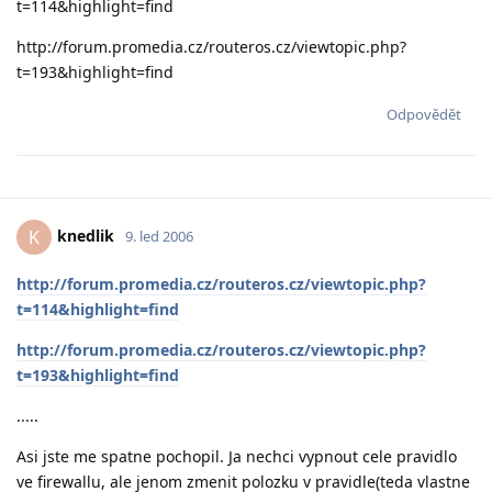
t=114&highlight=find
http://forum.promedia.cz/routeros.cz/viewtopic.php?
t=193&highlight=find
Odpovědět
knedlik
K
9. led 2006
http://forum.promedia.cz/routeros.cz/viewtopic.php?
t=114&highlight=find
http://forum.promedia.cz/routeros.cz/viewtopic.php?
t=193&highlight=find
.....
Asi jste me spatne pochopil. Ja nechci vypnout cele pravidlo
ve firewallu, ale jenom zmenit polozku v pravidle(teda vlastne