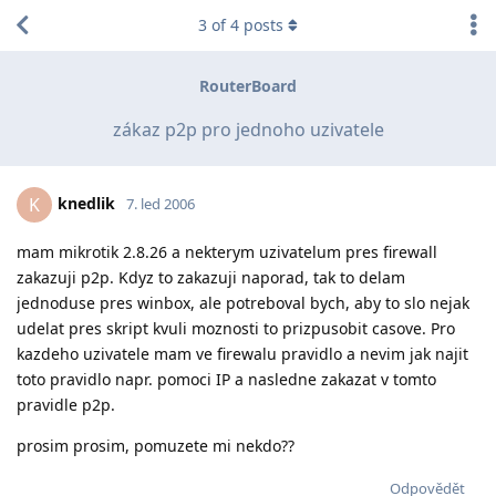
3
of
4
posts
RouterBoard
zákaz p2p pro jednoho uzivatele
knedlik
K
7. led 2006
mam mikrotik 2.8.26 a nekterym uzivatelum pres firewall
zakazuji p2p. Kdyz to zakazuji naporad, tak to delam
jednoduse pres winbox, ale potreboval bych, aby to slo nejak
udelat pres skript kvuli moznosti to prizpusobit casove. Pro
kazdeho uzivatele mam ve firewalu pravidlo a nevim jak najit
toto pravidlo napr. pomoci IP a nasledne zakazat v tomto
pravidle p2p.
prosim prosim, pomuzete mi nekdo??
Odpovědět