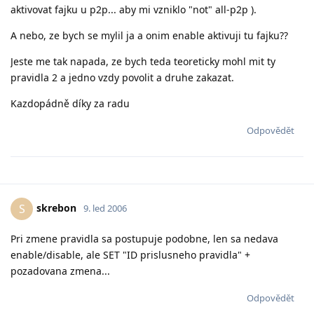
aktivovat fajku u p2p... aby mi vzniklo "not" all-p2p ).
A nebo, ze bych se mylil ja a onim enable aktivuji tu fajku??
Jeste me tak napada, ze bych teda teoreticky mohl mit ty
pravidla 2 a jedno vzdy povolit a druhe zakazat.
Kazdopádně díky za radu
Odpovědět
skrebon
S
9. led 2006
Pri zmene pravidla sa postupuje podobne, len sa nedava
enable/disable, ale SET "ID prislusneho pravidla" +
pozadovana zmena...
Odpovědět