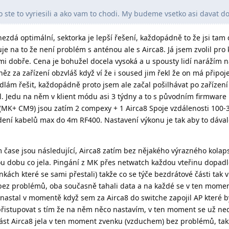
 ste to vyriesili a ako vam to chodi. My budeme vsetko asi davat d
zdá optimální, sektorka je lepší řešení, každopádně to že jsi tam d
je na to že není problém s anténou ale s Airca8. Já jsem zvolil pro 
i dobře. Cena je bohužel docela vysoká a u spousty lidí narážím 
něz za zařízení obzvláš když ví že i soused jim řekl že on má připoj
dlám řešit, každopádně proto jsem ale začal pošilhávat po zařízení
l. Jedu na něm v klient módu asi 3 týdny a to s původním firmware
u (MK+ CM9) jsou zatím 2 compexy + 1 Airca8 Spoje vzdálenosti 100
dení kabelů max do 4m RF400. Nastavení výkonu je tak aby to dával
 čase jsou následující, Airca8 zatím bez nějakého výrazného kolap
ou dobu co jela. Pingání z MK přes netwatch každou vteřinu dopadl
nkách které se sami přestali) takže co se týče bezdrátové části tak 
y bez problémů, oba současně tahali data a na každé se v ten momen
astal v momentě když sem za Airca8 do switche zapojil AP které b
přistupovat s tím že na něm něco nastavím, v ten moment se už ne
část Airca8 jela v ten moment zvenku (vzduchem) bez problémů, tak