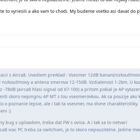
e to vyriesili a ako vam to chodi. My budeme vsetko asi davat do 
acii s Airca8. Uvediem preiklad : Vsesmer 12dB banan(nizkoutlmov
il nizkoutlmovy a antena smerova 12-15dB. Vzdialenost 1-2km. U k
az -78dB (airca8 hlasi signal od 67-100) a pritom pokial je AP vytaze
enti skoro nepingnu AP MT s tou vsesmerovkou. Ak sa pouzije ako 
to o poznanie lepsie, ale i tak ta vsesmer, ma divne charakteristiky.
eni :(
y bug s uploadom, treba dat FW s ovisa. A i tak sa to netvari
rca8 viac PC treba za switchom, je to skoro nepouzitelne. Jedine me