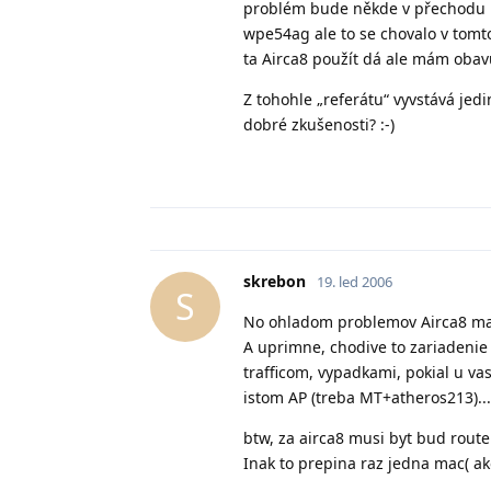
problém bude někde v přechodu b
wpe54ag ale to se chovalo v tom
ta Airca8 použít dá ale mám obav
Z tohohle „referátu“ vyvstává jed
dobré zkušenosti? :-)
skrebon
19. led 2006
S
No ohladom problemov Airca8 mam
A uprimne, chodive to zariadenie 
trafficom, vypadkami, pokial u va
istom AP (treba MT+atheros213)...
btw, za airca8 musi byt bud route
Inak to prepina raz jedna mac( ak