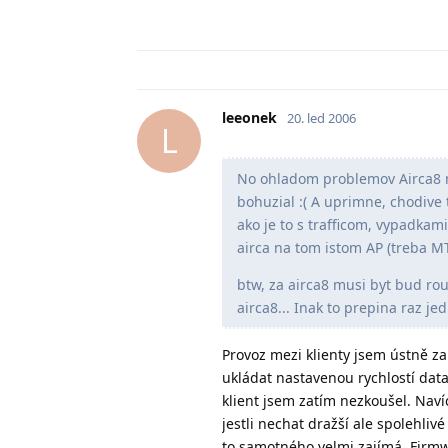
leeonek
20. led 2006
L
No ohladom problemov Airca8 m
bohuzial :( A uprimne, chodive 
ako je to s trafficom, vypadkam
airca na tom istom AP (treba M
btw, za airca8 musi byt bud ro
airca8... Inak to prepina raz j
Provoz mezi klienty jsem ústně z
ukládat nastavenou rychlostí data 
klient jsem zatím nezkoušel. Naví
jestli nechat dražší ale spolehli
to samotného velmi zajímá. Firmw