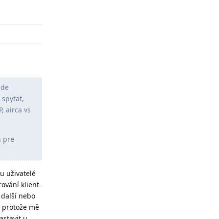
Odpovědět
ude
 spytat,
, airca vs
h pre
u uživatelé
ování klient-
 další nebo
, protože mě
astavit u