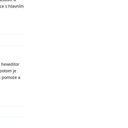
ace s hlavním
Odpovědět
 hexeditor
 potom je
du pomoze a
Odpovědět