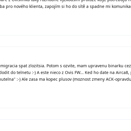
eba pro nového klienta, zapojím si ho do sítě a spadne mi komunik
 migracia spat zlozitsia. Potom s ozvite, mam upravenu binarku cez
it do telnetu :-) A este nieco z Ovis FW... Ked ho date na Airca8,
ngnutelna" :-) Ale zasa ma kopec plusov (moznost zmeny ACK-oprav