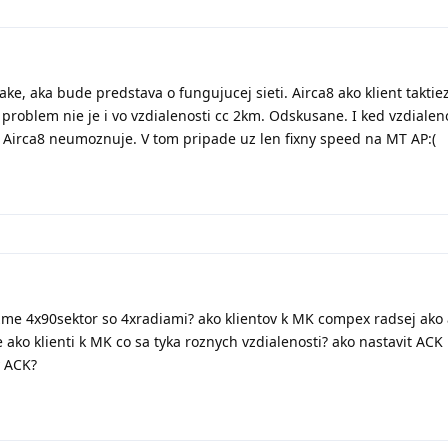
e, aka bude predstava o fungujucej sieti. Airca8 ako klient taktiez
 problem nie je i vo vzdialenosti cc 2km. Odskusane. I ked vzdialen
 co Airca8 neumoznuje. V tom pripade uz len fixny speed na MT AP:(
me 4x90sektor so 4xradiami? ako klientov k MK compex radsej ako 
 ako klienti k MK co sa tyka roznych vzdialenosti? ako nastavit ACK
y ACK?