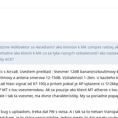
dzme 4x90sektor so 4xradiami? ako klientov k MK compex radsej ak
u vhodne ako klienti k MK co sa tyka roznych vzdialenosti? ako nasta
cky ACK?
i s Airca8. Uvediem preiklad : Vsesmer 12dB banan(nizkoutlmovy 
outlmovy a antena smerova 12-15dB. Vzdialenost 1-2km. U kazdeho kl
rca8 hlasi signal od 67-100) a pritom pokial je AP vytazene cc 512k
P MT s tou vsesmerovkou. Ak sa pouzije ako klient MT atheros s tou
ale i tak ta vsesmer, ma divne charakteristiky. My sa poriadne popa
bug s uploadom, treba dat FW s ovisa. A i tak sa to netvari transpa
witchom, je to skoro nepouzitelne. Jedine medzi to dat nejaky router.