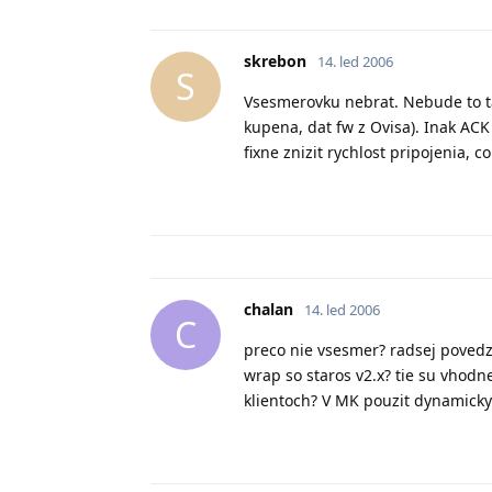
skrebon
14. led 2006
S
Vsesmerovku nebrat. Nebude to tak
kupena, dat fw z Ovisa). Inak ACK
fixne znizit rychlost pripojenia,
chalan
14. led 2006
C
preco nie vsesmer? radsej povedz
wrap so staros v2.x? tie su vhodne
klientoch? V MK pouzit dynamick