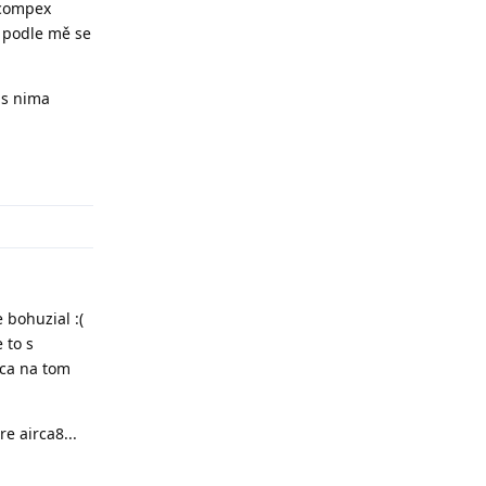
 compex
 podle mě se
 s nima
Odpovědět
bohuzial :(
 to s
rca na tom
e airca8...