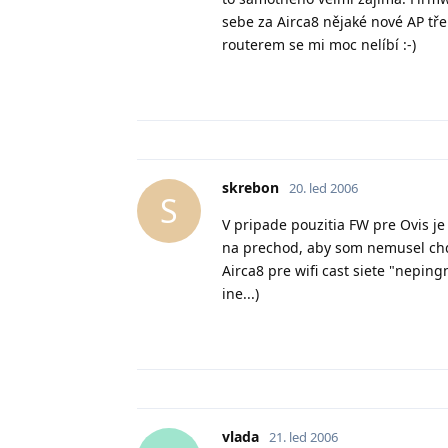
sebe za Airca8 nějaké nové AP tř
routerem se mi moc nelíbí :-)
skrebon
20. led 2006
S
V pripade pouzitia FW pre Ovis je
na prechod, aby som nemusel chdod
Airca8 pre wifi cast siete "nepi
ine...)
vlada
21. led 2006