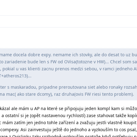
ame docela dobre expy. nemame ich stovky, ale do desat to uz b
to zariadenie bude len s FW od OVisa(totozne v HW)... Chcel som sa
i, pokial u vas klienti zacnu prenos medzi sebou, v ramci jedneho AP
T+atheros213)...
uter s maskaradou, pripadne preroutovana siet alebo ronaky rozsa
edna mac( ako stare dcomy), raz druha(ovis FW riesi tento problem).
akázal ale mám u AP na které se připojuju jeden kompl kam si můžo
a ostatní si je (opět nastavenou rychlostí) zase stahovat takže kopír
c mám zatím jen jedno tohle zařízení a zvažuju jestli vlastně koupit
vé compexy. Asi zainvestuju ještě do jednoho a vyzkouším to cos psal
are z Ovislinku taky rozhodně vyzkouším protože když potřebuju n