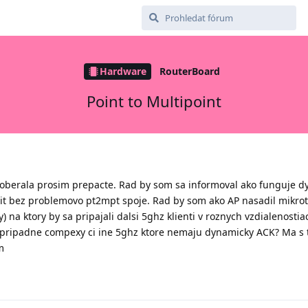
Hardware
RouterBoard
Point to Multipoint
zoberala prosim prepacte. Rad by som sa informoval ako funguje 
bit bez problemovo pt2mpt spoje. Rad by som ako AP nasadil mikroti
 na ktory by sa pripajali dalsi 5ghz klienti v roznych vzdialenosti
s pripadne compexy ci ine 5ghz ktore nemaju dynamicky ACK? Ma s 
m