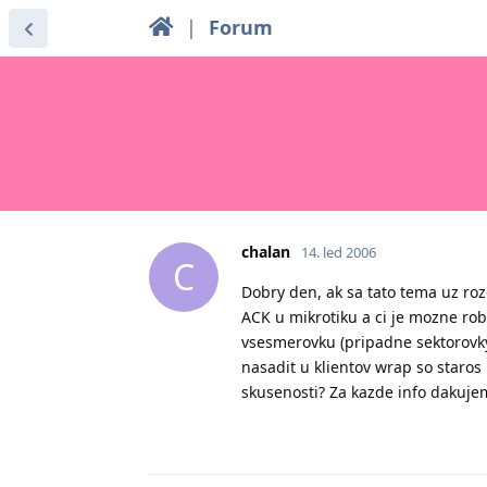
|
Forum
chalan
14. led 2006
C
Dobry den, ak sa tato tema uz ro
ACK u mikrotiku a ci je mozne ro
vsesmerovku (pripadne sektorovky)
nasadit u klientov wrap so staro
skusenosti? Za kazde info dakuje