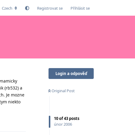
Czech
Registrovat se
Přihlásit se
Login a odpověď
dynamicky
k (rb532) a
Original Post
ach. Je mozne
tym niekto
10
of
43
posts
Odpovědět
únor 2006