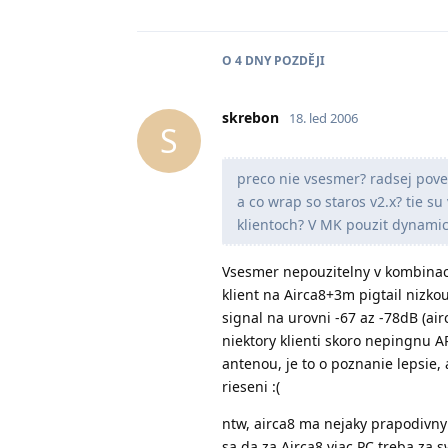
O
4 DNY
POZDĚJI
skrebon
18. led 2006
S
preco nie vsesmer? radsej pove
a co wrap so staros v2.x? tie s
klientoch? V MK pouzit dynami
Vsesmer nepouzitelny v kombinaci
klient na Airca8+3m pigtail nizk
signal na urovni -67 az -78dB (ai
niektory klienti skoro nepingnu A
antenou, je to o poznanie lepsie, 
rieseni :(
ntw, airca8 ma nejaky prapodivny 
sa da za Airca8 viac PC treba za s