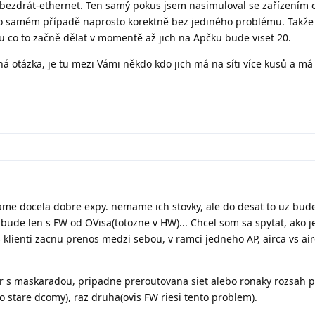
ezdrát-ethernet. Ten samý pokus jsem nasimuloval se zařízením
to samém případě naprosto korektně bez jediného problému. Takže
u co to začně dělat v momentě až jich na Apčku bude viset 20.
iná otázka, je tu mezi Vámi někdo kdo jich má na síti více kusů a má
e docela dobre expy. nemame ich stovky, ale do desat to uz bude 
bude len s FW od OVisa(totozne v HW)... Chcel som sa spytat, ako je
s klienti zacnu prenos medzi sebou, v ramci jedneho AP, airca vs ai
r s maskaradou, pripadne preroutovana siet alebo ronaky rozsah pr
o stare dcomy), raz druha(ovis FW riesi tento problem).