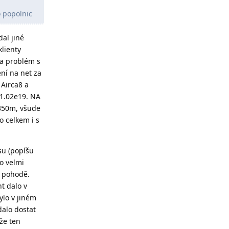
o popolnic
al jiné
klienty
na problém s
ení na net za
 Airca8 a
 1.02e19. NA
-350m, všude
o celkem i s
su (popíšu
o velmi
v pohodě.
t dalo v
ylo v jiném
dalo dostat
že ten