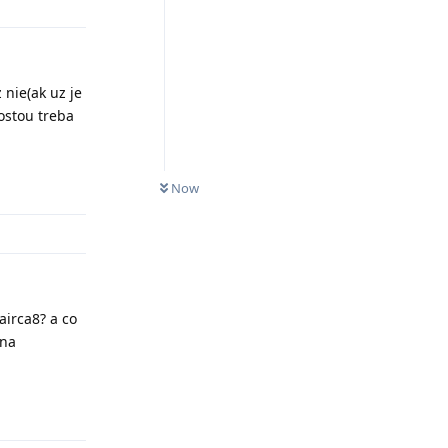
 nie(ak uz je
ostou treba
Odpovědět
Now
airca8? a co
 na
Odpovědět