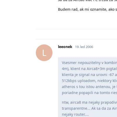
Budem rad, ak mi oznamite, ako st
leeonek
19. led 2006
L
Vsesmer nepouzitelny v kombin
4m), klient na Airca8+3m pigta
klienta je signal na urovni -67 
512kbps uploadom, niektory kli
atheros s tou istou antenou, je 
poriadne popapili na tomto ries
ntw, airca8 ma nejaky prapodivn
transparentne... Ak sa da za Ai
nejaky router....