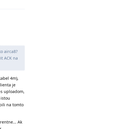
o airca8?
vit ACK na
kabel 4m),
ienta je
bps uploadom,
 istou
pili na tomto
rentne... Ak
...