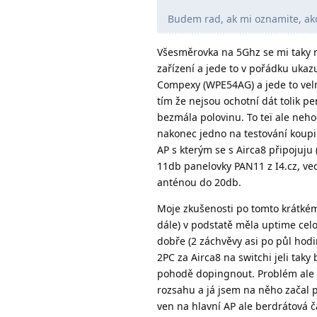
Budem rad, ak mi oznamite, ako
Všesměrovka na 5Ghz se mi taky ne
zařízení a jede to v pořádku ukazu
Compexy (WPE54AG) a jede to velm
tím že nejsou ochotní dát tolik pe
bezmála polovinu. To teï ale neho
nakonec jedno na testování koupi
AP s kterým se s Airca8 připojuj
11db panelovky PAN11 z I4.cz, ve
anténou do 20db.
Moje zkušenosti po tomto krátkém
dále) v podstatě měla uptime cel
dobře (2 záchvěvy asi po půl hodi
2PC za Airca8 na switchi jeli tak
pohodě dopingnout. Problém ale n
rozsahu a já jsem na něho začal 
ven na hlavní AP ale berdrátová 