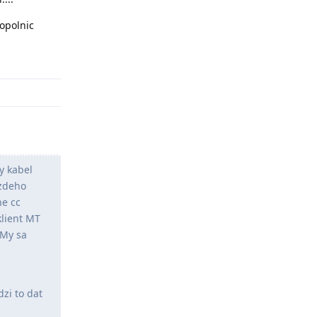
popolnic
Odpovědět
y kabel
azdeho
ne cc
klient MT
 My sa
dzi to dat