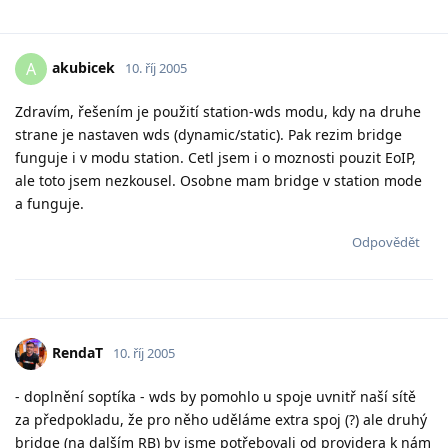
akubicek
A
10. říj 2005
Zdravím, řešením je použití station-wds modu, kdy na druhe
strane je nastaven wds (dynamic/static). Pak rezim bridge
funguje i v modu station. Cetl jsem i o moznosti pouzit EoIP,
ale toto jsem nezkousel. Osobne mam bridge v station mode
a funguje.
Odpovědět
RendaT
10. říj 2005
- doplnění soptíka - wds by pomohlo u spoje uvnitř naší sítě
za předpokladu, že pro něho uděláme extra spoj (?) ale druhý
bridge (na dalším RB) by jsme potřebovali od providera k nám