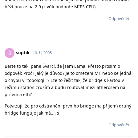
běží pouze na 2.9 (k vůli podpoře MIPS CPU).
Odpovědět
soptik
S
10. říj 2005
Berte to tak, pane Švarci, že jsem Lama. Přesto prosím o
odpověï: Proč? Jaký je důvod? Je to omezení MT nebo se jedná
o chybu v "topologii"? Lze to řešit tak, že bridge s kartou v
režimu station zruším a budu routovat mezi atherosem na
příjem a eth?
Potvrzuji, že pro odstranění prvního bridge (na příjem) druhý
bridge funguje jak má.... :(
Odpovědět