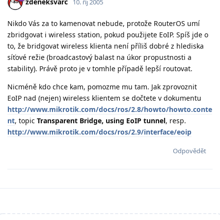
zdeneksvarc
10. říj 2005
Nikdo Vás za to kamenovat nebude, protože RouterOS umí
zbridgovat i wireless station, pokud použijete EoIP. Spíš jde o
to, že bridgovat wireless klienta není příliš dobré z hlediska
síťové režie (broadcastový balast na úkor propustnosti a
stability). Právě proto je v tomhle případě lepší routovat.
Nicméně kdo chce kam, pomozme mu tam. Jak zprovoznit
EoIP nad (nejen) wireless klientem se dočtete v dokumentu
http://www.mikrotik.com/docs/ros/2.8/howto/howto.conte
nt
, topic
Transparent Bridge, using EoIP tunnel
, resp.
http://www.mikrotik.com/docs/ros/2.9/interface/eoip
Odpovědět