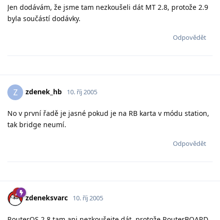
Jen dodávám, že jsme tam nezkoušeli dát MT 2.8, protože 2.9
byla součástí dodávky.
Odpovědět
zdenek_hb
Z
10. říj 2005
No v první řadě je jasné pokud je na RB karta v módu station,
tak bridge neumí.
Odpovědět
zdeneksvarc
10. říj 2005
RouterOS 2.8 tam ani nezkoušejte dát, protože RouterBOARD