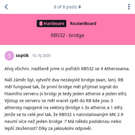
8
of
8
posts
Hardware
RouterBoard
RB532 - bridge
soptik
S
10. říj 2005
Ahoj všichni. nadšeně jsme si pořídili RB532 se 4 Atherosama.
Náš záměr byl, vytvořit dva nezávyslé bridge (wan, lan). RB
měl fungovat tak, že první bridge měl přijímat signál do
hlavního serveru (v bridgi je tedy jeden atheros a jeden eth).
Výstup ze serveru se měl vracet zpět do RB kde jsou 3
atherosy napojené na sektory (bridge s 3x atheros a 1 eth).
Jenže se to celé jeví tak, že RB532 s nainstalovaným MK 2.9
neumí více než jeden bridge :? Má někdo podobnou nebo
lepší zkušenost? Díky za jakoukoliv odpověï.