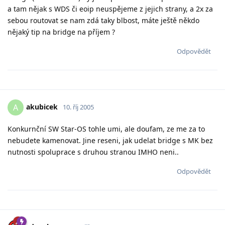
a tam nějak s WDS či eoip neuspějeme z jejich strany, a 2x za
sebou routovat se nam zdá taky blbost, máte ještě někdo
nějaký tip na bridge na příjem ?
Odpovědět
akubicek
A
10. říj 2005
Konkurnční SW Star-OS tohle umi, ale doufam, ze me za to
nebudete kamenovat. Jine reseni, jak udelat bridge s MK bez
nutnosti spoluprace s druhou stranou IMHO neni..
Odpovědět