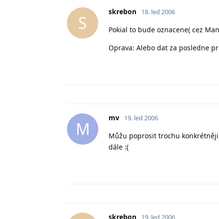
skrebon
18. led 2006
S
Pokial to bude oznacene( cez Mang
Oprava: Alebo dat za posledne pra
mv
19. led 2006
M
Můžu poprosit trochu konkrétněji,
dále :(
skrebon
19. led 2006