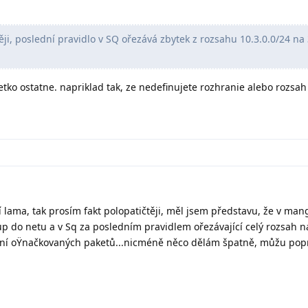
i, poslední pravidlo v SQ ořezává zbytek z rozsahu 10.3.0.0/24 na 
etko ostatne. napriklad tak, ze nedefinujete rozhranie alebo rozsah
lama, tak prosím fakt polopatičtěji, měl jsem představu, že v man
tup do netu a v Sq za posledním pravidlem ořezávající celý rozsah 
zání oŸnačkovaných paketů...nicméně něco dělám špatně, můžu popr