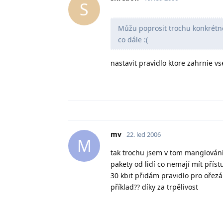
S
Můžu poprosit trochu konkrétněj
co dále :(
nastavit pravidlo ktore zahrnie vs
mv
22. led 2006
M
tak trochu jsem v tom manglování 
pakety od lidí co nemají mít přís
30 kbit přidám pravidlo pro oře
příklad?? díky za trpělivost