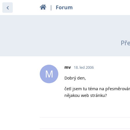
|
Forum
Př
mv
18. led 2006
M
Dobrý den,
četl jsem tu téma na přesměrován
nějakou web stránku?