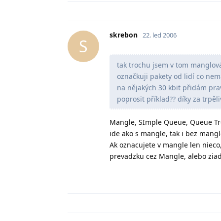
skrebon
22. led 2006
S
tak trochu jsem v tom manglová
označkuji pakety od lidí co nem
na nějakých 30 kbit přidám pr
poprosit příklad?? díky za trpěli
Mangle, SImple Queue, Queue Tre
ide ako s mangle, tak i bez mangl
Ak oznacujete v mangle len nieco
prevadzku cez Mangle, alebo zia