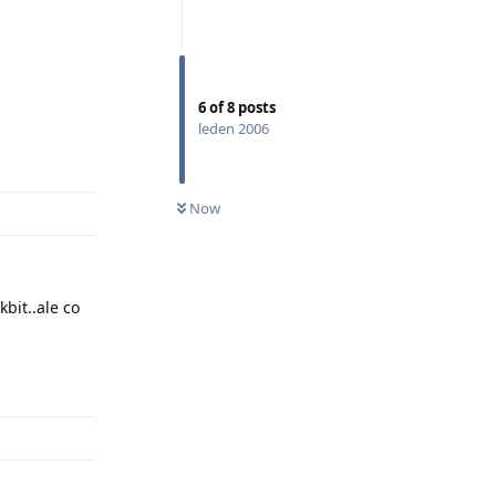
6
of
8
posts
leden 2006
Odpovědět
Now
bit..ale co
Odpovědět