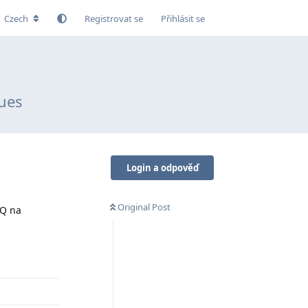
Czech
Registrovat se
Přihlásit se
ues
Login a odpověď
Original Post
SQ na
Odpovědět