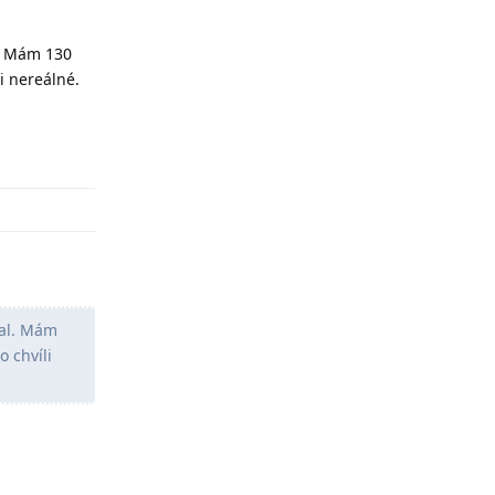
l. Mám 130
li nereálné.
Odpovědět
sal. Mám
o chvíli
Odpovědět