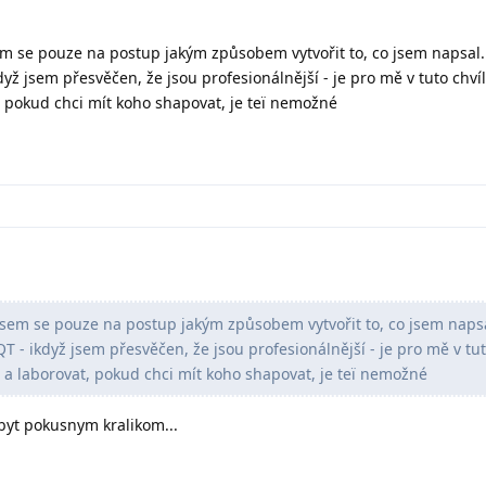
sem se pouze na postup jakým způsobem vytvořit to, co jsem napsa
dyž jsem přesvěčen, že jsou profesionálnější - je pro mě v tuto chví
 pokud chci mít koho shapovat, je teï nemožné
 jsem se pouze na postup jakým způsobem vytvořit to, co jsem nap
T - ikdyž jsem přesvěčen, že jsou profesionálnější - je pro mě v tut
a laborovat, pokud chci mít koho shapovat, je teï nemožné
byt pokusnym kralikom...