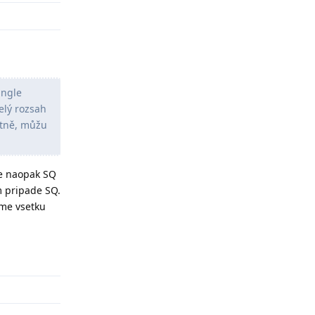
angle
elý rozsah
atně, můžu
le naopak SQ
m pripade SQ.
eme vsetku
Odpovědět