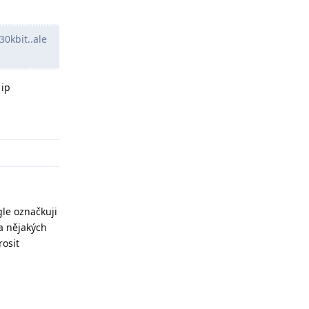
30kbit..ale
 ip
Odpovědět
gle označkuji
na nějakých
osit
Odpovědět