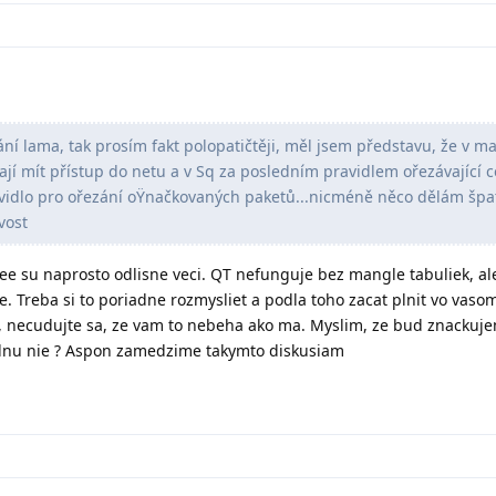
ní lama, tak prosím fakt polopatičtěji, měl jsem představu, že v m
ají mít přístup do netu a v Sq za posledním pravidlem ořezávající c
avidlo pro ořezání oŸnačkovaných paketů...nicméně něco dělám šp
vost
e su naprosto odlisne veci. QT nefunguje bez mangle tabuliek, a
e. Treba si to poriadne rozmysliet a podla toho zacat plnit vo vaso
, necudujte sa, ze vam to nebeha ako ma. Myslim, ze bud znackuj
dnu nie ? Aspon zamedzime takymto diskusiam