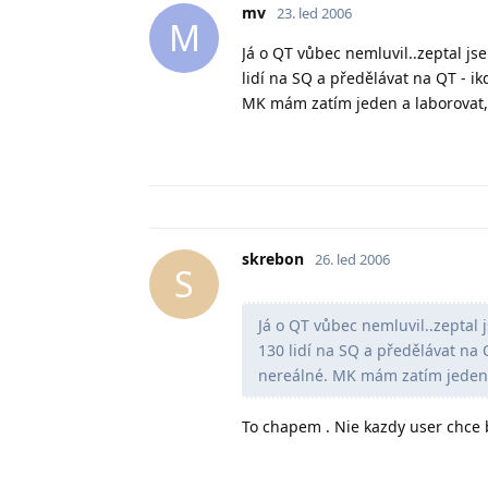
mv
23. led 2006
M
Já o QT vůbec nemluvil..zeptal j
lidí na SQ a předělávat na QT - ik
MK mám zatím jeden a laborovat,
skrebon
26. led 2006
S
Já o QT vůbec nemluvil..zeptal
130 lidí na SQ a předělávat na Q
nereálné. MK mám zatím jeden 
To chapem . Nie kazdy user chce 