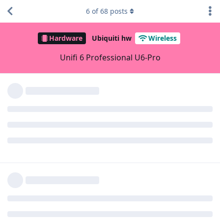
6
of
68
posts
Hardware
Ubiquiti hw
Wireless
Unifi 6 Professional U6-Pro