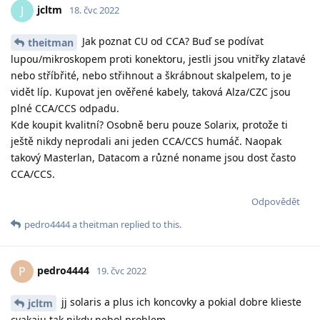
jcltm
J
18. čvc 2022
Jak poznat CU od CCA? Buď se podívat
theitman
lupou/mikroskopem proti konektoru, jestli jsou vnitřky zlatavé
nebo stříbřité, nebo střihnout a škrábnout skalpelem, to je
vidět líp. Kupovat jen ověřené kabely, taková Alza/CZC jsou
plné CCA/CCS odpadu.
Kde koupit kvalitní? Osobně beru pouze Solarix, protože ti
ještě nikdy neprodali ani jeden CCA/CCS humáč. Naopak
takový Masterlan, Datacom a různé noname jsou dost často
CCA/CCS.
Odpovědět
pedro4444
a
theitman
replied to this.
pedro4444
P
19. čvc 2022
jj solaris a plus ich koncovky a pokial dobre klieste
jcltm
cvakaju tak nikdy nebol problem..