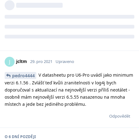
jcltm
J
29. pro 2021
Upraveno
V datasheetu pro U6-Pro uvádí jako minimum
pedro4444
verzi 6.1.56 . Zvlášť teď kvůli zranitelnosti v log4j bych
doporučoval s aktualizací na nejnovější verzi příliš neotálet -
osobně mám nejnovější verzi 6.5.55 nasazenou na mnoha
místech a jede bez jediného problému.
Odpovědět
O
6 DNÍ
POZDĚJI