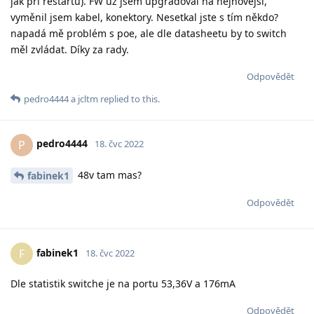
jak při restartu). FW už jsem upgradoval na nejnovější,
vyměnil jsem kabel, konektory. Nesetkal jste s tím někdo?
napadá mě problém s poe, ale dle datasheetu by to switch
měl zvládat. Díky za rady.
Odpovědět
pedro4444
a
jcltm
replied to this.
pedro4444
P
18. čvc 2022
48v tam mas?
fabinek1
Odpovědět
fabinek1
F
18. čvc 2022
Dle statistik switche je na portu 53,36V a 176mA
Odpovědět