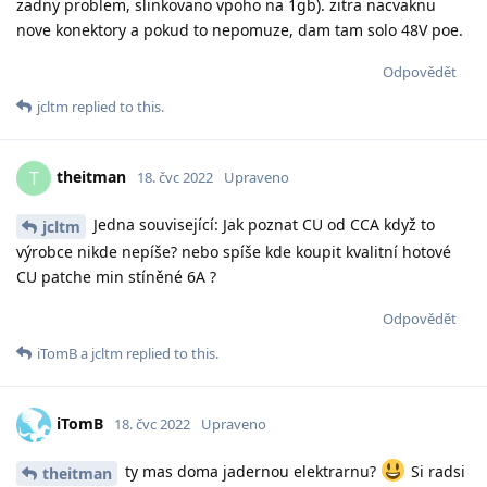
zadny problem, slinkovano vpoho na 1gb). zitra nacvaknu
nove konektory a pokud to nepomuze, dam tam solo 48V poe.
Odpovědět
jcltm
replied to this.
theitman
T
18. čvc 2022
Upraveno
Jedna související: Jak poznat CU od CCA když to
jcltm
výrobce nikde nepíše? nebo spíše kde koupit kvalitní hotové
CU patche min stíněné 6A ?
Odpovědět
iTomB
a
jcltm
replied to this.
iTomB
18. čvc 2022
Upraveno
ty mas doma jadernou elektrarnu?
Si radsi
theitman