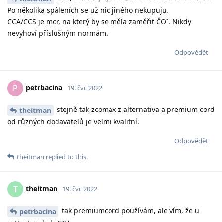
Po několika spáleních se už nic jiného nekupuju.
CCA/CCS je mor, na který by se měla zaměřit ČOI. Nikdy
nevyhoví příslušným normám.
Odpovědět
petrbacina
P
19. čvc 2022
stejně tak zcomax z alternativa a premium cord
theitman
od různých dodavatelů je velmi kvalitní.
Odpovědět
theitman
replied to this.
theitman
T
19. čvc 2022
tak premiumcord používám, ale vím, že u
petrbacina