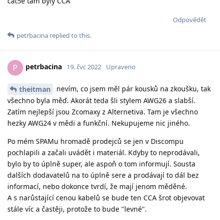
cat5e tam byly CCA
Odpovědět
petrbacina
replied to this.
petrbacina
P
19. čvc 2022
Upraveno
nevím, co jsem měl pár kousků na zkoušku, tak
theitman
všechno byla měď. Akorát teda šli stylem AWG26 a slabší.
Zatím nejlepší jsou Zcomaxy z Alternetiva. Tam je všechno
hezky AWG24 v mědi a funkční. Nekupujeme nic jiného.
Po mém SPAMu hromadě prodejců se jen v Discompu
pochlapili a začali uvádět i materiál. Kdyby to neprodávali,
bylo by to úplně super, ale aspoň o tom informují. Sousta
dalších dodavatelů na to úplně sere a prodávají to dál bez
informací, nebo dokonce tvrdí, že mají jenom měděné.
A s narůstající cenou kabelů se bude ten CCA šrot objevovat
stále víc a častěji, protože to bude "levné".