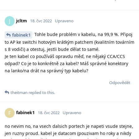
jcltm
J
18. čvc 2022
Upraveno
Tohle bude problém v kabelu, na 99,9 %. Připoj
fabinek1
to AP ke switchi hotovým krátkým patchem (kvalitním továrním
s 8 vodiči) a otestuj, jestli bude dělat to samé.
Je ten kabel co používáš opravdu měď, ne nějaký CCA/CCS
odpad? Co je to konkrétně za kabel? Máš správné konektory
na lanko/na drát na správný typ kabelu?
Odpovědět
theitman
replied to this.
fabinek1
F
18. čvc 2022
Upraveno
no nevim no, na vsech dalsich portech je napeti vsude stejne,
jen ruzny proud. kabel je datacom (pouzivam ho roky a nikdy