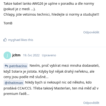
Takze kabel lanko AWG26 je uplne v poradku a dle normy
(pokud je z medi ...).
Chlapy, jste vetsinou technici, hledejte si normy a studujte!!!
TomB
Odpovědět
myghael
likes this
jcltm
J
19. čvc 2022
Upraveno
Nevím, proč vybírat mezi mnoha dodavateli,
petrbacina
když Solarix je jistota. Kdyby byl nějak drahý neřeknu, ale
ceny jsou podle mě slušné...
Nikdy bych si nekoupil nic od někoho, kdo
@theitman
prodává CCA/CCS. Třeba takový Masterlan, ten má měď až v
premium řadě...
Odpovědět