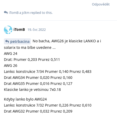
Odpovědět
iTomB
a
jcltm
replied to this.
iTomB
19. čvc 2022
No bacha, AWG26 je klasicke LANKO a i
petrbacina
solarix to ma blbe uvedene ...
AWG 24
Drat: Prumer 0,203 Prurez 0,511
AWG 26
Lanko: konstrukce 7/34 Prumer 0,140 Prurez 0,483
Drat AWG34 Prumer 0,020 Prurez 0,160
Drat AWG35 Prumer 0,016 Prurez 0,127
Klasicke lanko je vetsinou 7x0.18
Kdyby lanko bylo AWG24
Lanko: konstrukce 7/32 Prumer 0,226 Prurez 0,610
Drat AWG32 Prumer 0,032 Prurez 0,209