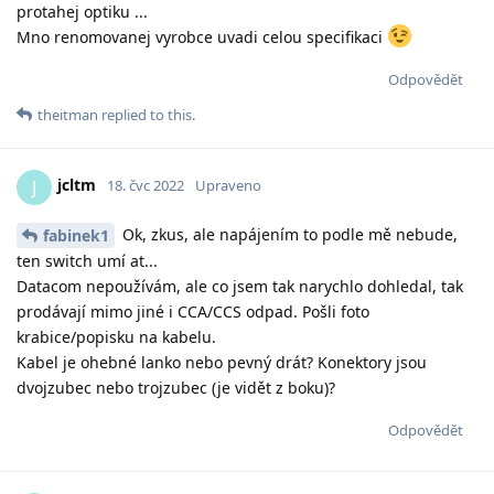
protahej optiku ...
Mno renomovanej vyrobce uvadi celou specifikaci
Odpovědět
theitman
replied to this.
jcltm
J
18. čvc 2022
Upraveno
Ok, zkus, ale napájením to podle mě nebude,
fabinek1
ten switch umí at...
Datacom nepoužívám, ale co jsem tak narychlo dohledal, tak
prodávají mimo jiné i CCA/CCS odpad. Pošli foto
krabice/popisku na kabelu.
Kabel je ohebné lanko nebo pevný drát? Konektory jsou
dvojzubec nebo trojzubec (je vidět z boku)?
Odpovědět