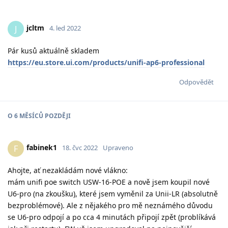
jcltm
J
4. led 2022
Pár kusů aktuálně skladem
https://eu.store.ui.com/products/unifi-ap6-professional
Odpovědět
O
6 MĚSÍCŮ
POZDĚJI
fabinek1
F
18. čvc 2022
Upraveno
Ahojte, ať nezakládám nové vlákno:
mám unifi poe switch USW-16-POE a nově jsem koupil nové
U6-pro (na zkoušku), které jsem vyměnil za Unii-LR (absolutně
bezproblémové). Ale z nějakého pro mě neznámého důvodu
se U6-pro odpojí a po cca 4 minutách připojí zpět (problíkává