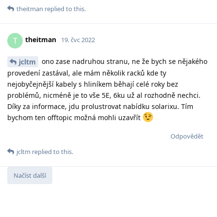
theitman
replied to this.
theitman
T
19. čvc 2022
ono zase nadruhou stranu, ne že bych se nějakého
jcltm
provedení zastával, ale mám několik racků kde ty
nejobyčejnější kabely s hliníkem běhají celé roky bez
problémů, nicméně je to vše 5E, 6ku už al rozhodně nechci.
Díky za informace, jdu prolustrovat nabídku solarixu. Tím
bychom ten offtopic možná mohli uzavřít
Odpovědět
jcltm
replied to this.
Načíst další