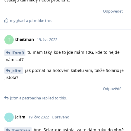
Odpovědět
myghael
a
jcltm
like this
theitman
T
19. čvc 2022
tu mám taky, kde to jde mám 10G, kde to nejde
iTomB
mám cat7
jak poznat na hotovém kabelu vím, takže Solarix je
jcltm
jistota?
Odpovědět
jcltm
a
petrbacina
replied to this.
jcltm
J
19. čvc 2022
Upraveno
Ano, Solarix je jistota, za to dám ruku do ohně.
theitman