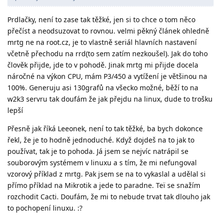
Prdlačky, není to zase tak těžké, jen si to chce o tom něco
přečíst a neodsuzovat to rovnou. velmi pěkný článek ohledně
mrtg ne na root.cz, je to vlastně seriál hlavních nastavení
včetně přechodu na rrd(to sem zatím nezkoušel). Jak do toho
člověk přijde, jde to v pohodě. Jinak mrtg mi přijde docela
náročné na výkon CPU, mám P3/450 a vytížení je většinou na
100%. Generuju asi 130grafů na všecko možné, běží to na
w2k3 servru tak doufám že jak přejdu na linux, dude to trošku
lepší
Přesně jak říká Leeonek, není to tak těžké, ba bych dokonce
řekl, že je to hodně jednoduché. Když dojdeš na to jak to
používat, tak je to pohoda. Já jsem se nejvíc natrápil se
souborovým systémem v linuxu a s tím, že mi nefungoval
vzorový příklad z mrtg. Pak jsem se na to vykaslal a udělal si
přímo příklad na Mikrotik a jede to paradne. Teï se snažím
rozchodit Cacti. Doufám, že mi to nebude trvat tak dlouho jak
to pochopení linuxu. :?