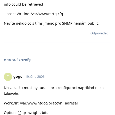
info could be retrieved
--base: Writing /var/www/mrtg.cfg
Nevíte někdo co s tím? Jméno pro SNMP nemám public.
Odpovědět
O
10 DNÍ
POZDĚJI
gogo
G
19. úno 2006
Na zacatku musi byt udaje pro konfiguraci napriklad neco
takoveho
WorkDir: /var/www/htdoc/pracovni_adresar
Options[_]:growright, bits