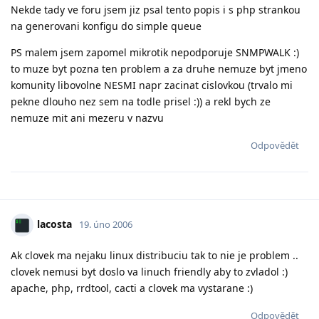
Nekde tady ve foru jsem jiz psal tento popis i s php strankou
na generovani konfigu do simple queue
PS malem jsem zapomel mikrotik nepodporuje SNMPWALK :)
to muze byt pozna ten problem a za druhe nemuze byt jmeno
komunity libovolne NESMI napr zacinat cislovkou (trvalo mi
pekne dlouho nez sem na todle prisel :)) a rekl bych ze
nemuze mit ani mezeru v nazvu
Odpovědět
lacosta
19. úno 2006
Ak clovek ma nejaku linux distribuciu tak to nie je problem ..
clovek nemusi byt doslo va linuch friendly aby to zvladol :)
apache, php, rrdtool, cacti a clovek ma vystarane :)
Odpovědět