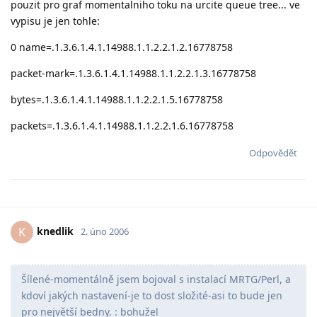
pouzit pro graf momentalniho toku na urcite queue tree... ve
vypisu je jen tohle:
0 name=.1.3.6.1.4.1.14988.1.1.2.2.1.2.16778758
packet-mark=.1.3.6.1.4.1.14988.1.1.2.2.1.3.16778758
bytes=.1.3.6.1.4.1.14988.1.1.2.2.1.5.16778758
packets=.1.3.6.1.4.1.14988.1.1.2.2.1.6.16778758
Odpovědět
knedlik
K
2. úno 2006
Šílené-momentálně jsem bojoval s instalací MRTG/Perl, a
kdoví jakých nastavení-je to dost složité-asi to bude jen
pro největší bedny. : bohužel