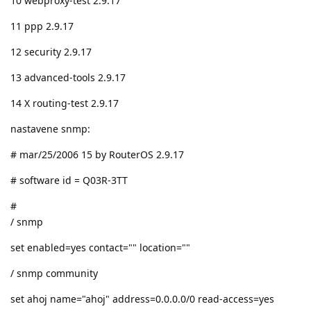
10 webproxy-test 2.9.17
11 ppp 2.9.17
12 security 2.9.17
13 advanced-tools 2.9.17
14 X routing-test 2.9.17
nastavene snmp:
# mar/25/2006 15 by RouterOS 2.9.17
# software id = Q03R-3TT
#
/ snmp
set enabled=yes contact="" location=""
/ snmp community
set ahoj name="ahoj" address=0.0.0.0/0 read-access=yes