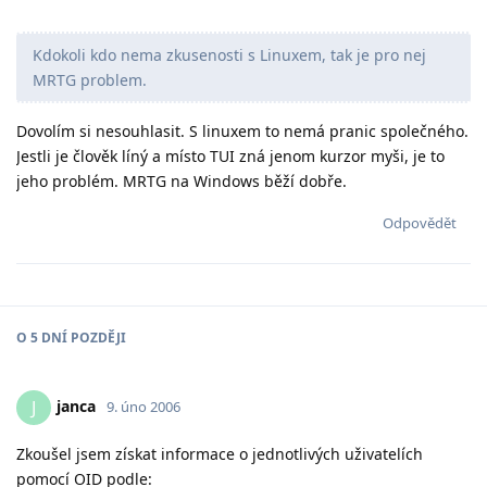
Kdokoli kdo nema zkusenosti s Linuxem, tak je pro nej
MRTG problem.
Dovolím si nesouhlasit. S linuxem to nemá pranic společného.
Jestli je člověk líný a místo TUI zná jenom kurzor myši, je to
jeho problém. MRTG na Windows běží dobře.
Odpovědět
O
5 DNÍ
POZDĚJI
janca
J
9. úno 2006
Zkoušel jsem získat informace o jednotlivých uživatelích
pomocí OID podle: