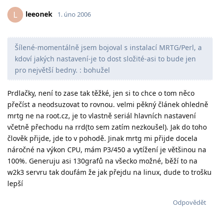
leeonek
L
1. úno 2006
Šílené-momentálně jsem bojoval s instalací MRTG/Perl, a
kdoví jakých nastavení-je to dost složité-asi to bude jen
pro největší bedny. : bohužel
Prdlačky, není to zase tak těžké, jen si to chce o tom něco
přečíst a neodsuzovat to rovnou. velmi pěkný článek ohledně
mrtg ne na root.cz, je to vlastně seriál hlavních nastavení
včetně přechodu na rrd(to sem zatím nezkoušel). Jak do toho
člověk přijde, jde to v pohodě. Jinak mrtg mi přijde docela
náročné na výkon CPU, mám P3/450 a vytížení je většinou na
100%. Generuju asi 130grafů na všecko možné, běží to na
w2k3 servru tak doufám že jak přejdu na linux, dude to trošku
lepší
Odpovědět