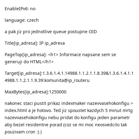
EnableIPv6: no
language: czech
a pak jiz pro jednotlive queue postupne OID
Title[ip_adresa]: IP ip_adresa
PageTop[ip_adresa]: <h1> Informace napsane sem se
generuji do HTML</h1>
Target[ip_adresa]:1.3.6.1.4.1.14988.1.1.2.1.1.8.39&1.3.6.1.4.1.1
4988.1.1.2.1.1.9.39:komunita@ip_routeru
MaxBytes[ip_adresa]:1250000
nakonec staci pustit prikaz indexmaker nazevvasehokonfigu >
index.html a je hotovo. Ted jiz spoustet kazdych 5 minut mrtg
nazevvasehokonfigu nebu pridat do konfigu jeden parametr
aby bezel residentne porad (coz se mi moc neosvedcilo tak
pouzivam cron :) )