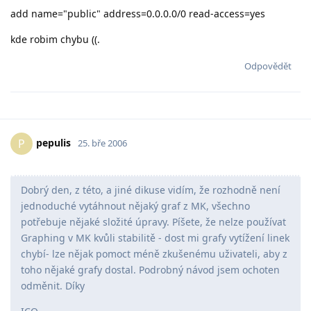
add name="public" address=0.0.0.0/0 read-access=yes
kde robim chybu ((.
Odpovědět
pepulis
P
25. bře 2006
Dobrý den, z této, a jiné dikuse vidím, že rozhodně není
jednoduché vytáhnout nějaký graf z MK, všechno
potřebuje nějaké složité úpravy. Píšete, že nelze používat
Graphing v MK kvůli stabilitě - dost mi grafy vytížení linek
chybí- lze nějak pomoct méně zkušenému uživateli, aby z
toho nějaké grafy dostal. Podrobný návod jsem ochoten
odměnit. Díky