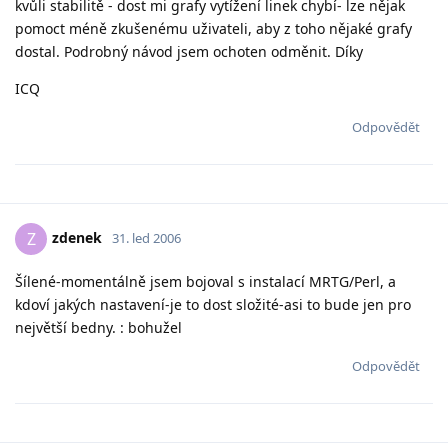
kvůli stabilitě - dost mi grafy vytížení linek chybí- lze nějak
pomoct méně zkušenému uživateli, aby z toho nějaké grafy
dostal. Podrobný návod jsem ochoten odměnit. Díky
ICQ
Odpovědět
zdenek
Z
31. led 2006
Šílené-momentálně jsem bojoval s instalací MRTG/Perl, a
kdoví jakých nastavení-je to dost složité-asi to bude jen pro
největší bedny. : bohužel
Odpovědět