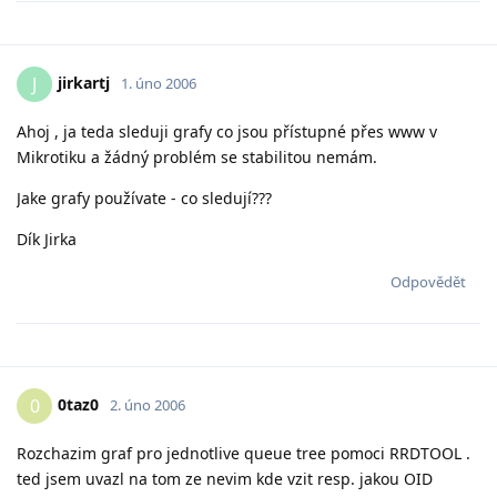
jirkartj
J
1. úno 2006
Ahoj , ja teda sleduji grafy co jsou přístupné přes www v
Mikrotiku a žádný problém se stabilitou nemám.
Jake grafy používate - co sledují???
Dík Jirka
Odpovědět
0taz0
0
2. úno 2006
Rozchazim graf pro jednotlive queue tree pomoci RRDTOOL .
ted jsem uvazl na tom ze nevim kde vzit resp. jakou OID