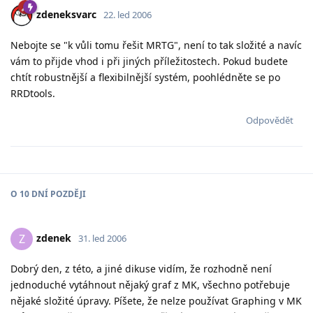
zdeneksvarc
22. led 2006
Nebojte se "k vůli tomu řešit MRTG", není to tak složité a navíc
vám to přijde vhod i při jiných příležitostech. Pokud budete
chtít robustnější a flexibilnější systém, poohlédněte se po
RRDtools.
Odpovědět
O
10 DNÍ
POZDĚJI
zdenek
Z
31. led 2006
Dobrý den, z této, a jiné dikuse vidím, že rozhodně není
jednoduché vytáhnout nějaký graf z MK, všechno potřebuje
nějaké složité úpravy. Píšete, že nelze používat Graphing v MK