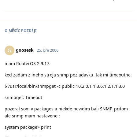
O
MĚSÍC
POZDĚJI
goosesk
G
25. bře 2006
mam RouterOS 2.9.17.
ked zadam z ineho stroja snmp poziadavku ,tak mi timeoutne.
$ /usr/local/bin/snmpget -c public 10.2.0.1 1.3.6.1.2.1.1.3.0
snmpget: Timeout
pozeral som v packages a niekde nevidim bali SNMP. pritom
ale snmp mam nastavene :
system package> print