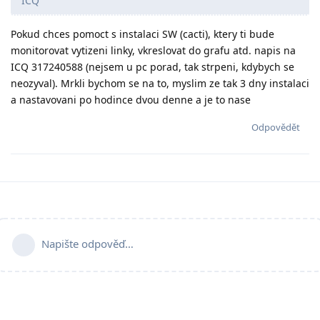
ICQ
Pokud chces pomoct s instalaci SW (cacti), ktery ti bude
monitorovat vytizeni linky, vkreslovat do grafu atd. napis na
ICQ 317240588 (nejsem u pc porad, tak strpeni, kdybych se
neozyval). Mrkli bychom se na to, myslim ze tak 3 dny instalaci
a nastavovani po hodince dvou denne a je to nase
Odpovědět
Napište odpověď…