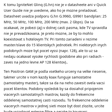
K tomu IgniteNet Glinq (G.hn) nie je v datasheete ani v Quick
User Guide nie je uvedene, ako ho je mozne preladovat.
Datasheet uvadza podporu G.hn G.9960, G9961 bandplan: 25
MHz, 50 MHz, 100 MHz, 200 MHz (max. 2 Gbps). Da sa
ocakavat, ze pobezi (aj) v dolnej casti pasma, kde TV spravidla
nie je prevadzkovana. Je preto mozne, ze by to mohlo
koexistovat s hotelovym TV. Pri tomto zariadeni v rezime
master/slave do 15 klientskych jednotiek. Pri niektorych inych
podobnych moze byt pocet vyssi (napr. 128), ale to uz sa
nedaju ocakavat vysoke rychlosti (podobne ako pri radiach -
zaves na jedno levne AP 128 klientov)..
Ten Positron GAM je podla vsetkeho urceny na velke riesenie,
takmer urcite v nom kazdy koax funguje samostatne
(samostatny master), takze sa da na neho zavesit ovela vacsi
pocet klientov. Podobny vysledok by sa dosiahol pripojenim
viacerych samostatnych mastrov, kazdy do frekvencne
oddelenej samostatnej casti rozvodu. To frekvencne oddelenie
viacerych mastrov v jednej sieti moze byt dost zlozite, urcite
bude vyzadovat externe filtre a nejake to koumani..