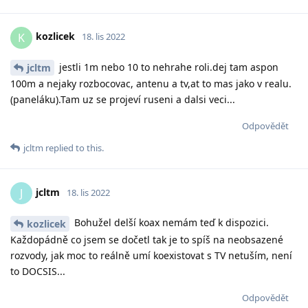
kozlicek
K
18. lis 2022
jestli 1m nebo 10 to nehrahe roli.dej tam aspon
jcltm
100m a nejaky rozbocovac, antenu a tv,at to mas jako v realu.
(paneláku).Tam uz se projeví ruseni a dalsi veci...
Odpovědět
jcltm
replied to this.
jcltm
J
18. lis 2022
Bohužel delší koax nemám teď k dispozici.
kozlicek
Každopádně co jsem se dočetl tak je to spíš na neobsazené
rozvody, jak moc to reálně umí koexistovat s TV netuším, není
to DOCSIS...
Odpovědět