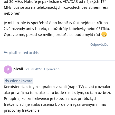
od 30 MHz. Nahoře je pak kolize s VKV/DAB od nějakých 174
MHz, což se asi na telekomáckých rozvodech bez stínění řeší
nebo ne?
Je mi líto, ale ty spotřební G.hn krabičky fakt nejdou strčit na
živé rozvody ani v hotelu, natož dráty kabelovky nebo CETINu.
Opravte mě, pokud se mýlím, protože se budu mýlit rád
Odpovědět
pixall
replied to this.
pixall
P
21. lis 2022
Upraveno
zdeneksvarc
Koexistencia s inym signalom v kabli (napr. TV) zavisi (rovnako
ako pri wifi) na tom, ako sa to bude rusit s tym, co tam uz bezi.
Pri uplnej kolizii frekvencii je to bez sance, pri blizkych
frekvenciach je riziko rusenia bordelom vyzarovanym mimo
pracovnej frekvencie.