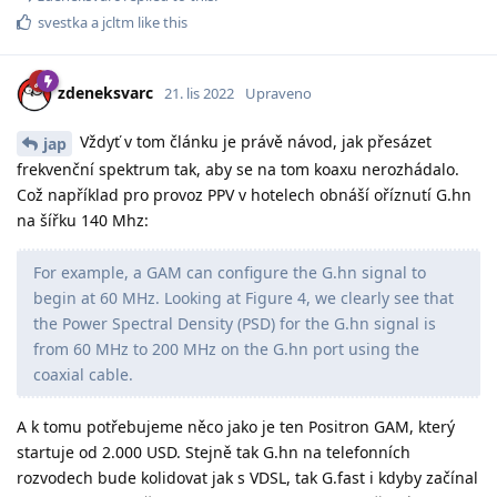
svestka
a
jcltm
like this
zdeneksvarc
21. lis 2022
Upraveno
Vždyť v tom článku je právě návod, jak přesázet
jap
frekvenční spektrum tak, aby se na tom koaxu nerozhádalo.
Což například pro provoz PPV v hotelech obnáší oříznutí G.hn
na šířku 140 Mhz:
For example, a GAM can configure the G.hn signal to
begin at 60 MHz. Looking at Figure 4, we clearly see that
the Power Spectral Density (PSD) for the G.hn signal is
from 60 MHz to 200 MHz on the G.hn port using the
coaxial cable.
A k tomu potřebujeme něco jako je ten Positron GAM, který
startuje od 2.000 USD. Stejně tak G.hn na telefonních
rozvodech bude kolidovat jak s VDSL, tak G.fast i kdyby začínal