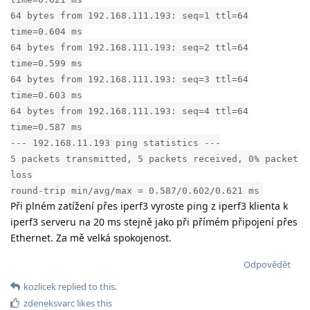
64 bytes from 192.168.111.193: seq=1 ttl=64
time=0.604 ms
64 bytes from 192.168.111.193: seq=2 ttl=64
time=0.599 ms
64 bytes from 192.168.111.193: seq=3 ttl=64
time=0.603 ms
64 bytes from 192.168.111.193: seq=4 ttl=64
time=0.587 ms
--- 192.168.11.193 ping statistics ---
5 packets transmitted, 5 packets received, 0% packet
loss
round-trip min/avg/max = 0.587/0.602/0.621 ms
Při plném zatížení přes iperf3 vyroste ping z iperf3 klienta k
iperf3 serveru na 20 ms stejně jako při přímém připojení přes
Ethernet. Za mě velká spokojenost.
Odpovědět
kozlicek
replied to this.
zdeneksvarc
likes this