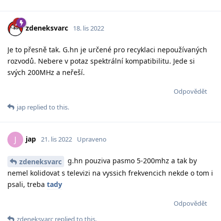
zdeneksvarc
18. lis 2022
Je to přesně tak. G.hn je určené pro recyklaci nepoužívaných
rozvodů. Nebere v potaz spektrální kompatibilitu. Jede si
svých 200MHz a neřeší.
Odpovědět
jap
replied to this.
jap
J
21. lis 2022
Upraveno
g.hn pouziva pasmo 5-200mhz a tak by
zdeneksvarc
nemel kolidovat s televizi na vyssich frekvencich nekde o tom i
psali, treba
tady
Odpovědět
zdeneksvarc
replied to this.