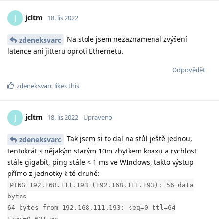
jcltm
J
18. lis 2022
Na stole jsem nezaznamenal zvýšení
zdeneksvarc
latence ani jitteru oproti Ethernetu.
Odpovědět
zdeneksvarc
likes this
jcltm
J
18. lis 2022
Upraveno
Tak jsem si to dal na stůl ještě jednou,
zdeneksvarc
tentokrát s nějakým starým 10m zbytkem koaxu a rychlost
stále gigabit, ping stále < 1 ms ve WIndows, takto výstup
přímo z jednotky k té druhé:
PING 192.168.111.193 (192.168.111.193): 56 data
bytes
64 bytes from 192.168.111.193: seq=0 ttl=64
time=0.621 ms