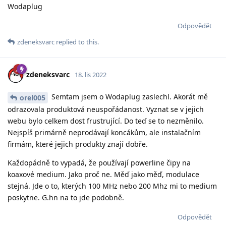
Wodaplug
Odpovědět
zdeneksvarc
replied to this.
zdeneksvarc
18. lis 2022
Semtam jsem o Wodaplug zaslechl. Akorát mě
orel005
odrazovala produktová neuspořádanost. Vyznat se v jejich
webu bylo celkem dost frustrující. Do teď se to nezměnilo.
Nejspíš primárně neprodávají koncákům, ale instalačním
firmám, které jejich produkty znají dobře.
Každopádně to vypadá, že používají powerline čipy na
koaxové medium. Jako proč ne. Měď jako měď, modulace
stejná. Jde o to, kterých 100 MHz nebo 200 Mhz mi to medium
poskytne. G.hn na to jde podobně.
Odpovědět