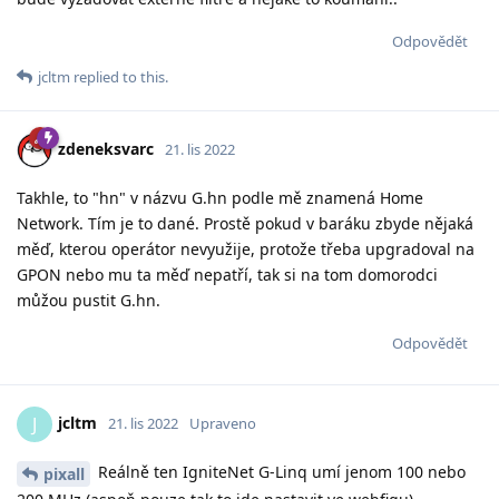
Odpovědět
jcltm
replied to this.
zdeneksvarc
21. lis 2022
Takhle, to "hn" v názvu G.hn podle mě znamená Home
Network. Tím je to dané. Prostě pokud v baráku zbyde nějaká
měď, kterou operátor nevyužije, protože třeba upgradoval na
GPON nebo mu ta měď nepatří, tak si na tom domorodci
můžou pustit G.hn.
Odpovědět
jcltm
J
21. lis 2022
Upraveno
Reálně ten IgniteNet G-Linq umí jenom 100 nebo
pixall