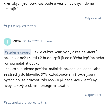
klientských jednotek, což bude u větších bytových domů
limitující.
Odpovědět
jcltm
replied to this.
jcltm
J
21. lis 2022
Upraveno
Tak je otázka kolik by bylo reálně klientů,
zdeneksvarc
pokud víc než 15, asi už bude lepší jít do něčeho lepšího nebo
rovnou natahat optiku...
Jinak co si budeme povídat, málokde povede jen jeden kabel
ze střechy do hlavního STA rozbočovače a málokde jsou v
bytech pouze průchozí zásuvky - v případě více klientů by
nebyl takový problém rozsegmentovat to.
Odpovědět
zdeneksvarc
replied to this.