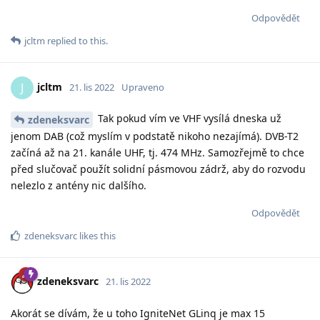
Odpovědět
jcltm
replied to this.
jcltm
J
21. lis 2022
Upraveno
Tak pokud vím ve VHF vysílá dneska už
zdeneksvarc
jenom DAB (což myslím v podstatě nikoho nezajímá). DVB-T2
začíná až na 21. kanále UHF, tj. 474 MHz. Samozřejmě to chce
před slučovač použít solidní pásmovou zádrž, aby do rozvodu
nelezlo z antény nic dalšího.
Odpovědět
zdeneksvarc
likes this
zdeneksvarc
21. lis 2022
Akorát se dívám, že u toho IgniteNet GLinq je max 15