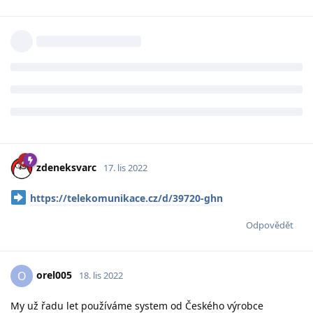
zdeneksvarc
17. lis 2022
https://telekomunikace.cz/d/39720-ghn
Odpovědět
orel005
O
18. lis 2022
My už řadu let používáme system od Českého výrobce