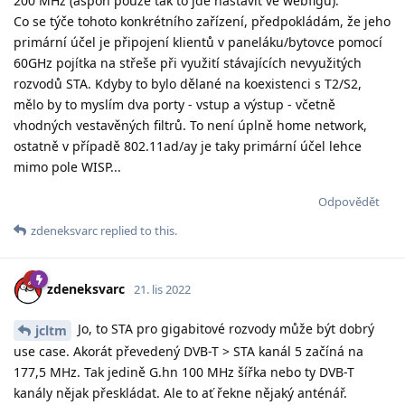
200 MHz (aspoň pouze tak to jde nastavit ve webfigu).
Co se týče tohoto konkrétního zařízení, předpokládám, že jeho
primární účel je připojení klientů v paneláku/bytovce pomocí
60GHz pojítka na střeše při využití stávajících nevyužitých
rozvodů STA. Kdyby to bylo dělané na koexistenci s T2/S2,
mělo by to myslím dva porty - vstup a výstup - včetně
vhodných vestavěných filtrů. To není úplně home network,
ostatně v případě 802.11ad/ay je taky primární účel lehce
mimo pole WISP...
Odpovědět
zdeneksvarc
replied to this.
zdeneksvarc
21. lis 2022
Jo, to STA pro gigabitové rozvody může být dobrý
jcltm
use case. Akorát převedený DVB-T > STA kanál 5 začíná na
177,5 MHz. Tak jedině G.hn 100 MHz šířka nebo ty DVB-T
kanály nějak přeskládat. Ale to ať řekne nějaký anténář.