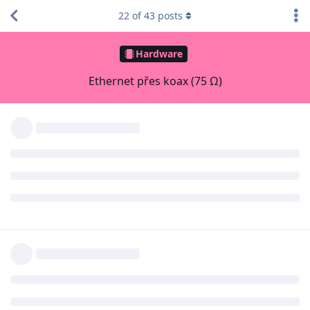
22
of
43
posts
Hardware
Ethernet přes koax (75 Ω)