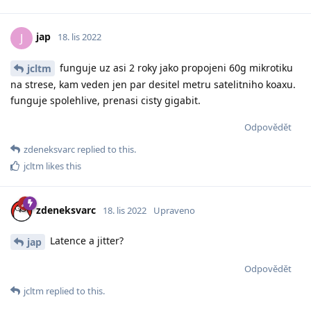
jap
J
18. lis 2022
funguje uz asi 2 roky jako propojeni 60g mikrotiku
jcltm
na strese, kam veden jen par desitel metru satelitniho koaxu.
funguje spolehlive, prenasi cisty gigabit.
Odpovědět
zdeneksvarc
replied to this.
jcltm
likes this
zdeneksvarc
18. lis 2022
Upraveno
Latence a jitter?
jap
Odpovědět
jcltm
replied to this.