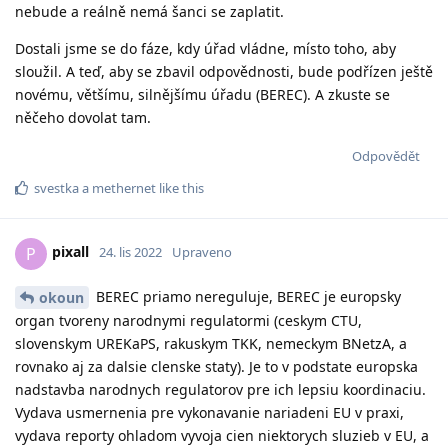
nebude a reálně nemá šanci se zaplatit.
Dostali jsme se do fáze, kdy úřad vládne, místo toho, aby
sloužil. A teď, aby se zbavil odpovědnosti, bude podřízen ještě
novému, většímu, silnějšímu úřadu (BEREC). A zkuste se
něčeho dovolat tam.
Odpovědět
svestka
a
methernet
like this
pixall
P
24. lis 2022
Upraveno
BEREC priamo nereguluje, BEREC je europsky
okoun
organ tvoreny narodnymi regulatormi (ceskym CTU,
slovenskym UREKaPS, rakuskym TKK, nemeckym BNetzA, a
rovnako aj za dalsie clenske staty). Je to v podstate europska
nadstavba narodnych regulatorov pre ich lepsiu koordinaciu.
Vydava usmernenia pre vykonavanie nariadeni EU v praxi,
vydava reporty ohladom vyvoja cien niektorych sluzieb v EU, a