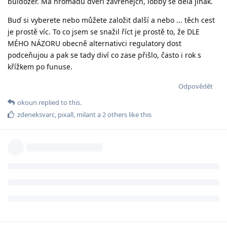
buldozer. Má hromadu dveří zavřenejch, lobby se dělá jinak.
Buď si vyberete nebo můžete založit další a nebo ... těch cest
je prostě víc. To co jsem se snažil říct je prostě to, že DLE
MÉHO NÁZORU obecně alternativci regulatory dost
podceňujou a pak se tady diví co zase přišlo, často i rok s
křížkem po funuse.
Odpovědět
okoun
replied to this.
zdeneksvarc
,
pixall
,
milant
a
2
others
like this