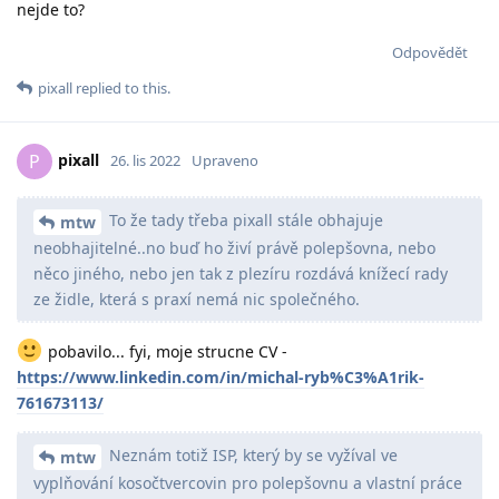
nejde to?
Odpovědět
pixall
replied to this.
pixall
P
26. lis 2022
Upraveno
To že tady třeba pixall stále obhajuje
mtw
neobhajitelné..no buď ho živí právě polepšovna, nebo
něco jiného, nebo jen tak z plezíru rozdává knížecí rady
ze židle, která s praxí nemá nic společného.
pobavilo... fyi, moje strucne CV -
https://www.linkedin.com/in/michal-ryb%C3%A1rik-
761673113/
Neznám totiž ISP, který by se vyžíval ve
mtw
vyplňování kosočtvercovin pro polepšovnu a vlastní práce