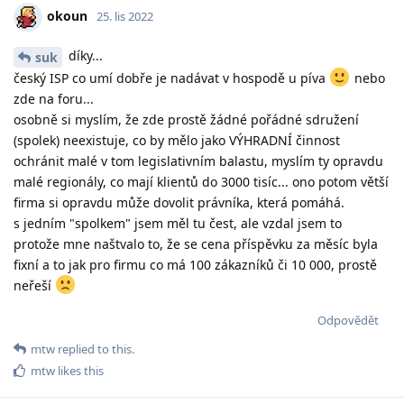
okoun
25. lis 2022
díky...
suk
český ISP co umí dobře je nadávat v hospodě u píva
nebo
zde na foru...
osobně si myslím, že zde prostě žádné pořádné sdružení
(spolek) neexistuje, co by mělo jako VÝHRADNÍ činnost
ochránit malé v tom legislativním balastu, myslím ty opravdu
malé regionály, co mají klientů do 3000 tisíc... ono potom větší
firma si opravdu může dovolit právníka, která pomáhá.
s jedním "spolkem" jsem měl tu čest, ale vzdal jsem to
protože mne naštvalo to, že se cena příspěvku za měsíc byla
fixní a to jak pro firmu co má 100 zákazníků či 10 000, prostě
neřeší
Odpovědět
mtw
replied to this.
mtw
likes this