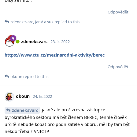
Díky za info...
Odpovědět
zdeneksvarc
,
JanV
a
suk
replied to this.
zdeneksvarc
23. lis 2022
https://www.ctu.cz/mezinarodni-aktivity/berec
Odpovědět
okoun
replied to this.
okoun
24. lis 2022
jasně ale proč zrovna zástupce
zdeneksvarc
byrokratického sektoru má být členem BEREC, tenhle člověk
určitě nebude kopat pro podnikatele v oboru, měl by tam být
někdo třeba z VNICTP