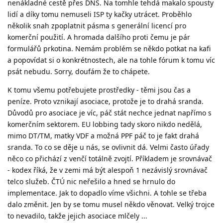
nenákladné cestě přes DNS. Na tomhle tehdá makalo spousty
lidí a díky tomu nemuseli ISP ty kačky utrácet. Proběhlo
několik snah zpoplatnit pásma s generální licencí pro
komerční použití. A hromada dalšího proti čemu je pár
formulářů prkotina. Nemám problém se někdo potkat na kafi
a popovídat si o konkrétnostech, ale na tohle fórum k tomu víc
psát nebudu. Sorry, doufám že to chápete.
K tomu všemu potřebujete prostředky - těmi jsou čas a
peníze. Proto vznikají asociace, protože je to drahá sranda.
Důvodů pro asociace je víc, páč stát nechce jednat napřímo s
komerčním sektorem. EU lobbing tady skoro nikdo nedělá,
mimo DT/TM, matky VDF a možná PPF páč to je fakt drahá
sranda. To co se děje u nás, se ovlivnit dá. Velmi často úřady
něco co přichází z venčí totálně zvojtí. Příkladem je srovnávač
- kodex říká, že v zemi má být alespoň 1 nezávislý srovnávač
telco služeb. ČTÚ nic neřešilo a hned se hrnulo do
implementace. Jak to dopadlo víme všichni. A tohle se třeba
dalo změnit. Jen by se tomu musel někdo věnovat. Velký trojce
to nevadilo, takže jejich asociace mlčely ...