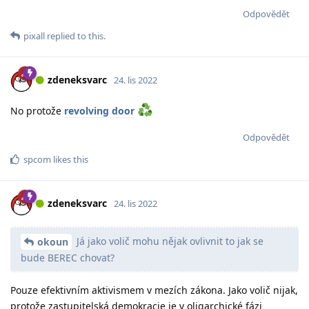
Odpovědět
pixall
replied to this.
zdeneksvarc
24. lis 2022
No protože
revolving door
Odpovědět
spcom
likes this
zdeneksvarc
24. lis 2022
Já jako volič mohu nějak ovlivnit to jak se
okoun
bude BEREC chovat?
Pouze efektivním aktivismem v mezích zákona. Jako volič nijak,
protože zastupitelská demokracie je v oligarchické fázi