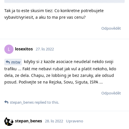
Tak ja to este skusim tiez: Co konkretne potrebujete
vybavit/vyriesit, a aku to ma pre vas cenu?
Odpovědět
losexitos
L
27. lis 2022
kdyby si z kazde asociace neudelal nekdo svoji
mtw
trafiku ... Fakt me nebavi rubat jak vul a platit nekoho, kdo
dela, ze dela. Chapu, ze lobbing je bez zaruky, ale odsud
posud. Podivejte se na Rejzka, Sovu, Siguta, ISPA ...
Odpovědět
stepan_benes
replied to this.
stepan_benes
28. lis 2022
Upraveno