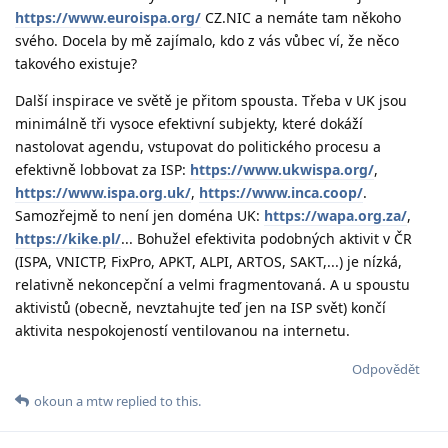
https://www.euroispa.org/
CZ.NIC a nemáte tam někoho
svého. Docela by mě zajímalo, kdo z vás vůbec ví, že něco
takového existuje?
Další inspirace ve světě je přitom spousta. Třeba v UK jsou
minimálně tři vysoce efektivní subjekty, které dokáží
nastolovat agendu, vstupovat do politického procesu a
efektivně lobbovat za ISP:
https://www.ukwispa.org/
,
https://www.ispa.org.uk/
,
https://www.inca.coop/
.
Samozřejmě to není jen doména UK:
https://wapa.org.za/
,
https://kike.pl/
... Bohužel efektivita podobných aktivit v ČR
(ISPA, VNICTP, FixPro, APKT, ALPI, ARTOS, SAKT,...) je nízká,
relativně nekoncepční a velmi fragmentovaná. A u spoustu
aktivistů (obecně, nevztahujte teď jen na ISP svět) končí
aktivita nespokojeností ventilovanou na internetu.
Odpovědět
okoun
a
mtw
replied to this.