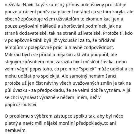
neživila. Navíc když skutečný přínos polepšovny pro stát je
pouze utrácení peněz na placení netáhel co se tam zaryla, ale
obecně způsobuje všem uživatelům telekomunikací jen a
pouze zvyšování nákladů a zhoršování podmínek. Jak na
straně dodavatelské, tak na straně uživatelské. Protože ti, kdo
v polepšovně táhli byli již vykousáni za to, že přidávali
lemplům v polepšovně práci a hlavně zodpovědnost.
Milerád bych se přidal a nějakou aktivitu podpořil, ale
stejným způsobem mne zarazila fixní měsíční částka, nebo
velmi vágní popis toho, co pro mne "spolek" může udělat a co
mohu udělat pro spolek já. Ale samotný nemám šanci,
protože už jen číst návrhy všech uvažovaných změn je tak na
půl úvazku - za předpokladu, že se velmi dobře vyznám. A já
se chci vyznávat výrazně v něčem jiném, než v
papírožroutství.
O problému s výběrem zástupce spolku tak, aby byl něco
platný a navíc měl nějaké morální předpoklady..to ani
nemluvím.