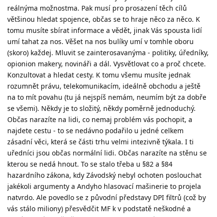
reálnýma možnostma. Pak musí pro prosazení těch cílů
většinou hledat spojence, občas se to hraje něco za něco. K
tomu musíte sbírat informace a vědět, jinak Vás spousta lidí
umí tahat za nos. Věšet na nos bulíky umí v tomhle oboru
(skoro) každej. Mluvit se zainterosavanýma - politiky, úředníky,
opionion makery, novináři a dál. Vysvětlovat co a proč chcete.
Konzultovat a hledat cesty. K tomu všemu musíte jednak
rozumnět právu, telekomunikacím, ideálně obchodu a ještě
na to mít povahu (tu já nejspíš nemám, neumím být za dobře
se všemi). Někdy je to složitý, někdy poměrně jednoduchý.
Občas narazíte na lidi, co nemaj problém vás pochopit, a
najdete cestu - to se nedávno podařilo u jedné celkem
zásadní věci, která se části trhu velmi intezivně týkala. I ti
uředníci jsou občas normální lidi. Občas narazíte na stěnu se
kterou se nedá hnout. To se stalo třeba u §82 a §84
hazardního zákona, kdy Závodský nebyl ochoten poslouchat
jakékoli argumenty a Andyho hlasovací mašinerie to projela
natvrdo. Ale povedlo se z původní představy DPI filtrů (což by
vás stálo miliony) přesvědčit MF k v podstatě neškodné a