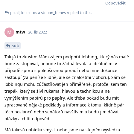
Odpovědět
pixall
,
losexitos
a
stepan_benes
replied to this.
mtw
M
26. lis 2022
suk
Tak já to zkusím: Mám zájem podpořit lobbing, který nás malé
bude zastupovat, nebude to žádná levota a ideálně mi v
případě sporu s polepšovnou poradí nebo mne dokonce
zastoupí (za peníze klidně, ale se znalostmi v oboru). Sám se
lobbingu mohu zúčastňovat jen přiměřeně, protože jsem ten
trapák, který se živí rukama, hlavou a technikou a ne
vymýšlením papírů pro papíry. Ale třeba pokud budu mít
zpracované nějaké podklady a informace k tomu, klidně pár
těch poslanců nebo senátorů navštívím a budu jim dávat
otázky a chtít odpovědi.
Má taková nabídka smysl, nebo jsme na stejném výsledku -