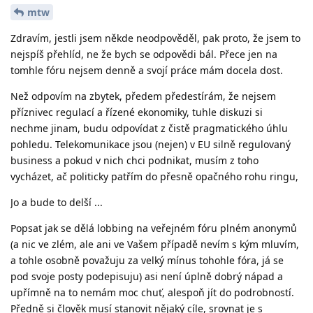
mtw
Zdravím, jestli jsem někde neodpověděl, pak proto, že jsem to
nejspíš přehlíd, ne že bych se odpovědi bál. Přece jen na
tomhle fóru nejsem denně a svojí práce mám docela dost.
Než odpovím na zbytek, předem předestírám, že nejsem
příznivec regulací a řízené ekonomiky, tuhle diskuzi si
nechme jinam, budu odpovídat z čistě pragmatického úhlu
pohledu. Telekomunikace jsou (nejen) v EU silně regulovaný
business a pokud v nich chci podnikat, musím z toho
vycházet, ač politicky patřím do přesně opačného rohu ringu,
Jo a bude to delší ...
Popsat jak se dělá lobbing na veřejném fóru plném anonymů
(a nic ve zlém, ale ani ve Vašem případě nevím s kým mluvím,
a tohle osobně považuju za velký mínus tohohle fóra, já se
pod svoje posty podepisuju) asi není úplně dobrý nápad a
upřímně na to nemám moc chuť, alespoň jít do podrobností.
Předně si člověk musí stanovit nějaký cíle, srovnat je s