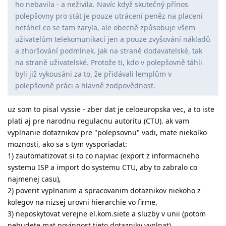
ho nebavila - a neživila. Navíc když skutečný přínos
polepšovny pro stát je pouze utrácení peněz na placení
netáhel co se tam zaryla, ale obecně způsobuje všem
uživatelům telekomunikací jen a pouze zvyšování nákladů
a zhoršování podmínek. Jak na straně dodavatelské, tak
na straně uživatelské. Protože ti, kdo v polepšovně táhli
byli již vykousáni za to, že přidávali lemplům v
polepšovně práci a hlavně zodpovědnost.
uz som to pisal vyssie - zber dat je celoeuropska vec, a to iste
plati aj pre narodnu regulacnu autoritu (CTU). ak vam
vyplnanie dotaznikov pre "polepsovnu" vadi, mate niekolko
moznosti, ako sa s tym vysporiadat:
1) zautomatizovat si to co najviac (export z informacneho
systemu ISP a import do systemu CTU, aby to zabralo co
najmenej casu),
2) poverit vyplnanim a spracovanim dotaznikov niekoho z
kolegov na nizsej urovni hierarchie vo firme,
3) neposkytovat verejne el.kom.siete a sluzby v unii (potom
nebudete mat povinnost tieto dotazniky vyplnat),