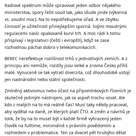
Radiové spektrum může spravovat jeden odbor nějakého
ministerstva, spory řešit soud tak, jako všude jinde (výkonná
vs. soudní moc). Na to nepotřebujeme úřad. A ve zbytku
činností je užitečnost přinejlepším sporná. Svými moudrými
regulacemi navíc opakovaně kurví trh. A moc rádi k tomu
přispívají i legislativci (čeští i evropští), když se zase
rozhodnou páchat dobro v telekomunikacích.
BEREC nereflektuje rozlišnost trhů v jednotlivých zemích. A z
principu ani nemůže, rozdíly jsou velké a zrovna Česko příliš
malé. Vynuceně se tak vytratí diverzita, což dlouhodobě ustojí
jen nadnárodní nebo státní společnosti.
Zmíněný aktivismus nebo účast na připomínkových řízeních je
skutečně jediným nástrojem, jak se aspoň trochu ozvat. Ale
kdo z malých na to má reálně čas? Musí taky někdy pracovat,
aby vydělal na daně, ze kterých platí ČTÚ. A změn a návrhů je
tolik, že by na to musel být v každé firmě vyhrazený jeden
člověk na fulltime, minimálně s právním povědomím a
rozhledem v problematice. Ten za dvacet pět hrubýho dělat