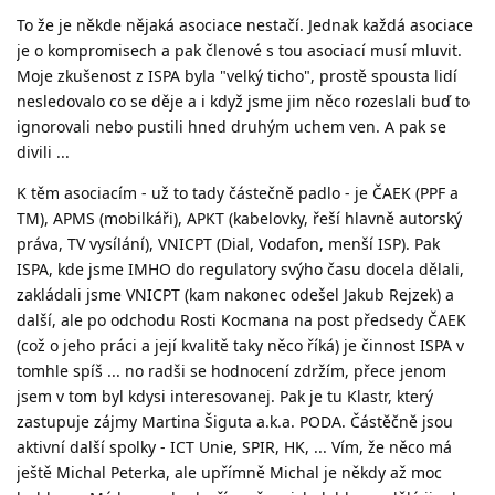
To že je někde nějaká asociace nestačí. Jednak každá asociace
je o kompromisech a pak členové s tou asociací musí mluvit.
Moje zkušenost z ISPA byla "velký ticho", prostě spousta lidí
nesledovalo co se děje a i když jsme jim něco rozeslali buď to
ignorovali nebo pustili hned druhým uchem ven. A pak se
divili ...
K těm asociacím - už to tady částečně padlo - je ČAEK (PPF a
TM), APMS (mobilkáři), APKT (kabelovky, řeší hlavně autorský
práva, TV vysílání), VNICPT (Dial, Vodafon, menší ISP). Pak
ISPA, kde jsme IMHO do regulatory svýho času docela dělali,
zakládali jsme VNICPT (kam nakonec odešel Jakub Rejzek) a
další, ale po odchodu Rosti Kocmana na post předsedy ČAEK
(což o jeho práci a její kvalitě taky něco říká) je činnost ISPA v
tomhle spíš ... no radši se hodnocení zdržím, přece jenom
jsem v tom byl kdysi interesovanej. Pak je tu Klastr, který
zastupuje zájmy Martina Šiguta a.k.a. PODA. Částěčně jsou
aktivní další spolky - ICT Unie, SPIR, HK, ... Vím, že něco má
ještě Michal Peterka, ale upřímně Michal je někdy až moc