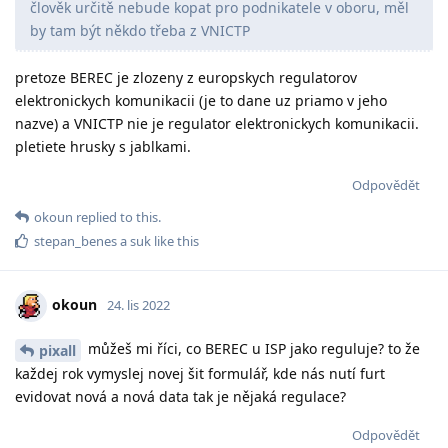
člověk určitě nebude kopat pro podnikatele v oboru, měl
by tam být někdo třeba z VNICTP
pretoze BEREC je zlozeny z europskych regulatorov
elektronickych komunikacii (je to dane uz priamo v jeho
nazve) a VNICTP nie je regulator elektronickych komunikacii.
pletiete hrusky s jablkami.
Odpovědět
okoun
replied to this.
stepan_benes
a
suk
like this
okoun
24. lis 2022
můžeš mi říci, co BEREC u ISP jako reguluje? to že
pixall
každej rok vymyslej novej šit formulář, kde nás nutí furt
evidovat nová a nová data tak je nějaká regulace?
Odpovědět