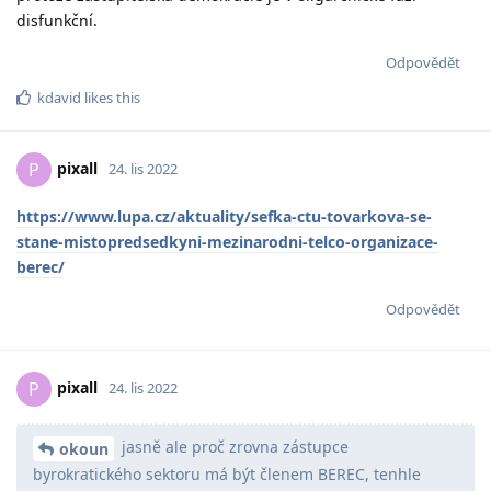
disfunkční.
Odpovědět
kdavid
likes this
pixall
P
24. lis 2022
https://www.lupa.cz/aktuality/sefka-ctu-tovarkova-se-
stane-mistopredsedkyni-mezinarodni-telco-organizace-
berec/
Odpovědět
pixall
P
24. lis 2022
jasně ale proč zrovna zástupce
okoun
byrokratického sektoru má být členem BEREC, tenhle