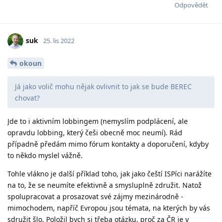
Odpovědět
suk
25. lis 2022
okoun
Já jako volič mohu nějak ovlivnit to jak se bude BEREC
chovat?
Jde to i aktivním lobbingem (nemyslím podplácení, ale
opravdu lobbing, který češi obecně moc neumí). Rád
případně předám mimo fórum kontakty a doporučení, kdyby
to někdo myslel vážně.
Tohle vlákno je další příklad toho, jak jako čeští ISPíci narážíte
na to, že se neumíte efektivně a smysluplně združit. Natož
spolupracovat a prosazovat své zájmy mezinárodně -
mimochodem, napříč Evropou jsou témata, na kterých by vás
sdružit šlo. Položil bych si třeba otázku, proč za ČR je v