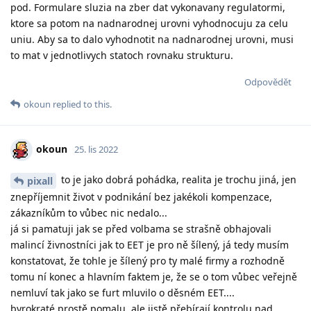
pod. Formulare sluzia na zber dat vykonavany regulatormi,
ktore sa potom na nadnarodnej urovni vyhodnocuju za celu
uniu. Aby sa to dalo vyhodnotit na nadnarodnej urovni, musi
to mat v jednotlivych statoch rovnaku strukturu.
Odpovědět
okoun
replied to this.
okoun
25. lis 2022
to je jako dobrá pohádka, realita je trochu jiná, jen
pixall
znepříjemnit život v podnikání bez jakékoli kompenzace,
zákazníkům to vůbec nic nedalo...
já si pamatuji jak se před volbama se strašně obhajovali
malincí živnostníci jak to EET je pro ně šílený, já tedy musím
konstatovat, že tohle je šílený pro ty malé firmy a rozhodně
tomu ní konec a hlavním faktem je, že se o tom vůbec veřejně
nemluví tak jako se furt mluvilo o děsném EET....
byrokraté prostě pomalu, ale jistě přebírají kontrolu nad