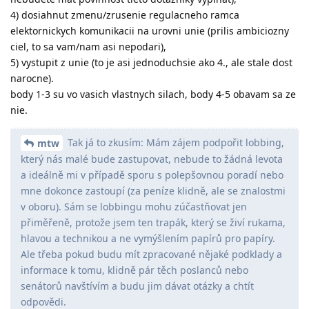
4) dosiahnut zmenu/zrusenie regulacneho ramca
elektornickych komunikacii na urovni unie (prilis ambiciozny
ciel, to sa vam/nam asi nepodari),
5) vystupit z unie (to je asi jednoduchsie ako 4., ale stale dost
narocne).
body 1-3 su vo vasich vlastnych silach, body 4-5 obavam sa ze
nie.
Tak já to zkusím: Mám zájem podpořit lobbing,
mtw
který nás malé bude zastupovat, nebude to žádná levota
a ideálně mi v případě sporu s polepšovnou poradí nebo
mne dokonce zastoupí (za peníze klidně, ale se znalostmi
v oboru). Sám se lobbingu mohu zúčastňovat jen
přiměřeně, protože jsem ten trapák, který se živí rukama,
hlavou a technikou a ne vymýšlením papírů pro papíry.
Ale třeba pokud budu mít zpracované nějaké podklady a
informace k tomu, klidně pár těch poslanců nebo
senátorů navštívím a budu jim dávat otázky a chtít
odpovědi.