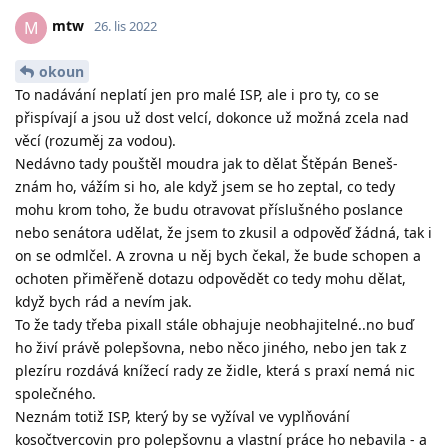
mtw
M
26. lis 2022
okoun
To nadávání neplatí jen pro malé ISP, ale i pro ty, co se
přispívají a jsou už dost velcí, dokonce už možná zcela nad
věcí (rozuměj za vodou).
Nedávno tady pouštěl moudra jak to dělat Štěpán Beneš-
znám ho, vážím si ho, ale když jsem se ho zeptal, co tedy
mohu krom toho, že budu otravovat příslušného poslance
nebo senátora udělat, že jsem to zkusil a odpověď žádná, tak i
on se odmlčel. A zrovna u něj bych čekal, že bude schopen a
ochoten přiměřeně dotazu odpovědět co tedy mohu dělat,
když bych rád a nevím jak.
To že tady třeba pixall stále obhajuje neobhajitelné..no buď
ho živí právě polepšovna, nebo něco jiného, nebo jen tak z
plezíru rozdává knížecí rady ze židle, která s praxí nemá nic
společného.
Neznám totiž ISP, který by se vyžíval ve vyplňování
kosočtvercovin pro polepšovnu a vlastní práce ho nebavila - a