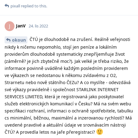
pixall
replied to this.
JanV
J
24. lis 2022
ČTÚ je dlouhodobě na zrušení. Reálně veřejnosti
okoun
nikdy k ničemu nepomohlo, stojí jen peníze a lokálním
providerům dlouhodobě systematicky znepříjemňuje život
(záměrně? je jich zbytečně moc?). Jak velké je třeba riziko, že
informace povinně uváděné každým posledním providerem
ve výkazech se nedostanou k někomu zvídavému z O2,
Strarnetu nebo nově státního ČEZu? A co myslíte - odevzdává
své výkazy pravidelně i společnost STARLINK INTERNET
SERVICES LIMITED, která je registrovaná jako poskytovatel
služeb elektronických komunikací v Česku? Má na svém webu
specifikaci rozhraní, informaci o ochraně spotřebitele, tabulku
cs minimální, běžnou, maximální a inzerovanou rychlostí? Má
uvedené pravdivé a aktuální údaje ve srovnávacím nástroji
ČTÚ? A provedla letos na jaře přeregistraci?