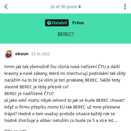
20
of
30
posts
Ostatní
Právo
BEREC?
okoun
23. lis 2022
hmm jak tak všemožně čtu různá nová nařízení ČTU a další
kraviny a nové zákony, které mi znechucují podnikání tak vždy
narážím na to že za vším je ten proklatej BEREC. Takže tedy
vlastně BEREC je tedy přesně co?
BEREC je nadřízené ČTU?
Já jako volič mohu nějak ovlivnit to jak se bude BEREC chovat?
Když si firmu přepíšu mimo EU tak BEREC už mne přestane
trápit? Hodně o tom uvažuji protože situace každý rok se
hodně zhoršuje a vůbec netuším co bude za 5 a více let....