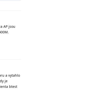
a AP jsou
 400M.
Odpovědět
oru a vytahlo
dy je
ienta btest
Odpovědět