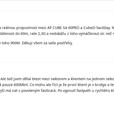
 na reálnou propustnost mezi AP CUBE SA 60PRO a CubeG-5ac60ay. N
 vzdálenost do 60m, rate 2,3G a nedokážu z toho vymáčknout víc než
t v toho 900M. Děkuji všem za vaše postřehy.
e. Ale teď jsem dělal btest mezi sektorem a klientem na jednom sekt
 pouze 600Mbit. Co mohu ale říct je že první klient je v bridge a te
jší má nat s povoleným fasttrack. Po vypnutí fastpath u rychlého kl