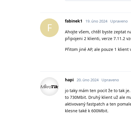
fabinek1
19. úno 2024
Upraveno
F
Ahojte všem, chtěl byste zeptat
připojeni 2 klienti, verze 7.11.2
Přitom jiné AP, ale pouze 1 klien
hapi
20. úno 2024
Upraveno
jo taky mám ten pocit že to tak j
to 730Mbit. Druhý klient už ale má
aktivovaný fastpatch a ten pomale
klesne také k 600Mbit.