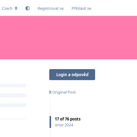
Czech
Registrovat se
Přihlásit se
Login a odpověď
Original Post
17
of
76
posts
únor 2024