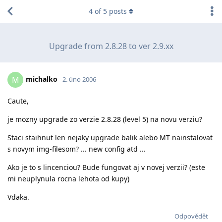
4
of
5
posts
Upgrade from 2.8.28 to ver 2.9.xx
michalko
M
2. úno 2006
Caute,
je mozny upgrade zo verzie 2.8.28 (level 5) na novu verziu?
Staci staihnut len nejaky upgrade balik alebo MT nainstalovat
s novym img-filesom? ... new config atd ...
Ako je to s lincenciou? Bude fungovat aj v novej verzii? (este
mi neuplynula rocna lehota od kupy)
Vdaka.
Odpovědět