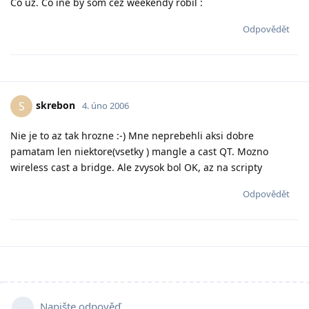
Co uz. Co ine by som cez weekendy robil :
Odpovědět
skrebon
S
4. úno 2006
Nie je to az tak hrozne :-) Mne neprebehli aksi dobre
pamatam len niektore(vsetky ) mangle a cast QT. Mozno
wireless cast a bridge. Ale zvysok bol OK, az na scripty
Odpovědět
Napište odpověď…