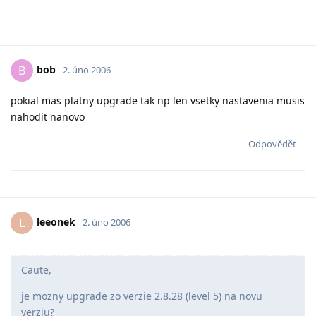
bob
B
2. úno 2006
pokial mas platny upgrade tak np len vsetky nastavenia musis
nahodit nanovo
Odpovědět
leeonek
L
2. úno 2006
Caute,
je mozny upgrade zo verzie 2.8.28 (level 5) na novu
verziu?