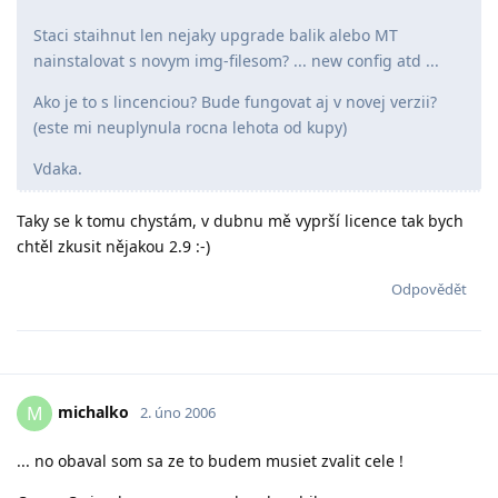
Staci staihnut len nejaky upgrade balik alebo MT
nainstalovat s novym img-filesom? ... new config atd ...
Ako je to s lincenciou? Bude fungovat aj v novej verzii?
(este mi neuplynula rocna lehota od kupy)
Vdaka.
Taky se k tomu chystám, v dubnu mě vyprší licence tak bych
chtěl zkusit nějakou 2.9 :-)
Odpovědět
michalko
M
2. úno 2006
... no obaval som sa ze to budem musiet zvalit cele !