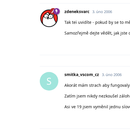
zdeneksvarc
3. úno 2006
Tak teï uvidíte - pokud by se to 
Samozřejmě dejte vědět, jak jste 
smitka_vscom_cz
3. úno 2006
S
Akorát mám strach aby fungovaly 
Zatím jsem nikdy nezkoušel záloh
Asi ve 19 jsem vyměnil jednu sí