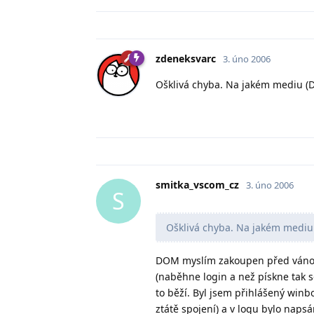
zdeneksvarc
3. úno 2006
Ošklivá chyba. Na jakém mediu (D
smitka_vscom_cz
3. úno 2006
S
Ošklivá chyba. Na jakém mediu 
DOM myslím zakoupen před vánoci,
(naběhne login a než pískne tak s
to běží. Byl jsem přihlášený winb
ztátě spojení) a v logu bylo naps