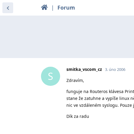
|
Forum
smitka_vscom_cz
3. úno 2006
S
Zdravím,
funguje na Routeros klávesa Prin
stane že zatuhne a vypíše linux n
nic ve vzdáleném syslogu. Pouze j
Dík za radu