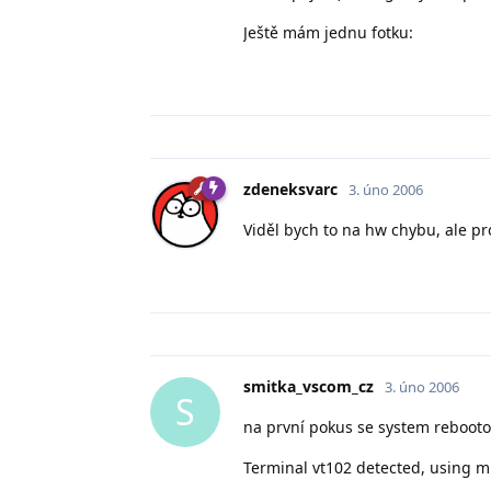
Ještě mám jednu fotku:
zdeneksvarc
3. úno 2006
Viděl bych to na hw chybu, ale pro
smitka_vscom_cz
3. úno 2006
S
na první pokus se system rebootov
Terminal vt102 detected, using m