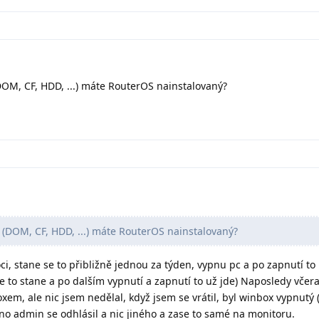
OM, CF, HDD, ...) máte RouterOS nainstalovaný?
(DOM, CF, HDD, ...) máte RouterOS nainstalovaný?
 stane se to přibližně jednou za týden, vypnu pc a po zapnutí to
e to stane a po dalším vypnutí a zapnutí to už jde) Naposledy včera
oxem, ale nic jsem nedělal, když jsem se vrátil, byl winbox vypnutý 
áno admin se odhlásil a nic jiného a zase to samé na monitoru.