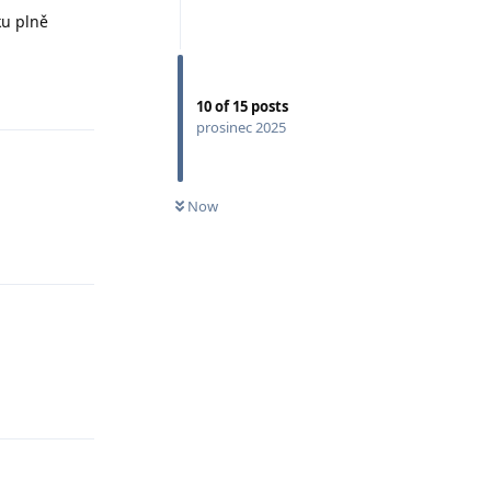
ku plně
Odpovědět
10
of
15
posts
prosinec 2025
Now
Odpovědět
Odpovědět