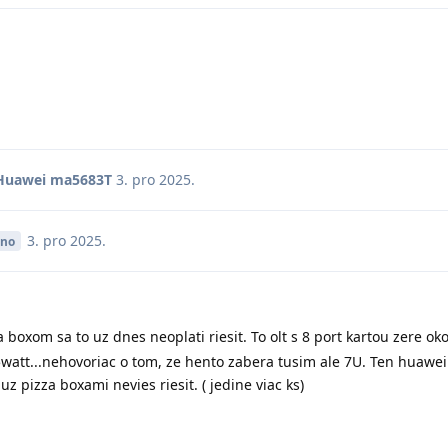
 Huawei ma5683T
3. pro 2025
.
3. pro 2025
.
eno
a boxom sa to uz dnes neoplati riesit. To olt s 8 port kartou zere ok
5watt...nehovoriac o tom, ze hento zabera tusim ale 7U. Ten huaw
uz pizza boxami nevies riesit. ( jedine viac ks)