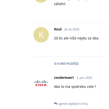
záložní
Koul
24. lis 2025
K
20 tis ale níže nejdu za oba
O
8 DNÍ
POZDĚJI
coolerman1
2. pro 2025
Akú to ma spotrebu cele ?
gemb
replied to this.