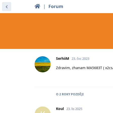
|
Forum
SerhiiM
23. čvc 2023
Zdravim, zhanam MA5683T ( x2cs
O
2 ROKY
POZDĚJI
Koul
23. lis 2025