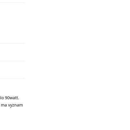
Odpovědět
olo 90watt.
ei ma vyznam
Odpovědět