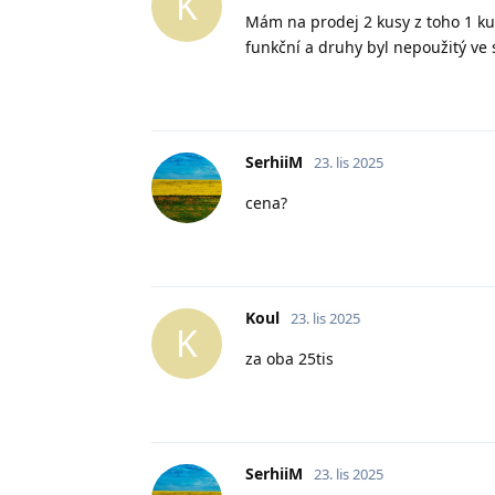
K
Mám na prodej 2 kusy z toho 1 ku
funkční a druhy byl nepoužitý ve s
SerhiiM
23. lis 2025
cena?
Koul
23. lis 2025
K
za oba 25tis
SerhiiM
23. lis 2025