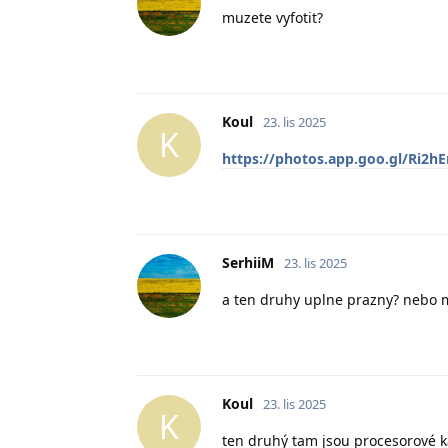
muzete vyfotit?
Koul
23. lis 2025
K
https://photos.app.goo.gl/Ri2h
SerhiiM
23. lis 2025
a ten druhy uplne prazny? nebo m
Koul
23. lis 2025
K
ten druhý tam jsou procesorové kar