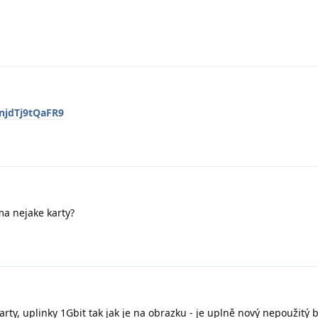
EnjdTj9tQaFR9
a nejake karty?
ty, uplinky 1Gbit tak jak je na obrazku - je uplně nový nepoužitý b