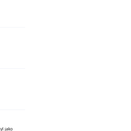
Odpovědět
Odpovědět
Odpovědět
yl jako