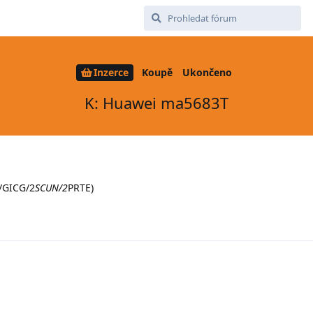
Inzerce
Koupě
Ukončeno
K: Huawei ma5683T
/GICG/2
SCUN/2
PRTE)