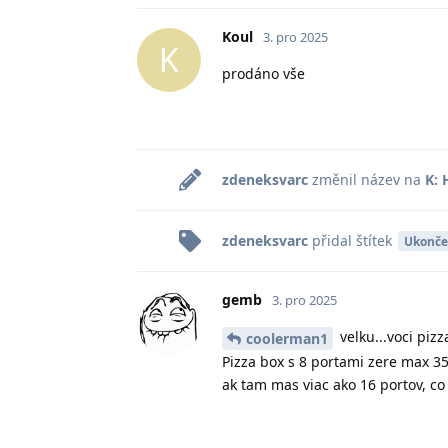
Koul
3. pro 2025
K
prodáno vše
zdeneksvarc
změnil název na
K:
zdeneksvarc
přidal
štítek
Ukonč
gemb
3. pro 2025
velku...voci pizz
coolerman1
Pizza box s 8 portami zere max 3
ak tam mas viac ako 16 portov, co 