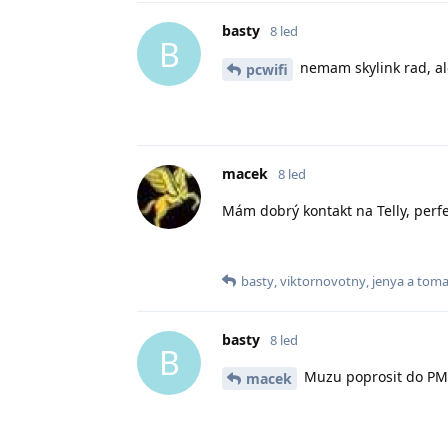
basty
8 led
B
nemam skylink rad, ale
pcwifi
macek
8 led
Mám dobrý kontakt na Telly, perf
basty
,
viktornovotny
,
jenya
a
toma
basty
8 led
B
Muzu poprosit do PM 
macek