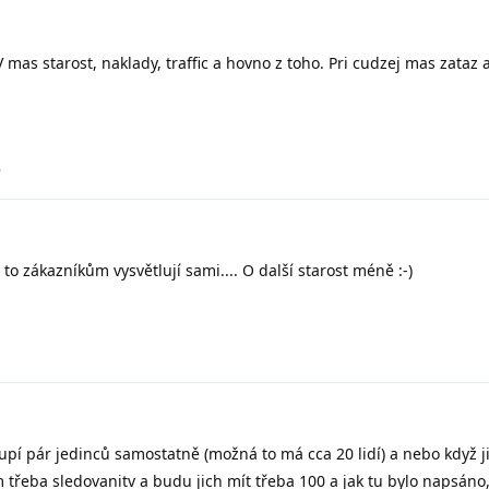
V mas starost, naklady, traffic a hovno z toho. Pri cudzej mas zataz 
.
 to zákazníkům vysvětlují sami.... O další starost méně :-)
koupí pár jedinců samostatně (možná to má cca 20 lidí) a nebo když 
m třeba sledovanitv a budu jich mít třeba 100 a jak tu bylo napsáno,