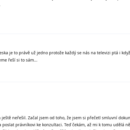
.
ka je to právě už jedno protože každý se nás na televizi ptá i když 
e řeší si to sám...
ještě neřešil. Začal jsem od toho, že jsem si přečetl smluvní doku
 poslat právníkovi ke konzultaci. Teď čekám, až mi k tomu udělá n