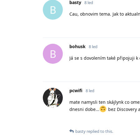
basty
8 led
B
Cau, obnovim tema. Jak to aktualn
bohusk
8 led
B
Já se s dovolením také připojuji k
pcwifi
8 led
mate namysli ten skájlynk co ome
dnesni dobe...
bez Discovery a 
basty
replied to this.