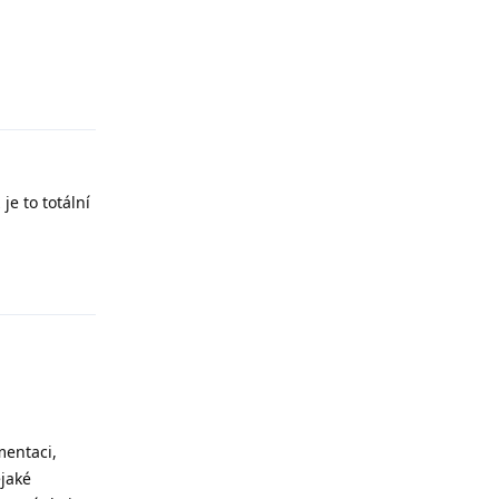
Odpovědět
je to totální
Odpovědět
mentaci,
ějaké