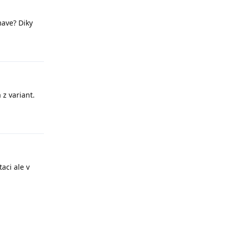
mave? Diky
Odpovědět
 z variant.
Odpovědět
aci ale v
Odpovědět