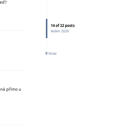
teď?
Odpovědět
14
of
22
posts
leden 2026
Now
Odpovědět
dná přímo u
Odpovědět