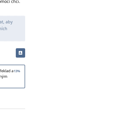
omocí chci.
at, aby
ních
řeklad a
13
%
aným
Odpovědět