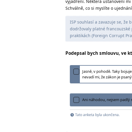
vyjádření. Některá ustanovení mi 
Schválně, co si myslíte o ujednání
ISP souhlasí a zavazuje se, že 
dodržovaly platné francouzské 
praktikách (Foreign Corrupt Prac
Podepsal bych smlouvu, ve kt
Jasně, v pohodě. Taky bojuje
nevadí mi, že zákon je psaný
Ani náhodou, nejsem padlý 
Tato anketa byla ukončena.