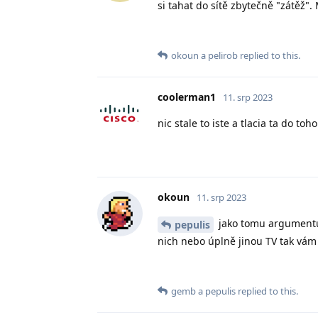
si tahat do sítě zbytečně "zátěž".
okoun
a
pelirob
replied to this.
coolerman1
11. srp 2023
nic stale to iste a tlacia ta do toh
okoun
11. srp 2023
jako tomu argumentu 
pepulis
nich nebo úplně jinou TV tak vám 
gemb
a
pepulis
replied to this.