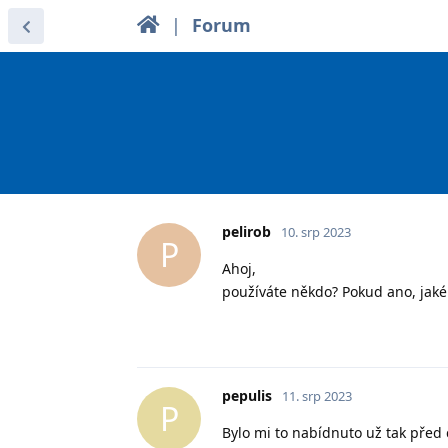
|
Forum
pelirob
10. srp 2023
P
Ahoj,
používáte někdo? Pokud ano, jaké
pepulis
11. srp 2023
P
Bylo mi to nabídnuto už tak před c