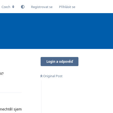
Czech
Registrovat se
Přihlásit se
Login a odpověď
TV?
Original Post
Odpovědět
a nechtěl sjem