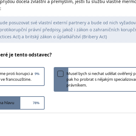
přijdou docela zvláštní a přemýšlím, jestli tu službu vlastně merm
:
bude posuzovat své vlastní externí partnery a bude od nich vyžadov
protikorupční právní předpisy, jakož i zákon o zahraničních korupč
tices Act) a britský zákon o úplatkářství (Bribery Act)
eré je tento odstavec?
me proti korupci a
Musel bych si nechat udělat ověřený p
9
%
 ve francouzštine.
pak ho probrat s nějakým specializov
právníkem.
na hlavu
78
%