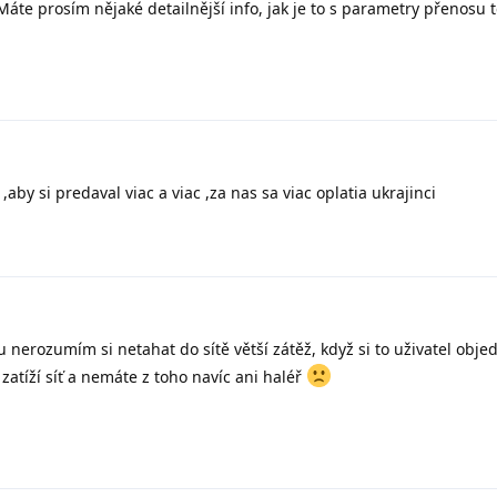
 Máte prosím nějaké detailnější info, jak je to s parametry přenosu 
o ,aby si predaval viac a viac ,za nas sa viac oplatia ukrajinci
nerozumím si netahat do sítě větší zátěž, když si to uživatel obje
zatíží síť a nemáte z toho navíc ani haléř