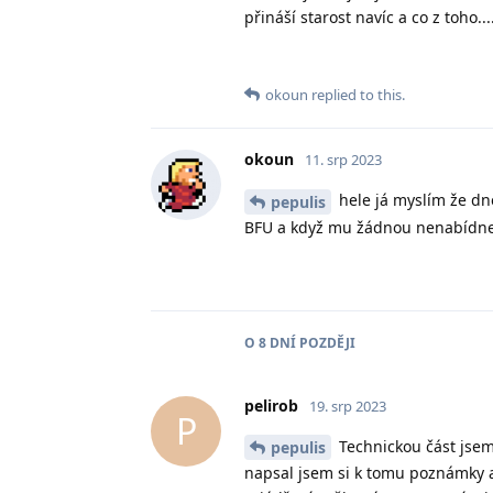
přináší starost navíc a co z toho...
okoun
replied to this.
okoun
11. srp 2023
hele já myslím že dnes
pepulis
BFU a když mu žádnou nenabídnem
O
8 DNÍ
POZDĚJI
pelirob
19. srp 2023
P
Technickou část jsem 
pepulis
napsal jsem si k tomu poznámky a