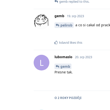
gemb
replied to this.
gemb
19. srp 2023
a co si cakal od prack
pelirob
kdavid
likes this
lubomaslo
20. srp 2023
L
gemb
Presne tak.
O
2 ROKY
POZDĚJI