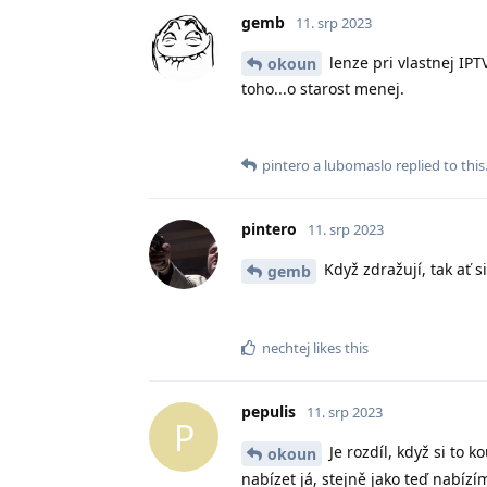
gemb
11. srp 2023
lenze pri vlastnej IPT
okoun
toho...o starost menej.
pintero
a
lubomaslo
replied to this
pintero
11. srp 2023
Když zdražují, tak ať si
gemb
nechtej
likes this
pepulis
11. srp 2023
P
Je rozdíl, když si to 
okoun
nabízet já, stejně jako teď nabízí