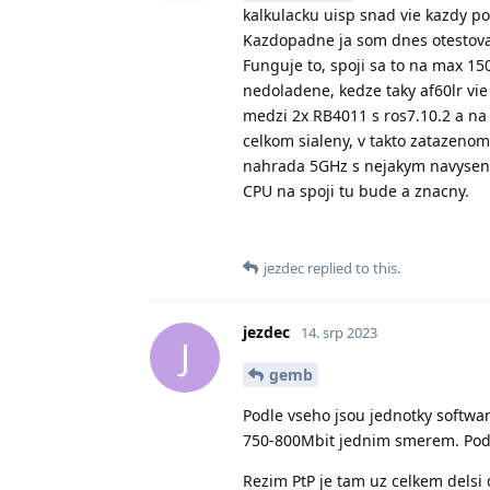
kalkulacku uisp snad vie kazdy po
Kazdopadne ja som dnes otestoval
Funguje to, spoji sa to na max 1
nedoladene, kedze taky af60lr vie
medzi 2x RB4011 s ros7.10.2 a n
celkom sialeny, v takto zatazenom
nahrada 5GHz s nejakym navyseni
CPU na spoji tu bude a znacny.
jezdec
replied to this.
jezdec
14. srp 2023
J
gemb
Podle vseho jsou jednotky softwaro
750-800Mbit jednim smerem. Podle
Rezim PtP je tam uz celkem delsi d