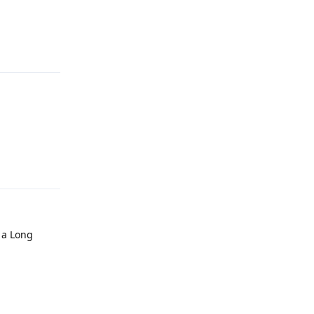
Odpovědět
Odpovědět
 a Long
Odpovědět