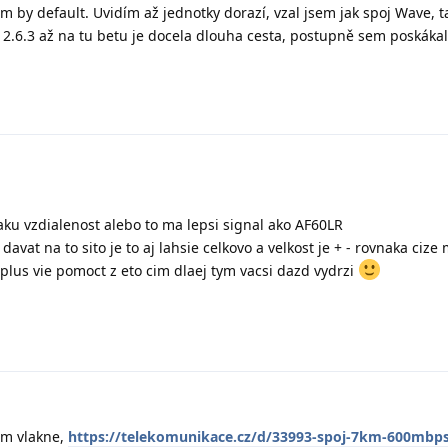
m by default. Uvidím až jednotky dorazí, vzal jsem jak spoj Wave, t
2.6.3 až na tu betu je docela dlouha cesta, postupně sem poskáka
naku vzdialenost alebo to ma lepsi signal ako AF60LR
avat na to sito je to aj lahsie celkovo a velkost je + - rovnaka cize
plus vie pomoct z eto cim dlaej tym vacsi dazd vydrzi
om vlakne,
https://telekomunikace.cz/d/33993-spoj-7km-600mbp