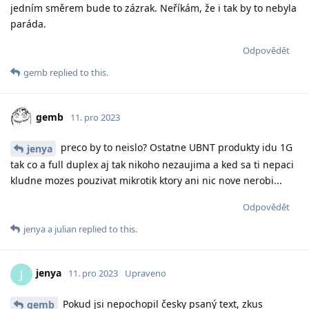
jedním směrem bude to zázrak. Neříkám, že i tak by to nebyla
paráda.
Odpovědět
gemb
replied to this.
gemb
11. pro 2023
preco by to neislo? Ostatne UBNT produkty idu 1G
jenya
tak co a full duplex aj tak nikoho nezaujima a ked sa ti nepaci
kludne mozes pouzivat mikrotik ktory ani nic nove nerobi...
Odpovědět
jenya
a
julian
replied to this.
jenya
J
11. pro 2023
Upraveno
Pokud jsi nepochopil česky psaný text, zkus
gemb