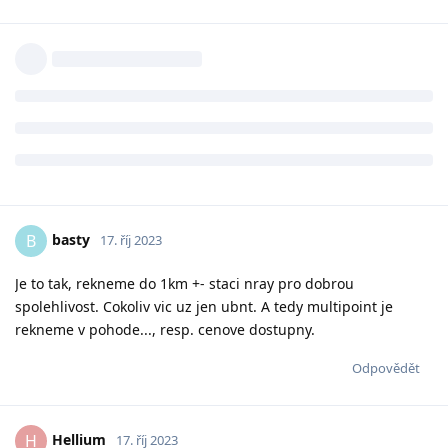
basty
B
17. říj 2023
Je to tak, rekneme do 1km +- staci nray pro dobrou
spolehlivost. Cokoliv vic uz jen ubnt. A tedy multipoint je
rekneme v pohode..., resp. cenove dostupny.
Odpovědět
Hellium
H
17. říj 2023