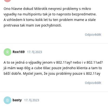
Ono hlavne dokud Mikrotik nevyresi problemy s mikro
vypadky na multipointu tak je to naprosto bezpredmetne.
A vzhledem k tomu kolik let tu ten problem mame a stale
pretrvava tak mam sve pochybnosti.
Odpovědět
Rox169
R
17. říj 2023
A to se jedná o výpadky jenom v 802.11ay? nebo i v 802.11ad?
Já mám wap 60g a cube 60ac pouze jednoho klienta a tam to
běží dobře. Myslel jsem, že jsou problémy pouze s 802.11ay
Odpovědět
basty
B
17. říj 2023