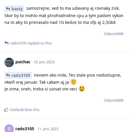
samozrejne, ved to ma udavany aj rovnaky zisk.
basty
Skor by to mohlo mat plnohodnotne cpu a tym padom vykon
na to aby to prenasalo nad 1G kedze to ma sfp aj 2,5GbE
Odpovědět
rado3105
replied to this.
psichac
10. pro 2023
neviem ako inde, Tes stale pise nedostupne,
rado3105
i4wifi vraj januar. Tak cakam aj ja
Je zima, sneh, treba si uzivat ine veci
Odpovědět
StefanB
likes this
rado3105
R
11. pro 2023