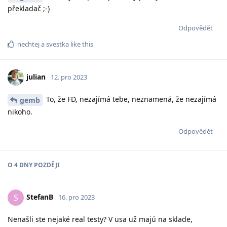
překladač ;-)
Odpovědět
nechtej
a
svestka
like this
julian
12. pro 2023
To, že FD, nezajímá tebe, neznamená, že nezajímá
gemb
nikoho.
Odpovědět
O
4 DNY
POZDĚJI
StefanB
S
16. pro 2023
Nenašli ste nejaké real testy? V usa už majú na sklade,