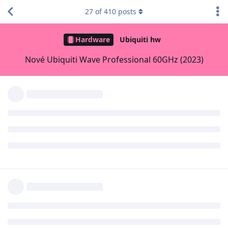
27
of
410
posts
Hardware
Ubiquiti hw
Nové Ubiquiti Wave Professional 60GHz (2023)