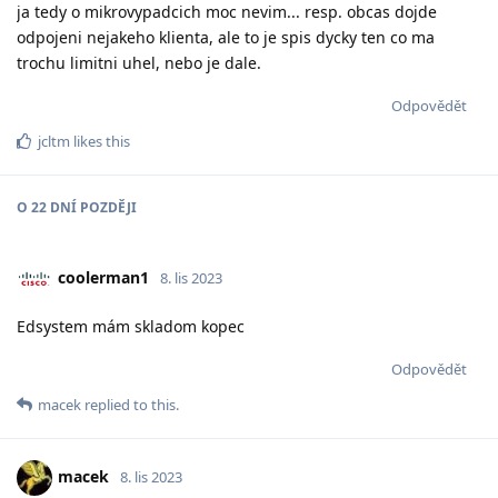
ja tedy o mikrovypadcich moc nevim... resp. obcas dojde
odpojeni nejakeho klienta, ale to je spis dycky ten co ma
trochu limitni uhel, nebo je dale.
Odpovědět
jcltm
likes this
O
22 DNÍ
POZDĚJI
coolerman1
8. lis 2023
Edsystem mám skladom kopec
Odpovědět
macek
replied to this.
macek
8. lis 2023