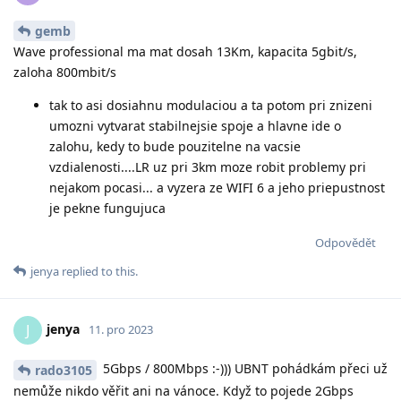
gemb
Wave professional ma mat dosah 13Km, kapacita 5gbit/s,
zaloha 800mbit/s
tak to asi dosiahnu modulaciou a ta potom pri znizeni
umozni vytvarat stabilnejsie spoje a hlavne ide o
zalohu, kedy to bude pouzitelne na vacsie
vzdialenosti....LR uz pri 3km moze robit problemy pri
nejakom pocasi... a vyzera ze WIFI 6 a jeho priepustnost
je pekne fungujuca
Odpovědět
jenya
replied to this.
jenya
J
11. pro 2023
5Gbps / 800Mbps :-))) UBNT pohádkám přeci už
rado3105
nemůže nikdo věřit ani na vánoce. Když to pojede 2Gbps