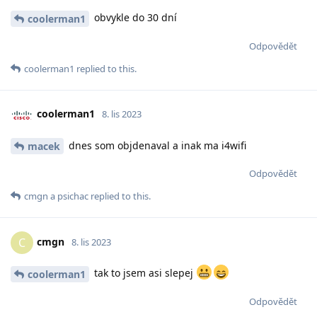
obvykle do 30 dní
coolerman1
Odpovědět
coolerman1
replied to this.
coolerman1
8. lis 2023
dnes som objdenaval a inak ma i4wifi
macek
Odpovědět
cmgn
a
psichac
replied to this.
cmgn
C
8. lis 2023
tak to jsem asi slepej
coolerman1
Odpovědět