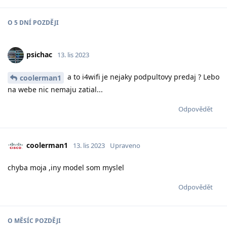
O
5 DNÍ
POZDĚJI
psichac
13. lis 2023
a to i4wifi je nejaky podpultovy predaj ? Lebo
coolerman1
na webe nic nemaju zatial...
Odpovědět
coolerman1
13. lis 2023
Upraveno
chyba moja ,iny model som myslel
Odpovědět
O
MĚSÍC
POZDĚJI