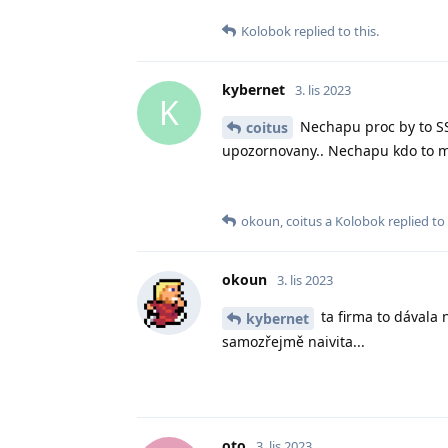
Kolobok
replied to this.
kybernet
3. lis 2023
K
Nechapu proc by to SSD
coitus
upozornovany.. Nechapu kdo to muz
okoun
,
coitus
a
Kolobok
replied to 
okoun
3. lis 2023
ta firma to dávala 
kybernet
samozřejmě naivita...
oto
3. lis 2023