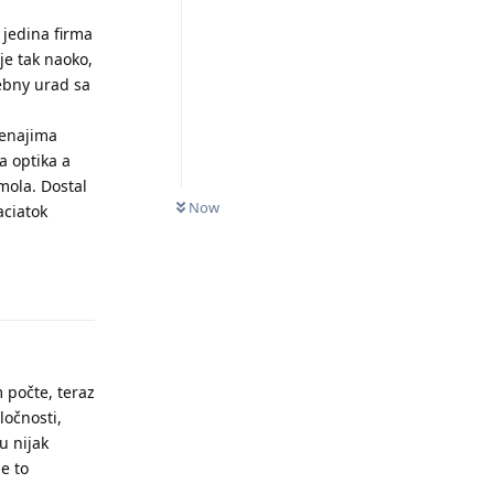
 jedina firma
je tak naoko,
vebny urad sa
renajima
a optika a
mola. Dostal
Now
aciatok
Odpovědět
 počte, teraz
ločnosti,
u nijak
e to