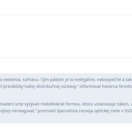
ho vedomia, súhlasu. Tým pádom je to nelegálne, nebezpečné a taki
ť prevádzky našej distribučnej sústavy,“ informoval hovorca Stredo
riadení sme vyzývali niekoľkokrát formou, ktorú ustanovuje zákon, 
výzvy nereagoval,“ prezradil špecialista rozvoja optickej siete v S