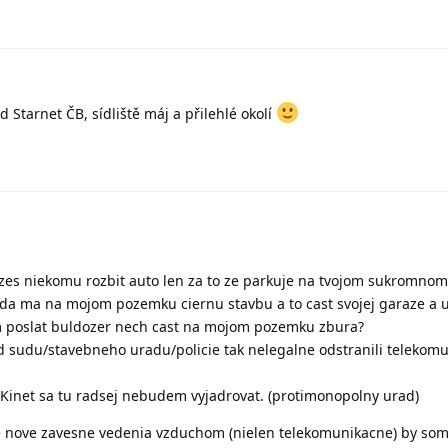
d Starnet ČB, sídliště máj a přilehlé okolí
zes niekomu rozbit auto len za to ze parkuje na tvojom sukromno
eda ma na mojom pozemku ciernu stavbu a to cast svojej garaze a 
 poslat buldozer nech cast na mojom pozemku zbura?
d sudu/stavebneho uradu/policie tak nelegalne odstranili telekom
Kinet sa tu radsej nebudem vyjadrovat. (protimonopolny urad)
te nove zavesne vedenia vzduchom (nielen telekomunikacne) by som