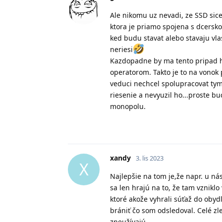
Ale nikomu uz nevadi, ze SSD sice
ktora je priamo spojena s dcersko
ked budu stavat alebo stavaju vla
neriesi
Kazdopadne by ma tento pripad hr
operatorom. Takto je to na vonok p
veduci nechcel spolupracovat tym,
riesenie a nevyuzil ho...proste bu
monopolu.
xandy
3. lis 2023
X
Najlepšie na tom je,že napr. u ná
sa len hrajú na to, že tam vznik
ktoré akože vyhrali súťaž do obyd
brániť čo som odsledoval. Celé zl
zneužívajú.