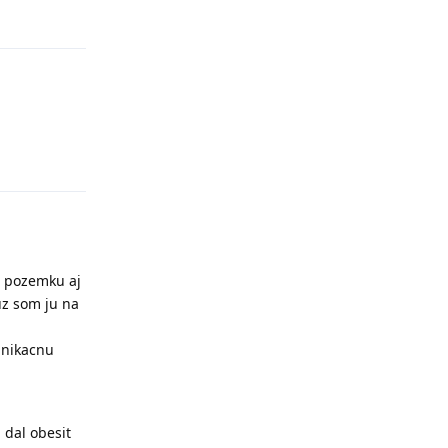
Odpovědět
m pozemku aj
uz som ju na
unikacnu
 dal obesit