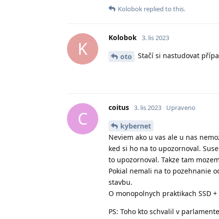
Kolobok
replied to this.
Kolobok
3. lis 2023
K
Stačí si nastudovat přípa
oto
coitus
3. lis 2023
Upraveno
C
kybernet
Neviem ako u vas ale u nas nemo
ked si ho na to upozornoval. Sus
to upozornoval. Takze tam mozem
Pokial nemali na to pozehnanie o
stavbu.
O monopolnych praktikach SSD + 
PS: Toho kto schvalil v parlamen