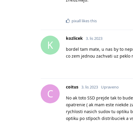
pixall
likes this
kozlicek
3. lis 2023
K
bordel tam mate, u nas by to nep
co zem jednou zachvati uz peklo n
coitus
3. lis 2023
Upraveno
C
No ak toto SSD prejde tak to bud
opatrenie ( ak mam este niekde za
rychlosti nasich sudov tu optiku
optiku po stlpoch distribuciek a