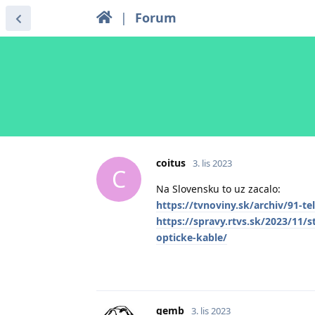
|
Forum
coitus
3. lis 2023
C
Na Slovensku to uz zacalo:
https://tvnoviny.sk/archiv/91-t
https://spravy.rtvs.sk/2023/11/s
opticke-kable/
gemb
3. lis 2023