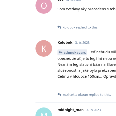
O
Som zvedavy aky precedens s toh
Kolobok
replied to this.
Kolobok
3. lis 2023
K
Teď nebudu vůbe
zdeneksvarc
obecně, že ať je to legální nebo n
Neznám legislativní bázi na Slove
služebností a jaké bylo překvapen
Cetinu v hloubce 150cm... Opravd
kozlicek
a
okoun
replied to this.
midnight_man
3. lis 2023
M