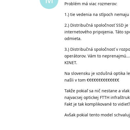
Problém má viac rozmerov:
1.) tie vedenia na stlpoch nemaju 
2.) Distribučná spoločnosť SSD j
internetového pripojenia. Táto sp
odmieta.
3.) Distribučná spoločnosť v rozp
operátorov. Vám to neprenajmú...a
KINET.
Na slovensku je vzdušná optika leg
našli v tom €€€€€€€€€€€€€€
Takže pokiaľ sa nič nestane a vla
najvacsej optickej FTTH infraštrukt
Fakt je tak komplikované to vidieť
Avšak pokial tento model schvaluje