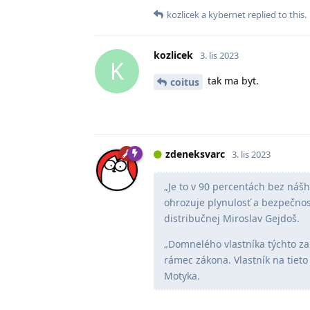
kozlicek
a
kybernet
replied to this.
kozlicek
3. lis 2023
K
tak ma byt.
coitus
zdeneksvarc
3. lis 2023
„Je to v 90 percentách bez náš
ohrozuje plynulosť a bezpečnos
distribučnej Miroslav Gejdoš.
„Domnelého vlastníka týchto za
rámec zákona. Vlastník na tieto 
Motyka.