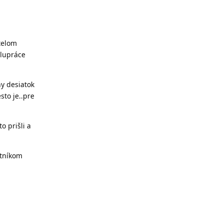
telom
olupráce
ny desiatok
sto je..pre
o prišli a
stníkom
Odpovědět