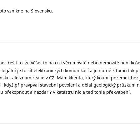
oto vznikne na Slovensku.
c řešit to, že věšet to na cizí věci movité nebo nemovité není koš
elegální je to síť elektronických komunikací a je nutné k tomu tak p
nsku, ale znám reálie v CZ. Mám klienta, který koupil pozemek bez 
í, když připravpval stavební povolení a dělal geologický průzkum n
u překopnout a nazdar ? V katastru nic a teď tohle překvapení.