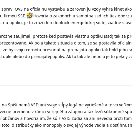
 spravi OVS na oficialnu vystavbu a zaroven ju vzdy vyhra kinet ako
u firmou SSE.
Hovoria o zakonoch a samotna ssd ich tiez dodrzu
stnu optiku, je to zrazu len doplnok energetickej siete, ziadne sta
ozne zaujimal, pretoze ked postavia vlastnu optiku (ssd) tak sa p
rezentovane. Ak bola takato situacia o tom, ze sa postavila oficialn
 ze by svoju cernotu presunul na prenajatu optiku tak hold jeho s
d dole alebo do prenajatej optiky. Ak to tak ale nebolo je to pekny z
s na Spiši nemá VSD ani svoje stĺpy legálne vyriešené a to vo veľkom
lo vecné bremeno v rámci verejného záujmu a tak lezú súkromné spo
lí občanov a hovoria im, že sú z VSD. Ľudia sa ani nevedia proti tom
e toto, distribučky ako monopoly o svojej výhode vedia a dosť hnusn