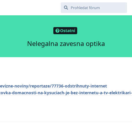
Ostatní
Nelegalna zavesna optika
elevizne-noviny/reportaze/77736-odstrihnuty-internet
tovka-domacnosti-na-kysuciach-je-bez-internetu-a-tv-elektrikari-p