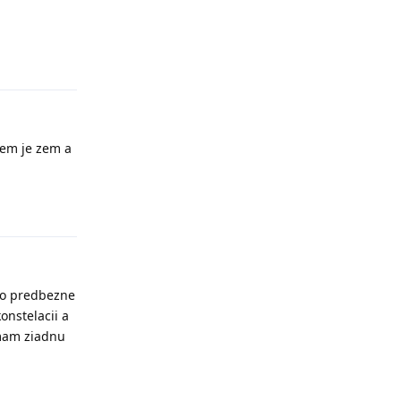
Odpovědět
zem je zem a
Odpovědět
alo predbezne
onstelacii a
emam ziadnu
Odpovědět