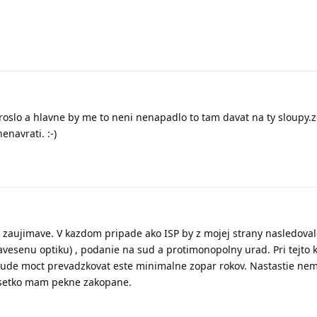
roslo a hlavne by me to neni nenapadlo to tam davat na ty sloupy.
enavrati. :-)
e zaujimave. V kazdom pripade ako ISP by z mojej strany nasledov
vesenu optiku) , podanie na sud a protimonopolny urad. Pri tejto k
 bude moct prevadzkovat este minimalne zopar rokov. Nastastie n
 vsetko mam pekne zakopane.