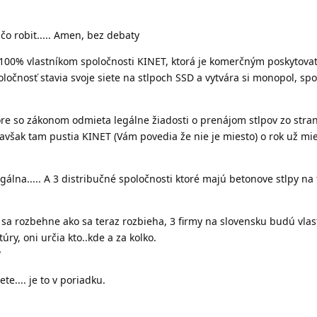
čo robit..... Amen, bez debaty
e 100% vlastníkom spoločnosti KINET, ktorá je komerčným poskytova
oločnosť stavia svoje siete na stlpoch SSD a vytvára si monopol, sp
ore so zákonom odmieta legálne žiadosti o prenájom stlpov zo stra
však tam pustia KINET (Vám povedia že nie je miesto) o rok už mie
álna..... A 3 distribučné spoločnosti ktoré majú betonove stlpy na t
k sa rozbehne ako sa teraz rozbieha, 3 firmy na slovensku budú vla
úry, oni určia kto..kde a za kolko.
?
te.... je to v poriadku.