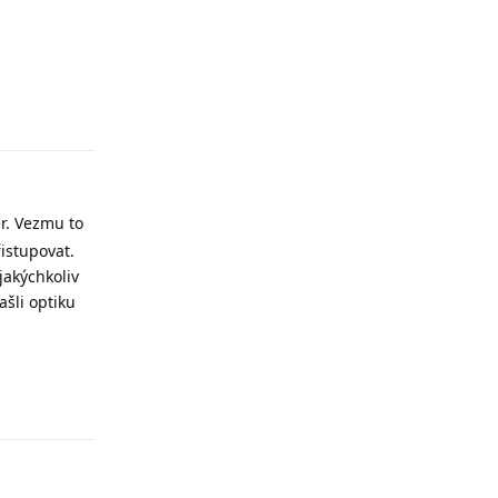
Odpovědět
er. Vezmu to
řistupovat.
jakýchkoliv
ašli optiku
Odpovědět