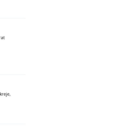
rat
Odpovědět
kreje,
Odpovědět