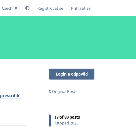
Czech
Registrovat se
Přihlásit se
Login a odpověď
Original Post
restrihli-
Odpovědět
17
of
80
posts
listopad 2023