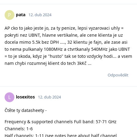
pata
P
12. dub 2024
AP cko to jako jeste jo, za ty penize, lepsi vyzarovaci uhly =
pokryti nez UBNT, hlavne vertikalne, ale cene klienta je uz
docela mimo 5.5k bez DPH ...., 32 klientu je fajn, ale zase asi
to nema pulkanaly 1080MHz a ctvrtkanaly 540MHz jako UBNT
= to je skoda, kdyz je "husto" tak se toto vzdycky hodi... a vsem
nam chybi rozumnej klient do tech 3kKč ...
Odpovědět
losexitos
L
12. dub 2024
Čtěte ty datasheety -
Frequency & supported channels Full band: 57-71 GHz
Channels: 1-6
Half channels: 1-11 (see notes here about half channel