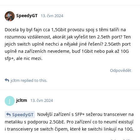
SpeedyGT
13. čvn 2024
Docela by byl fajn cca 1,5Gbit provozu spoj s těmi talíři na
rozumnou vzdálenost, akorát jak vyřešit ten 2.5eth port? Ten
jejich switch uplně nechci a nějaké jiné řešení? 2.5Geth port
uplně na zařízeních nevedeme, buď 1Gbit nebo pak až 10G
sfp+, ale nic mezi.
Odpovědět
jcltm
replied to this.
jcltm
J
13. čvn 2024
Novější zařízení s SFP+ sežerou transceiver na
SpeedyGT
metaliku s podporou 2.5GbE. Pro zařízení co to neumí existují
i transceivery se switch čipem, které ke switchi linkují na 10G.