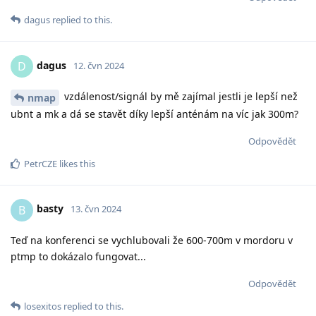
dagus
replied to this.
dagus
D
12. čvn 2024
vzdálenost/signál by mě zajímal jestli je lepší než
nmap
ubnt a mk a dá se stavět díky lepší anténám na víc jak 300m?
Odpovědět
PetrCZE
likes this
basty
B
13. čvn 2024
Teď na konferenci se vychlubovali že 600-700m v mordoru v
ptmp to dokázalo fungovat...
Odpovědět
losexitos
replied to this.