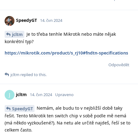
SpeedyGT
14. čvn 2024
Je to třeba tenhle Mikrotik nebo máte nějak
jcltm
konkrétní typ?
https://mikrotik.com/product/s_rj10#fndtn-specifications
Odpovědět
jcltm
replied to this.
jcltm
J
14. čvn 2024
Upraveno
Nemám, ale budu to v nejbližší době taky
SpeedyGT
řešit. Tento Mikrotik ten switch chip v sobě podle mě nemá
(má někdo vyzkoušené?). Na netu ale určitě najdeš, řeší se to
celkem často.