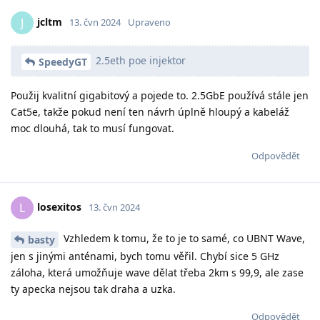
jcltm
J
13. čvn 2024
Upraveno
2.5eth poe injektor
SpeedyGT
Použij kvalitní gigabitový a pojede to. 2.5GbE používá stále jen
Cat5e, takže pokud není ten návrh úplně hloupý a kabeláž
moc dlouhá, tak to musí fungovat.
Odpovědět
losexitos
L
13. čvn 2024
Vzhledem k tomu, že to je to samé, co UBNT Wave,
basty
jen s jinými anténami, bych tomu věřil. Chybí sice 5 GHz
záloha, která umožňuje wave dělat třeba 2km s 99,9, ale zase
ty apecka nejsou tak draha a uzka.
Odpovědět