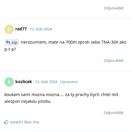
Odpovědět
rad77
R
12. dub 2024
nerozumiem, mate na 700m oproti sebe TNA-30X ako
sip
p-t-p?
Odpovědět
kozlicek
K
12. dub 2024
Upraveno
koukam sami mozna mozna.... za ty prachy bych chtel mit
alespon nejakou jistotu.
Odpovědět
exter01
likes this