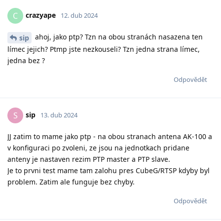
crazyape
C
12. dub 2024
ahoj, jako ptp? Tzn na obou stranách nasazena ten
sip
límec jejich? Ptmp jste nezkouseli? Tzn jedna strana límec,
jedna bez ?
Odpovědět
sip
S
13. dub 2024
JJ zatim to mame jako ptp - na obou stranach antena AK-100 a
v konfiguraci po zvoleni, ze jsou na jednotkach pridane
anteny je nastaven rezim PTP master a PTP slave.
Je to prvni test mame tam zalohu pres CubeG/RTSP kdyby byl
problem. Zatim ale funguje bez chyby.
Odpovědět