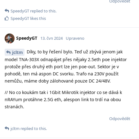
Odpovědět
SpeedyGT
replied to this.
SpeedyGT
likes this
SpeedyGT
13. čvn 2024
Upraveno
Díky, to by řešení bylo. Teď už zbývá jenom jak
jcltm
model TNA-303X odnapájet přes nějaky 2.5eth poe injektor
protože přes druhý eth port lze jen poe-out. Sektor je v
pohodě, ten má aspon DC svorku. Trafo na 230V použít
nemůžu, máme doby zálohované pouze DC 24/48V.
// No co koukám tak i 1Gbit Mikrotik injektor co se dává k
nRAYum protáhne 2.5G eth, alespon link to trdí na obou
stranách.
Odpovědět
jcltm
replied to this.