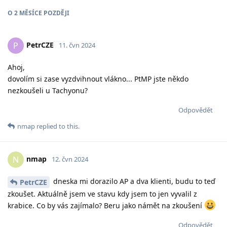
O
2 MĚSÍCE
POZDĚJI
PetrCZE
P
11. čvn 2024
Ahoj,
dovolím si zase vyzdvihnout vlákno... PtMP jste někdo
nezkoušeli u Tachyonu?
Odpovědět
nmap
replied to this.
nmap
N
12. čvn 2024
dneska mi dorazilo AP a dva klienti, budu to teď
PetrCZE
zkoušet. Aktuálně jsem ve stavu kdy jsem to jen vyvalil z
krabice. Co by vás zajímalo? Beru jako námět na zkoušení
Odpovědět