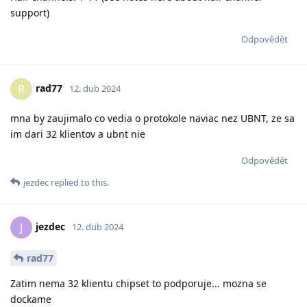
support)
Odpovědět
rad77
R
12. dub 2024
mna by zaujimalo co vedia o protokole naviac nez UBNT, ze sa
im dari 32 klientov a ubnt nie
Odpovědět
jezdec
replied to this.
jezdec
J
12. dub 2024
rad77
Zatim nema 32 klientu chipset to podporuje... mozna se
dockame