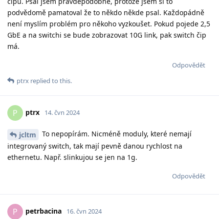
čipu. Psal jsem pravděpodobně, protože jsem si to
podvědomě pamatoval že to někdo někde psal. Každopádně
není myslím problém pro někoho vyzkoušet. Pokud pojede 2,5
GbE a na switchi se bude zobrazovat 10G link, pak switch čip
má.
Odpovědět
ptrx
replied to this.
ptrx
P
14. čvn 2024
To nepopírám. Nicméně moduly, které nemají
jcltm
integrovaný switch, tak mají pevně danou rychlost na
ethernetu. Např. slinkujou se jen na 1g.
Odpovědět
petrbacina
P
16. čvn 2024