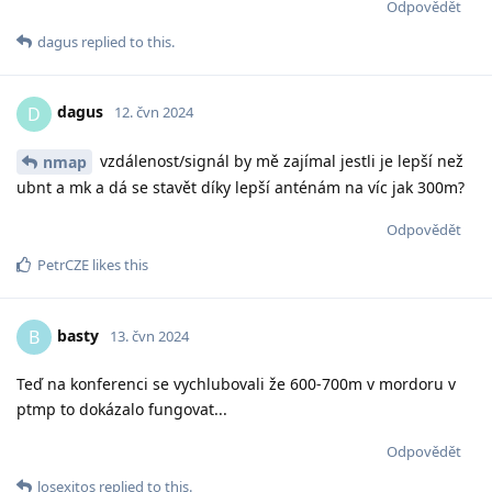
Odpovědět
dagus
replied to this.
dagus
D
12. čvn 2024
vzdálenost/signál by mě zajímal jestli je lepší než
nmap
ubnt a mk a dá se stavět díky lepší anténám na víc jak 300m?
Odpovědět
PetrCZE
likes this
basty
B
13. čvn 2024
Teď na konferenci se vychlubovali že 600-700m v mordoru v
ptmp to dokázalo fungovat...
Odpovědět
losexitos
replied to this.