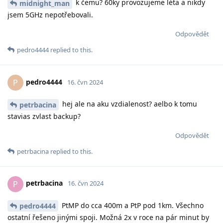
k čemu? 60ky provozujeme léta a nikdy
midnight_man
jsem 5GHz nepotřebovali.
Odpovědět
pedro4444
replied to this.
pedro4444
P
16. čvn 2024
hej ale na aku vzdialenost? aelbo k tomu
petrbacina
stavias zvlast backup?
Odpovědět
petrbacina
replied to this.
petrbacina
P
16. čvn 2024
PtMP do cca 400m a PtP pod 1km. Všechno
pedro4444
ostatní řešeno jinými spoji. Možná 2x v roce na pár minut by