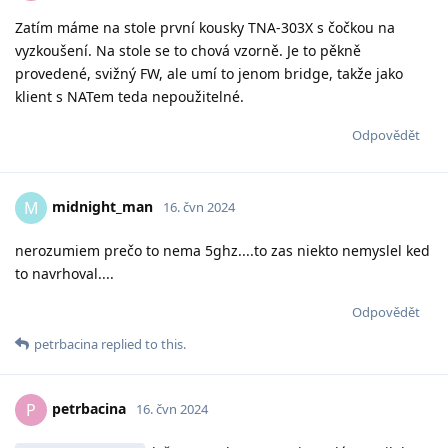
Zatím máme na stole první kousky TNA-303X s čočkou na
vyzkoušení. Na stole se to chová vzorně. Je to pěkně
provedené, svižný FW, ale umí to jenom bridge, takže jako
klient s NATem teda nepoužitelné.
Odpovědět
midnight_man
M
16. čvn 2024
nerozumiem prečo to nema 5ghz....to zas niekto nemyslel ked
to navrhoval....
Odpovědět
petrbacina
replied to this.
petrbacina
P
16. čvn 2024