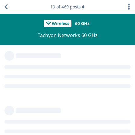
19
of
469
posts
Wireless
60 GHz
Tachyon Networks 60 GHz