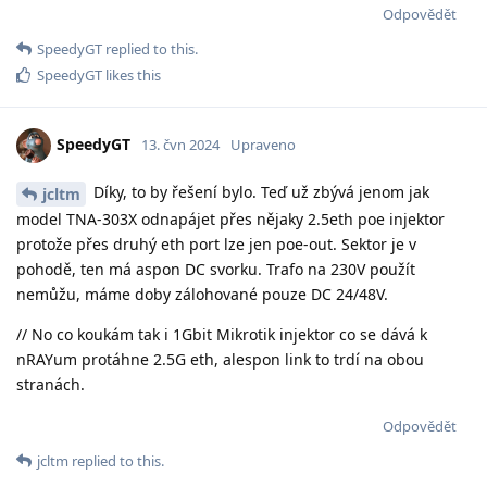
Odpovědět
SpeedyGT
replied to this.
SpeedyGT
likes this
SpeedyGT
13. čvn 2024
Upraveno
Díky, to by řešení bylo. Teď už zbývá jenom jak
jcltm
model TNA-303X odnapájet přes nějaky 2.5eth poe injektor
protože přes druhý eth port lze jen poe-out. Sektor je v
pohodě, ten má aspon DC svorku. Trafo na 230V použít
nemůžu, máme doby zálohované pouze DC 24/48V.
// No co koukám tak i 1Gbit Mikrotik injektor co se dává k
nRAYum protáhne 2.5G eth, alespon link to trdí na obou
stranách.
Odpovědět
jcltm
replied to this.