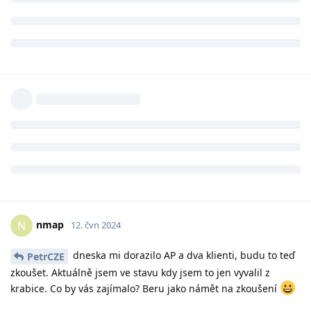
nmap
N
12. čvn 2024
dneska mi dorazilo AP a dva klienti, budu to teď
PetrCZE
zkoušet. Aktuálně jsem ve stavu kdy jsem to jen vyvalil z
krabice. Co by vás zajímalo? Beru jako námět na zkoušení