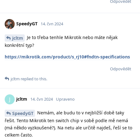
Odpovědět
SpeedyGT
14. čvn 2024
Je to třeba tenhle Mikrotik nebo máte nějak
jcltm
konkrétní typ?
https://mikrotik.com/product/s_rj10#fndtn-specifications
Odpovědět
jcltm
replied to this.
jcltm
J
14. čvn 2024
Upraveno
Nemám, ale budu to v nejbližší době taky
SpeedyGT
řešit. Tento Mikrotik ten switch chip v sobě podle mě nemá
(má někdo vyzkoušené?). Na netu ale určitě najdeš, řeší se to
celkem často.