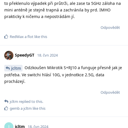
to překlenulo výpadek při průtrži, ale zase ta 5GHz záloha na
mini anténě je stejně trapná a zachránila by prd. IMHO
prakticky k ničemu a nepostrádám jí.
Odpovědět
RedMax
a
flot
like this
SpeedyGT
18. čvn 2024
Odzkoušen Mikrotik S+RJ10 a funguje přesně jak je
jcltm
potřeba. Ve switchi hlásí 10G, v jednotkce 2.5G, data
procházejí.
Odpovědět
jcltm
replied to this.
gemb
a
jcltm
like this
jcltm
J
18. čvn 2024