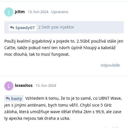
jcltm
J
13. čvn 2024
Upraveno
2.5eth poe injektor
SpeedyGT
Použij kvalitní gigabitový a pojede to. 2.5GbE používá stále jen
Cat5e, takže pokud není ten návrh úplně hloupý a kabeláž
moc dlouhá, tak to musí fungovat.
Odpovědět
losexitos
L
13. čvn 2024
Vzhledem k tomu, že to je to samé, co UBNT Wave,
basty
jen s jinými anténami, bych tomu věřil. Chybí sice 5 GHz
záloha, která umožňuje wave dělat třeba 2km s 99,9, ale zase
ty apecka nejsou tak draha a uzka.