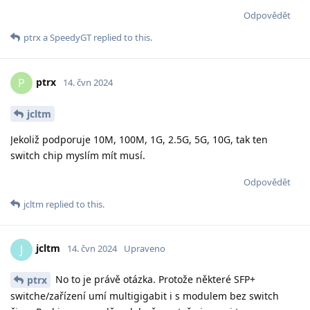
Odpovědět
ptrx
a
SpeedyGT
replied to this.
ptrx
P
14. čvn 2024
jcltm
Jekoliž podporuje 10M, 100M, 1G, 2.5G, 5G, 10G, tak ten
switch chip myslím mít musí.
Odpovědět
jcltm
replied to this.
jcltm
J
14. čvn 2024
Upraveno
No to je právě otázka. Protože některé SFP+
ptrx
switche/zařízení umí multigigabit i s modulem bez switch