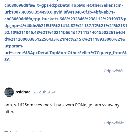
cb030696d8fa&_t=gps-id:pcDetailTopMoreOtherSeller,scm-
url:1007.40050.354490.0,pvid:8f941840-6f3b-4bf9-ab71-
cb030696d8fa,tpp_buckets:668%232846%238112%231997&p
dp_npi=4%40dis%21EUR%21414.82%21137.72%21%21%2131
52.10%211046.48%21%40211b664d17141314015503261e4d4
d%2112000038512256433%21rec%21SK%21118933000%21&
utparam-
url=scene%3ApcDetailTopMoreOtherSeller%7Cquery_from%
3A
Odpovědět
psichac
26. dub 2024
ano, s 1625nm vies merat na zivom PONe, je tam vstavany
filter.
Odpovědět