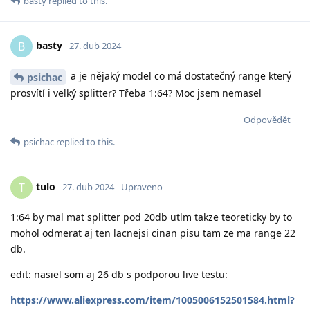
basty
replied to this.
basty
B
27. dub 2024
a je nějaký model co má dostatečný range který
psichac
prosvítí i velký splitter? Třeba 1:64? Moc jsem nemasel
Odpovědět
psichac
replied to this.
tulo
T
27. dub 2024
Upraveno
1:64 by mal mat splitter pod 20db utlm takze teoreticky by to
mohol odmerat aj ten lacnejsi cinan pisu tam ze ma range 22
db.
edit: nasiel som aj 26 db s podporou live testu:
https://www.aliexpress.com/item/1005006152501584.html?