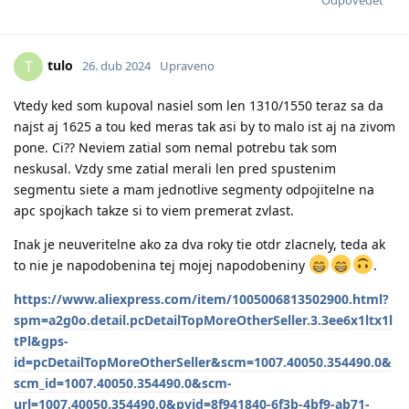
Odpovědět
tulo
T
26. dub 2024
Upraveno
Vtedy ked som kupoval nasiel som len 1310/1550 teraz sa da
najst aj 1625 a tou ked meras tak asi by to malo ist aj na zivom
pone. Ci?? Neviem zatial som nemal potrebu tak som
neskusal. Vzdy sme zatial merali len pred spustenim
segmentu siete a mam jednotlive segmenty odpojitelne na
apc spojkach takze si to viem premerat zvlast.
Inak je neuveritelne ako za dva roky tie otdr zlacnely, teda ak
to nie je napodobenina tej mojej napodobeniny
.
https://www.aliexpress.com/item/1005006813502900.html?
spm=a2g0o.detail.pcDetailTopMoreOtherSeller.3.3ee6x1ltx1l
tPl&gps-
id=pcDetailTopMoreOtherSeller&scm=1007.40050.354490.0&
scm_id=1007.40050.354490.0&scm-
url=1007.40050.354490.0&pvid=8f941840-6f3b-4bf9-ab71-