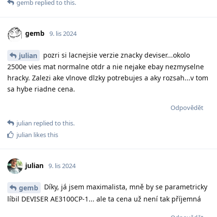
gemb
replied to this.
gemb
9. lis 2024
pozri si lacnejsie verzie znacky deviser...okolo
julian
2500e vies mat normalne otdr a nie nejake ebay nezmyselne
hracky. Zalezi ake vlnove dlzky potrebujes a aky rozsah...v tom
sa hybe riadne cena.
Odpovědět
julian
replied to this.
julian
likes this
julian
9. lis 2024
Díky, já jsem maximalista, mně by se parametricky
gemb
líbil DEVISER AE3100CP-1... ale ta cena už není tak příjemná