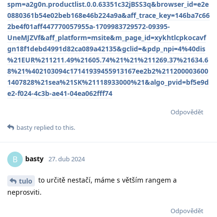
spm=a2g0n.productlist.0.0.63351c32jBSS3q&browser_id=e2e
0880361b54e02beb168e46b224a9a&aff_trace_key=146ba7c66
2be4f01aff447770057955a-1709983729572-09395-
UneMJZVf&aff_platform=msite&m_page_id=xykhtlcpkocavf
gn18f1debd4991d82ca089a42135&gclid=&pdp_npi=4%40dis
%21EUR%211211.49%21605.74%21%21%211269.37%21634.6
8%21%402103094c17141939455913167ee2b2%211200003600
1407828%21sea%21SK%21118933000%21&algo_pvid=bf5e9d
e2-f024-4c3b-ae41-04ea062fff74
Odpovědět
basty
replied to this.
basty
B
27. dub 2024
to určitě nestačí, máme s větším rangem a
tulo
neprosviti.
Odpovědět