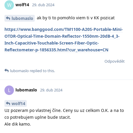
wolf14
W
29. dub 2024
ak by ti to pomohlo viem ti v KK pozicat
lubomaslo
https://www.banggood.com/TM1100-A20S-Portable-Mini-
OTDR-Optical-Time-Domain-Reflector-1550nm-20dB-4_3-
Inch-Capacitive-Touchable-Screen-Fiber-Optic-
Reflectometer-p-1856335.html?cur_warehouse=CN
Odpovědět
lubomaslo
replied to this.
lubomaslo
L
29. dub 2024
wolf14
Uz pozeram po vlastnej číne. Ceny su uz celkom O.K. a na to
co potrebujem uplne bude stacit.
Ale dik kamo.