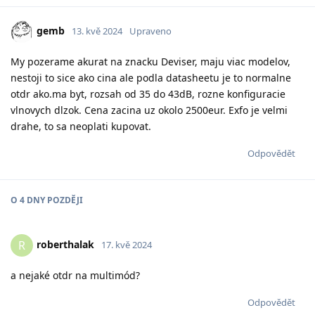
gemb
13. kvě 2024
Upraveno
My pozerame akurat na znacku Deviser, maju viac modelov,
nestoji to sice ako cina ale podla datasheetu je to normalne
otdr ako.ma byt, rozsah od 35 do 43dB, rozne konfiguracie
vlnovych dlzok. Cena zacina uz okolo 2500eur. Exfo je velmi
drahe, to sa neoplati kupovat.
Odpovědět
O
4 DNY
POZDĚJI
roberthalak
R
17. kvě 2024
a nejaké otdr na multimód?
Odpovědět