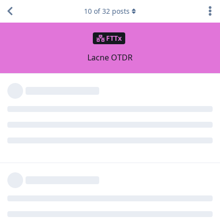
10
of
32
posts
FTTx
Lacne OTDR