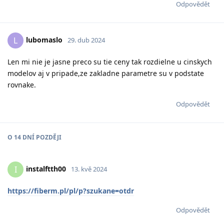
Odpovědět
lubomaslo
L
29. dub 2024
Len mi nie je jasne preco su tie ceny tak rozdielne u cinskych
modelov aj v pripade,ze zakladne parametre su v podstate
rovnake.
Odpovědět
O
14 DNÍ
POZDĚJI
instalftth00
I
13. kvě 2024
https://fiberm.pl/pl/p?szukane=otdr
Odpovědět